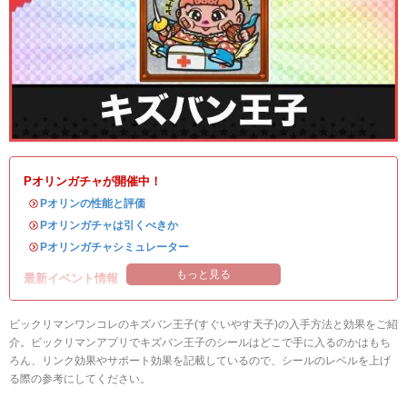
Pオリンガチャが開催中！
・
Pオリンの性能と評価
・
Pオリンガチャは引くべきか
・
Pオリンガチャシミュレーター
もっと見る
最新イベント情報
ビックリマンワンコレのキズバン王子(すぐいやす天子)の入手方法と効果をご紹
介。ビックリマンアプリでキズバン王子のシールはどこで手に入るのかはもち
ろん、リンク効果やサポート効果を記載しているので、シールのレベルを上げ
る際の参考にしてください。