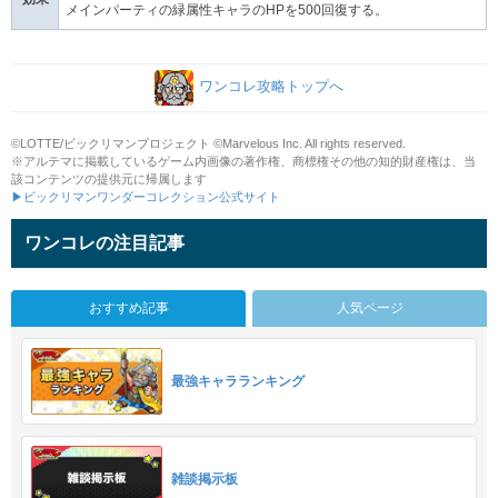
メインパーティの緑属性キャラのHPを500回復する。
ワンコレ攻略トップへ
©LOTTE/ビックリマンプロジェクト ©Marvelous Inc. All rights reserved.
※アルテマに掲載しているゲーム内画像の著作権、商標権その他の知的財産権は、当
該コンテンツの提供元に帰属します
▶ビックリマンワンダーコレクション公式サイト
ワンコレの注目記事
おすすめ記事
人気ページ
最強キャラランキング
雑談掲示板