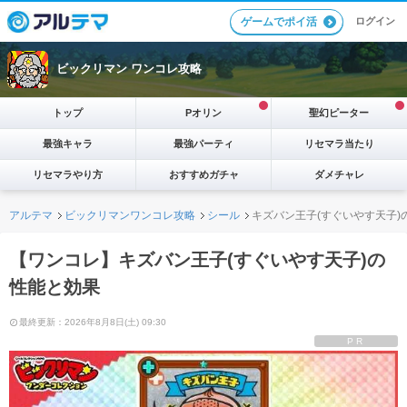
ログイン
ゲームでポイ活
ビックリマン ワンコレ攻略
トップ
Pオリン
聖幻ピーター
最強キャラ
最強パーティ
リセマラ当たり
リセマラやり方
おすすめガチャ
ダメチャレ
アルテマ
ビックリマンワンコレ攻略
シール
キズバン王子(すぐいやす天子)
【ワンコレ】キズバン王子(すぐいやす天子)の
性能と効果
最終更新：2026年8月8日(土) 09:30
PR