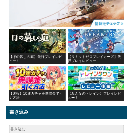
【ほの暮しの庭】先行プレイレビ
【リミットゼロブレイカーズ】先
ュー！
行プレイレビュー！
【速報】10連ガチャを無課金で引
【みんなのトレイン】プレイレビ
く方法
ュー！
書き込み