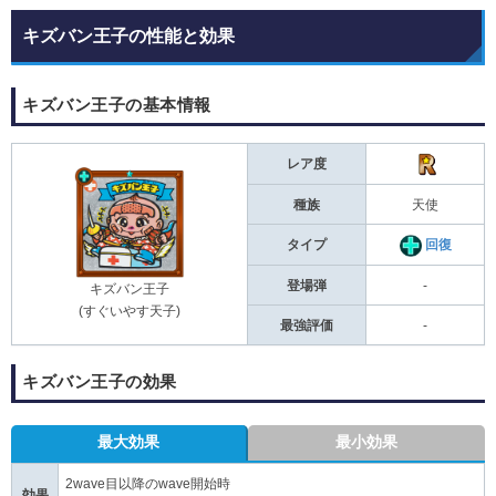
キズバン王子の性能と効果
キズバン王子の基本情報
レア度
種族
天使
タイプ
回復
登場弾
-
キズバン王子
(すぐいやす天子)
最強評価
-
キズバン王子の効果
最大効果
最小効果
2wave目以降のwave開始時
効果