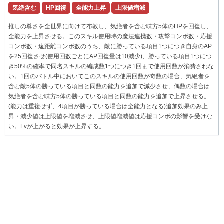
気絶含む
HP回復
全能力上昇
上限値増減
推しの尊さを全世界に向けて布教し、気絶者を含む味方5体のHPを回復し、
全能力を上昇させる。このスキル使用時の魔法連携数・攻撃コンボ数・応援
コンボ数・遠距離コンボ数のうち、敵に勝っている項目1つにつき自身のAP
を25回復させ(使用回数ごとにAP回復量は10減少)、勝っている項目1つにつ
き50%の確率で同名スキルの編成数1つにつき1回まで使用回数が消費されな
い。1回のバトル中においてこのスキルの使用回数が奇数の場合、気絶者を
含む敵5体の勝っている項目と同数の能力を追加で減少させ、偶数の場合は
気絶者を含む味方5体の勝っている項目と同数の能力を追加で上昇させる。
(能力は重複せず、4項目が勝っている場合は全能力となる)追加効果のみ上
昇・減少値は上限値を増減させ、上限値増減値は応援コンボの影響を受けな
い。Lvが上がると効果が上昇する。