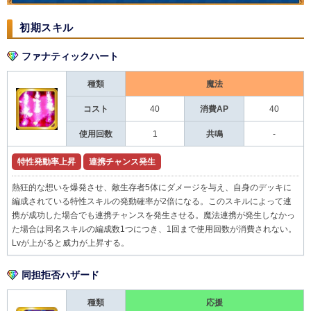
初期スキル
ファナティックハート
種類
魔法
コスト
40
消費AP
40
使用回数
1
共鳴
-
特性発動率上昇
連携チャンス発生
熱狂的な想いを爆発させ、敵生存者5体にダメージを与え、自身のデッキに
編成されている特性スキルの発動確率が2倍になる。このスキルによって連
携が成功した場合でも連携チャンスを発生させる。魔法連携が発生しなかっ
た場合は同名スキルの編成数1つにつき、1回まで使用回数が消費されない。
Lvが上がると威力が上昇する。
同担拒否ハザード
種類
応援