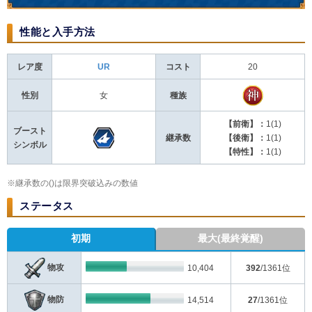
性能と入手方法
レア度
UR
コスト
20
性別
女
種族
【前衛】：
1(1)
ブースト
継承数
【後衛】：
1(1)
シンボル
【特性】：
1(1)
※継承数の()は限界突破込みの数値
ステータス
初期
最大(最終覚醒)
物攻
10,404
392
/1361位
物防
14,514
27
/1361位