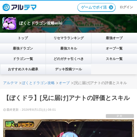
ログイン
ゲームでポイ活
ぼくとドラゴン攻略wiki
トップ
リセマラランキング
最強オーブ
最強ドラゴン
最強スキル
オーブ一覧
ドラゴン一覧
どのガチャ引くべき
スキル一覧
おすすめスキル継承
デッキ投稿ツール
アルテマ
ぼくとドラゴン攻略
オーブ
[兄に届け]アナトの評価とスキル
【ぼくドラ】[兄に届け]アナトの評価とスキル
最終更新：2026年8月1日(土) 08:01
PR