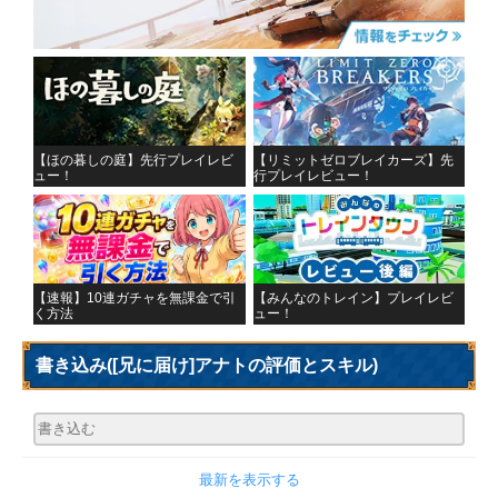
【ほの暮しの庭】先行プレイレビ
【リミットゼロブレイカーズ】先
ュー！
行プレイレビュー！
【速報】10連ガチャを無課金で引
【みんなのトレイン】プレイレビ
く方法
ュー！
書き込み
([兄に届け]アナトの評価とスキル)
最新を表示する