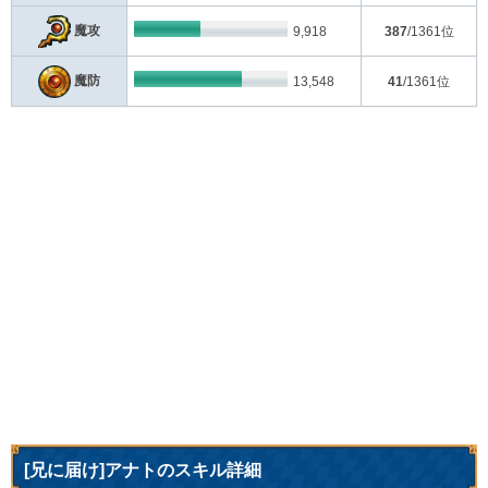
魔攻
9,918
387
/1361位
魔防
13,548
41
/1361位
[兄に届け]アナトのスキル詳細