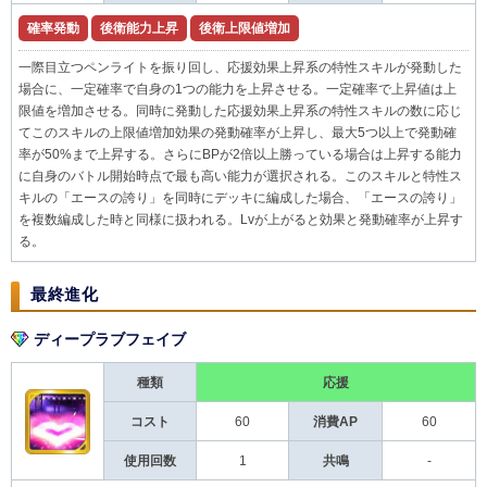
確率発動
後衛能力上昇
後衛上限値増加
一際目立つペンライトを振り回し、応援効果上昇系の特性スキルが発動した
場合に、一定確率で自身の1つの能力を上昇させる。一定確率で上昇値は上
限値を増加させる。同時に発動した応援効果上昇系の特性スキルの数に応じ
てこのスキルの上限値増加効果の発動確率が上昇し、最大5つ以上で発動確
率が50%まで上昇する。さらにBPが2倍以上勝っている場合は上昇する能力
に自身のバトル開始時点で最も高い能力が選択される。このスキルと特性ス
キルの「エースの誇り」を同時にデッキに編成した場合、「エースの誇り」
を複数編成した時と同様に扱われる。Lvが上がると効果と発動確率が上昇す
る。
最終進化
ディープラブフェイブ
種類
応援
コスト
60
消費AP
60
使用回数
1
共鳴
-