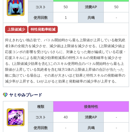
コスト
50
消費AP
50
使用回数
1
共鳴
-
上限値減少
特性発動率軽減
抑えきれない独占欲で、バトル開始時から最も上限値が上昇している敵気絶
者1体の全能力を減少させ、減少値は上限値を減少させる。(上限値減少値は
応援コンボの影響を受けない)さらに、対象となった敵が編成している応援・
応援スキルによる能力減少効果軽減系の特性スキルの発動確率を減少させ
る。(上限値減少効果を含む)このスキル使用時点のバトル開始時から最も上
限値が上昇している気絶者を含む味方1体の上限値上昇値の合計が当たった
敵に負けている場合は、その差が大きいほど効果と特性スキルの発動確率の
減少率が上昇する。Lvが上がると効果と発動確率の減少率が上昇する。
ヤミやみブレード
種類
後衛特性
コスト
40
消費AP
-
使用回数
-
共鳴
-