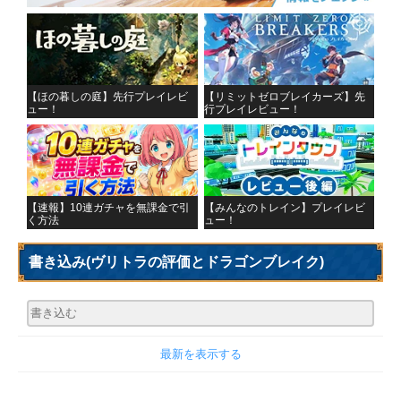
【ほの暮しの庭】先行プレイレビ
【リミットゼロブレイカーズ】先
ュー！
行プレイレビュー！
【速報】10連ガチャを無課金で引
【みんなのトレイン】プレイレビ
く方法
ュー！
書き込み
(ヴリトラの評価とドラゴンブレイク)
最新を表示する