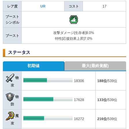
レア度
UR
コスト
17
ブースト
シンボル
攻撃ダメージ[生存者]8.0%
ブースト
特性[応援効果上昇]7.0%
ステータス
初期値
最大(最終覚醒)
物
18306
188位
/539位
攻
物
17628
133位
/539位
防
魔
16272
216位
/539位
攻