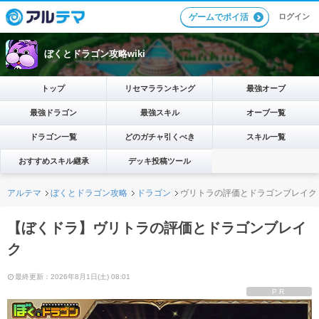
ログイン
ゲームでポイ活
ぼくとドラゴン攻略wiki
トップ
リセマラランキング
最強オーブ
最強ドラゴン
最強スキル
オーブ一覧
ドラゴン一覧
どのガチャ引くべき
スキル一覧
おすすめスキル継承
デッキ投稿ツール
アルテマ
ぼくとドラゴン攻略
ドラゴン
ヴリトラの評価とドラゴンブレイク
【ぼくドラ】ヴリトラの評価とドラゴンブレイ
ク
最終更新：2026年8月1日(土) 08:01
PR