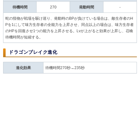
待機時間
270
発動時間
-
蛇の怪物が戦場を駆け巡り、発動時のBPが負けている場合は、敵生存者のH
Pを1にして味方生存者の全能力を上昇させ、同点以上の場合は、味方生存者
のHPを回復させ1つの能力を上昇させる。Lvが上がると効果が上昇し、召喚
待機時間が短縮する。
ドラゴンブレイク進化
進化効果
待機時間270秒→235秒