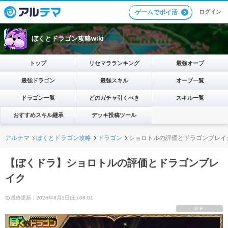
ログイン
ゲームでポイ活
ぼくとドラゴン攻略wiki
トップ
リセマラランキング
最強オーブ
最強ドラゴン
最強スキル
オーブ一覧
ドラゴン一覧
どのガチャ引くべき
スキル一覧
おすすめスキル継承
デッキ投稿ツール
アルテマ
ぼくとドラゴン攻略
ドラゴン
ショロトルの評価とドラゴンブレイ
【ぼくドラ】ショロトルの評価とドラゴンブレ
イク
最終更新：2026年8月1日(土) 08:01
PR