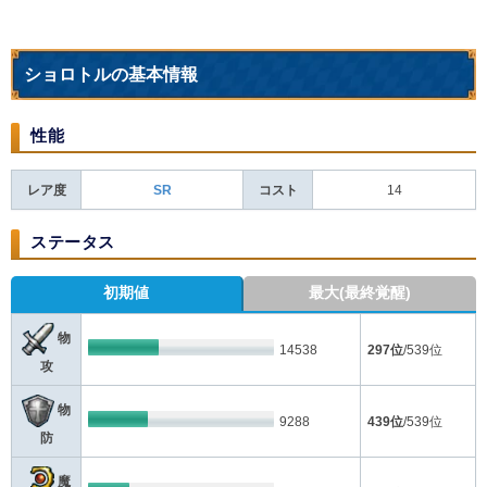
ショロトルの基本情報
性能
レア度
SR
コスト
14
ステータス
初期値
最大(最終覚醒)
物
14538
297位
/539位
攻
物
9288
439位
/539位
防
魔