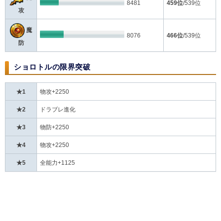
8481
459位
/539位
攻
魔
8076
466位
/539位
防
ショロトルの限界突破
★1
物攻+2250
★2
ドラブレ進化
★3
物防+2250
★4
物攻+2250
★5
全能力+1125