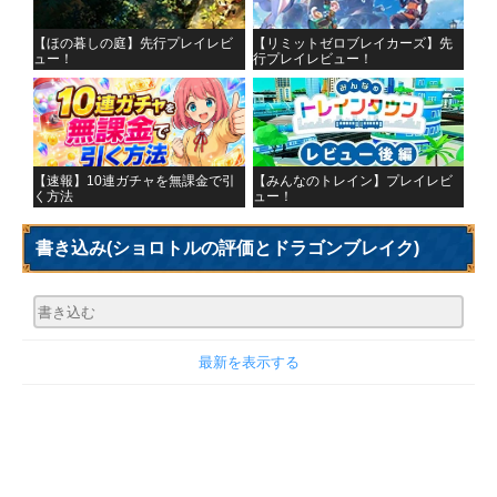
【ほの暮しの庭】先行プレイレビ
【リミットゼロブレイカーズ】先
ュー！
行プレイレビュー！
【速報】10連ガチャを無課金で引
【みんなのトレイン】プレイレビ
く方法
ュー！
書き込み
(ショロトルの評価とドラゴンブレイク)
最新を表示する