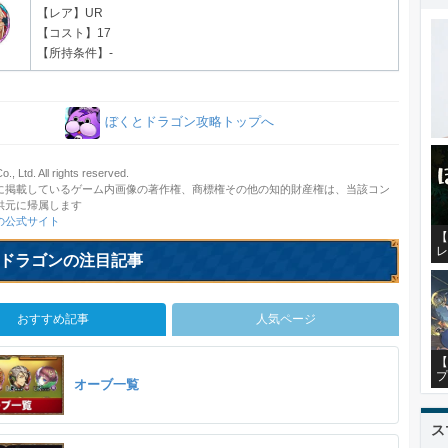
【レア】UR
【コスト】17
【所持条件】-
ぼくとドラゴン攻略トップへ
., Ltd. All rights reserved.
に掲載しているゲーム内画像の著作権、商標権その他の知的財産権は、当該コン
供元に帰属します
の公式サイト
【
レ
ドラゴンの注目記事
おすすめ記事
人気ページ
【
プ
オーブ一覧
ス