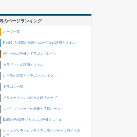
気のページランキング
オーブ一覧
[心優しき海底の魔道士]エーギルの評価とスキル
桐生一馬の評価とドラゴンブレイク
カラドックの評価とスキル
レモラの評価とドラゴンブレイク
ドラゴン一覧
イリュージョンの効果と所持オーブ
スピリットバードの効果と所持オーブ
[決闘の合図]ラブリュスの評価とスキル
シャングリラフロンティアコラボガチャは引くべき
か？