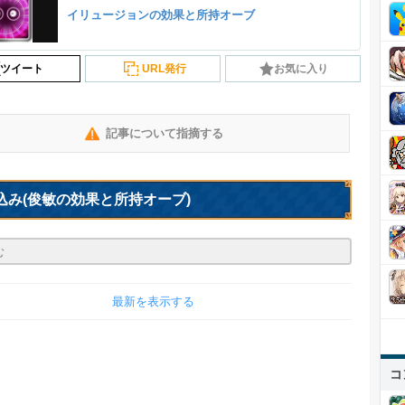
イリュージョンの効果と所持オーブ
ツイート
URL発行
お気に入り
記事について指摘する
込み
(俊敏の効果と所持オーブ)
最新を表示する
コ