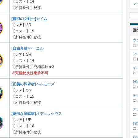
【コスト】14
マ
【所持条件】秘技
[鶫羽の女剣士]カイム
【レア】SR
最
【コスト】15
【所持条件】秘技
ヴ
に
[自由奔放]ヘーニル
フ
【レア】SR
に
【コスト】14
【所持条件】究極秘技★3
ギ
に
※究極秘技は継承不可
雑
[正義の探求者]ヘルモーズ
に
【レア】SR
デ
【コスト】15
に
【所持条件】秘技
デ
[聡明な策略家]オデュッセウス
に
【レア】UR
特
【コスト】16
に
【所持条件】秘技
最