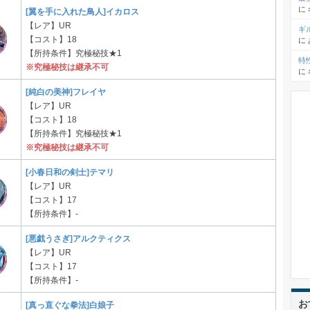
に
[翼を手に入れた鳥人]イカロス
【レア】UR
ギ
【コスト】18
に
【所持条件】究極秘技★1
特
※究極秘技は継承不可
に
[純白の美神]フレイヤ
【レア】UR
【コスト】18
【所持条件】究極秘技★1
※究極秘技は継承不可
[小春日和の剣士]テマリ
【レア】UR
【コスト】17
【所持条件】-
[悪戯うさぎ]アルクティクス
【レア】UR
【コスト】17
【所持条件】-
お
[真っ直ぐな拳法]白娘子