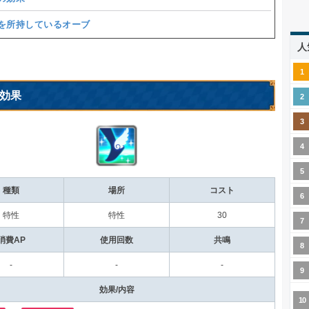
を所持しているオーブ
人
効果
種類
場所
コスト
特性
特性
30
消費AP
使用回数
共鳴
-
-
-
効果/内容