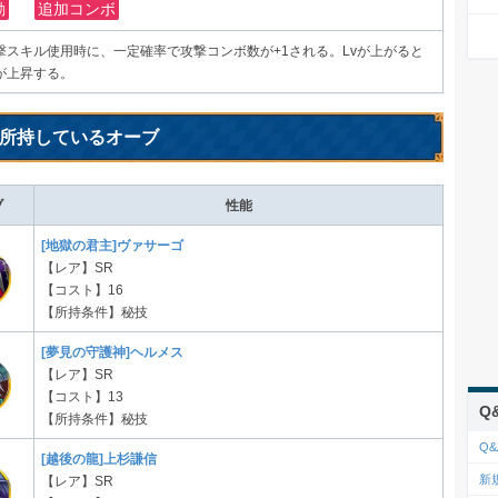
動
追加コンボ
撃スキル使用時に、一定確率で攻撃コンボ数が+1される。Lvが上がると
が上昇する。
所持しているオーブ
ブ
性能
[地獄の君主]ヴァサーゴ
【レア】SR
【コスト】16
【所持条件】秘技
[夢見の守護神]ヘルメス
【レア】SR
【コスト】13
Q
【所持条件】秘技
Q
[越後の龍]上杉謙信
新
【レア】SR