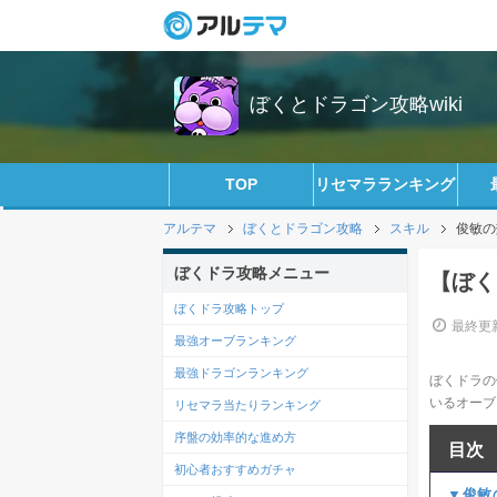
ぼくとドラゴン攻略wiki
TOP
リセマラランキング
アルテマ
ぼくとドラゴン攻略
スキル
俊敏の
ぼくドラ攻略メニュー
【ぼく
ぼくドラ攻略トップ
最終更新
最強オーブランキング
最強ドラゴンランキング
ぼくドラの
いるオーブ
リセマラ当たりランキング
序盤の効率的な進め方
目次
初心者おすすめガチャ
▼俊敏