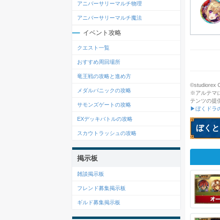
アニバーサリーマルチ物理
アニバーサリーマルチ魔法
イベント攻略
クエスト一覧
おすすめ周回場所
竜王戦の攻略と進め方
©studiorex Co
メダルパニックの攻略
※アルテマ
テンツの提
サモンズゲートの攻略
▶ぼくドラ
EXデッキバトルの攻略
ぼくと
スカウトラッシュの攻略
掲示板
雑談掲示板
フレンド募集掲示板
ギルド募集掲示板