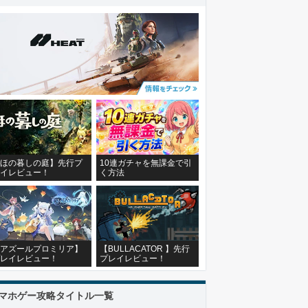
ほの暮しの庭】先行プ
10連ガチャを無課金で引
イレビュー！
く方法
アズールプロミリア】
【BULLACATOR 】先行
レイレビュー！
プレイレビュー！
マホゲー攻略タイトル一覧