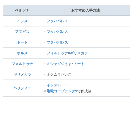
ペルソナ
おすすめ入手方法
イシス
・
フタバパレス
アヌビス
・
フタバパレス
トート
・
フタバパレス
ホルス
・
フォルトゥナ
×
ギリメカラ
フォルトゥナ
・
ミシャグジさま
×
トート
ギリメカラ
・オクムラパレス
・
イシス
×
トート
ハリティー
※
剛毅コープランク9
で作成済