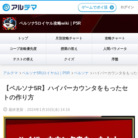
ログイン
ゲームでポイ活
ペルソナ5ロイヤル攻略wiki｜P5R
トップ
月別攻略チャート
攻略チャート
コープ攻略優先度
授業の答え
人間パラメータ
テストの答え
クイズ
序盤
アルテマ
ペルソナ5R(ロイヤル)｜P5R
ペルソナ
ハイパーカウンタをもった
【ペルソナ5R】ハイパーカウンタをもったセ
トの作り方
最終更新：2024年1月10日(水) 14:16