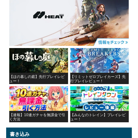
【ほの暮しの庭】先行プレイレビ
【リミットゼロブレイカーズ】先
ュー！
行プレイレビュー！
【速報】10連ガチャを無課金で引
【みんなのトレイン】プレイレビ
く方法
ュー！
書き込み