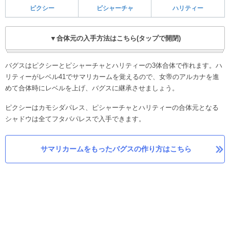
ピクシー
ピシャーチャ
ハリティー
▼合体元の入手方法はこちら(タップで開閉)
バグスはピクシーとピシャーチャとハリティーの3体合体で作れます。ハ
リティーがレベル41でサマリカームを覚えるので、女帝のアルカナを進
めて合体時にレベルを上げ、バグスに継承させましょう。
ピクシーはカモシダパレス、ピシャーチャとハリティーの合体元となる
シャドウは全てフタバパレスで入手できます。
サマリカームをもったバグスの作り方はこちら