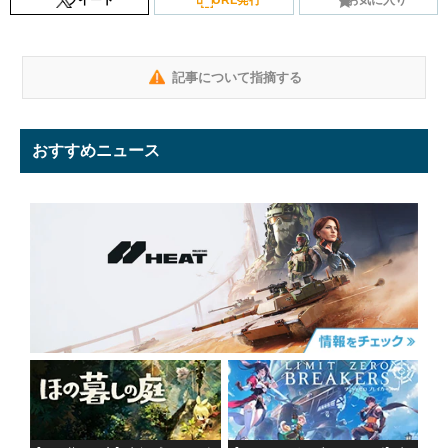
記事について指摘する
おすすめニュース