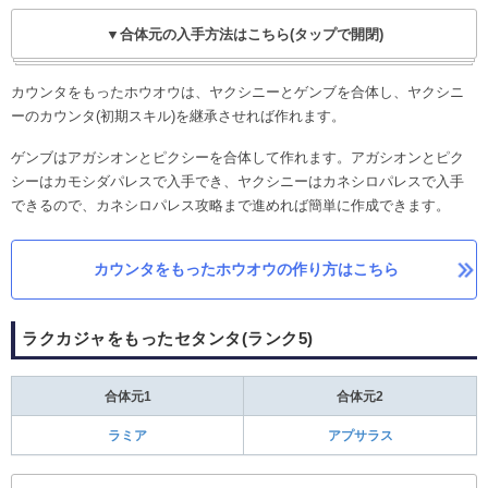
▼合体元の入手方法はこちら(タップで開閉)
カウンタをもったホウオウは、ヤクシニーとゲンブを合体し、ヤクシニ
ーのカウンタ(初期スキル)を継承させれば作れます。
ゲンブはアガシオンとピクシーを合体して作れます。アガシオンとピク
シーはカモシダパレスで入手でき、ヤクシニーはカネシロパレスで入手
できるので、カネシロパレス攻略まで進めれば簡単に作成できます。
カウンタをもったホウオウの作り方はこちら
ラクカジャをもったセタンタ(ランク5)
合体元1
合体元2
ラミア
アプサラス