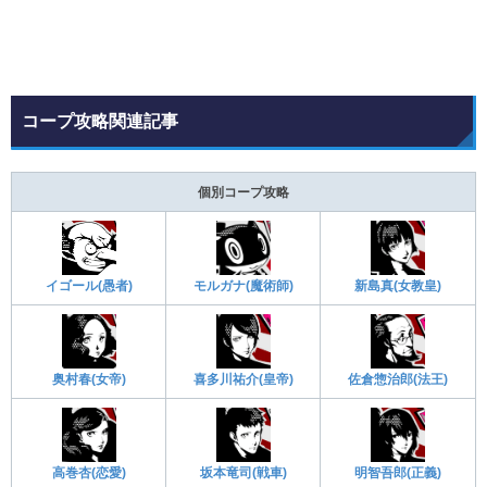
コープ攻略関連記事
個別コープ攻略
イゴール(愚者)
モルガナ(魔術師)
新島真(女教皇)
奥村春(女帝)
喜多川祐介(皇帝)
佐倉惣治郎(法王)
高巻杏(恋愛)
坂本竜司(戦車)
明智吾郎(正義)