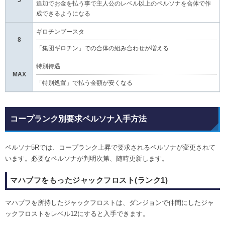
5
追加でお金を払う事で主人公のレベル以上のペルソナを合体で作
成できるようになる
ギロチンブースタ
8
「集団ギロチン」での合体の組み合わせが増える
特別待遇
MAX
「特別処置」で払う金額が安くなる
コープランク別要求ペルソナ入手方法
ペルソナ5Rでは、コープランク上昇で要求されるペルソナが変更されて
います。必要なペルソナが判明次第、随時更新します。
マハブフをもったジャックフロスト(ランク1)
マハブフを所持したジャックフロストは、ダンジョンで仲間にしたジャ
ックフロストをレベル12にすると入手できます。