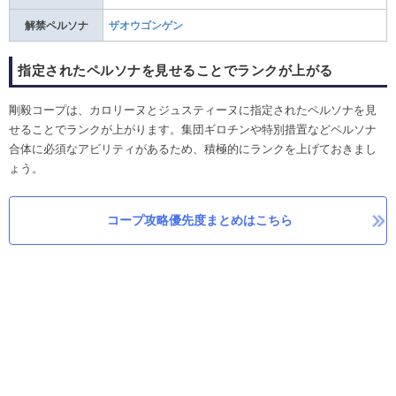
解禁ペルソナ
ザオウゴンゲン
指定されたペルソナを見せることでランクが上がる
剛毅コープは、カロリーヌとジュスティーヌに指定されたペルソナを見
せることでランクが上がります。集団ギロチンや特別措置などペルソナ
合体に必須なアビリティがあるため、積極的にランクを上げておきまし
ょう。
コープ攻略優先度まとめはこちら