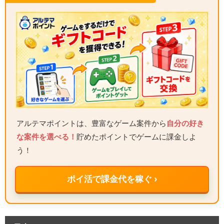
アルテマポイントは、豊富なゲーム案件から
自分の好き
な案件を選べる！
貯めたポイントでゲームに課金しよ
う！
ポイ活で課金代を稼ぐ ›