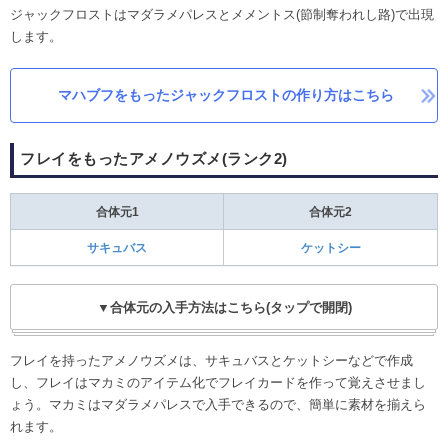
ジャックフロストはマダラメパレスとメメントス(節制奪われし路)で出現
します。
マハブフをもったジャックフロストの作り方はこちら
フレイをもったアメノウズメ(ランク2)
合体元1
合体元2
サキュバス
ケットシー
▼合体元の入手方法はこちら(タップで開閉)
フレイを持ったアメノウズメは、サキュバスとケットシーなどで作成
し、フレイはマカミのアイテム化でフレイカードを作って覚えさせまし
ょう。マカミはマダラメパレスで入手できるので、簡単に素材を揃えら
れます。