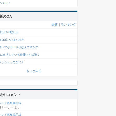
イページ
新のQA
最新
|
ランキング
2以上が3枚以上
ョロボンのはんげき
番レアなカードはなんですか？
Mに出演している俳優さんは誰？
ラッシュってなに？
もっとみる
近のコメント
レンド募集掲示板
トレーナー
より
レンド募集掲示板