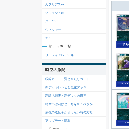
ガブリアスex
グレイシアex
クロバット
ウソッキー
カイ
ドガ
新デッキ一覧
リーフィアexデッキ
時空の激闘
収録カード一覧と当たりカード
ベト
新デッキレシピと強化デッキ
新環境調査と新デッキの勝率
時空の激闘はどっちを引くべきか
最強の遺伝子が引けない時の対処
アップデート情報
ア