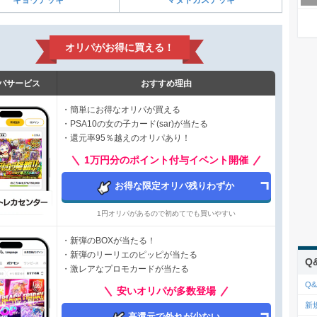
オリパがお得に買える！
パサービス
おすすめ理由
・簡単にお得なオリパが買える
・PSA10の女の子カード(sar)が当たる
・還元率95％越えのオリパあり！
1万円分のポイント付与イベント開催
お得な限定オリパ残りわずか
1円オリパがあるので初めてでも買いやすい
・新弾のBOXが当たる！
・新弾のリーリエのピッピが当たる
Q
・激レアなプロモカードが当たる
Q&
安いオリパが多数登場
新
高還元で外れが少ない