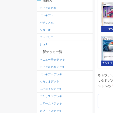
注目カード
ディアルガex
パルキアex
パチリスex
ナ
ルカリオ
クレセリア
シロナ
新デッキ一覧
マニューラexデッキ
モンスタ
ディアルガexデッキ
パルキアexデッキ
キョウデ
マタドガ
ルカリオデッキ
ベトンの
ジバコイルデッキ
パチリスexデッキ
エアームドデッキ
ガブリアスデッキ