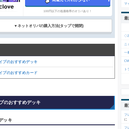
マ
100円以下の低価格帯のオリパあり！
最
▼ネットオリパの購入方法(タップで開閉)
◇
ニ
一
C
イプのおすすめデッキ
ト
イプのおすすめカード
プのおすすめデッキ
最
フ
デッキ
に
フ