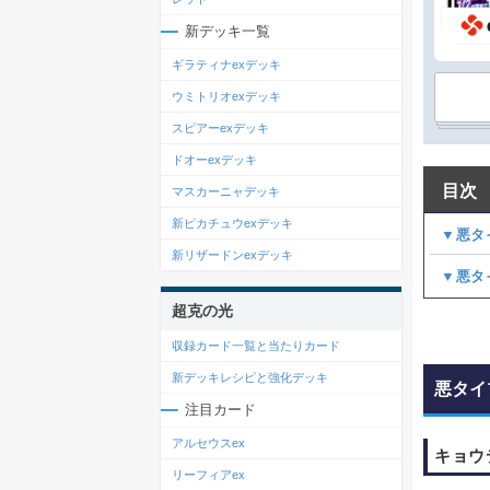
新デッキ一覧
ギラティナexデッキ
ウミトリオexデッキ
スピアーexデッキ
ドオーexデッキ
目次
マスカーニャデッキ
新ピカチュウexデッキ
▼悪タ
新リザードンexデッキ
▼悪タ
超克の光
収録カード一覧と当たりカード
新デッキレシピと強化デッキ
悪タイ
注目カード
アルセウスex
キョウ
リーフィアex