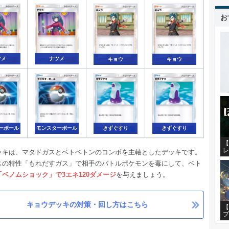
お
ツメ
ナツメ
キョウ
キョウ
ーボール
モンスターボール
きずぐすり
きずぐすり
【
レ
ッキは、マタドガスとベトベトンのコンボを主軸としたデッキです。
スの特性「もれだすガス」で相手のバトルポケモンを毒にして、ベト
「ベノムショック」で3エネ120ダメージ
を与えましょう。
キョウデッキの対策・回し方はこちら
【
プ