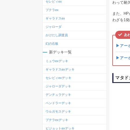
セレビィex
わって耐
プテラex
また、HP
ギャラドスex
わざを1
ジャローダ
あ
かけだし調査員
幻の石板
▶アー
新デッキ一覧
▶アー
ミュウexデッキ
ギャラドスexデッキ
マタド
セレビィexデッキ
ジャローダデッキ
デンチュラデッキ
ペンドラーデッキ
ウルガモスデッキ
プテラexデッキ
ピジョットexデッキ