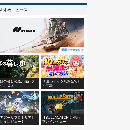
すすめニュース
ほの暮しの庭】先行プ
10連ガチャを無課金で引
イレビュー！
く方法
アズールプロミリア】
【BULLACATOR 】先行
レイレビュー！
プレイレビュー！