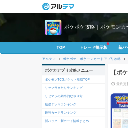
ポケポケ攻略｜ポケモンカ
TOP
トレード掲示板
新パ
アルテマ
ポケポケ｜ポケモンカードアプリ攻略
ポケカアプリ攻略メニュー
【ポケ
ポケモンTCGポケット攻略TOP
最終更新
リセマラ当たりランキング
リセマラの効率的なやり方
最強デッキランキング
最強カードランキング
新パック・新カード情報まとめ