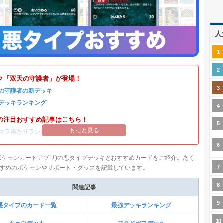
人
ク「双天の守護者」が登場！
の守護者の新デッキ
デッキランキング
の注目おすすめ記事はこちら！
もっと見る
マラ当たりランキング
/
リセマラのやり方
ポケモンカードアプリ)の悪タイプデッキとおすすめカードをご紹介。あく
すめのポケモンやサポート・グッズを記載しています。
関連記事
悪タイプのカード一覧
最強デッキランキング
キョウデッキ
マタドガスデッキ