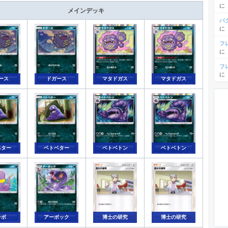
に
メインデッキ
バ
に
フ
に
フ
に
ース
ドガース
マタドガス
マタドガス
ベター
ベトベター
ベトベトン
ベトベトン
博士の研究
博士の研究
ーボ
アーボック