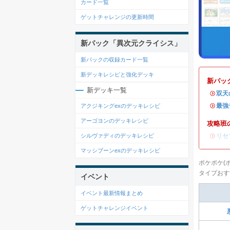
カード一覧
ゲットチャレンジの更新時間
新パック「異次元クライシス」
新パックの収録カード一覧
新デッキレシピと強化デッキ
新パッ
新デッキ一覧
・
双天
・
最強
アクジキングexのデッキレシピ
アーゴヨンのデッキレシピ
攻略班
・
リセ
シルヴァディのデッキレシピ
マッシブーンexのデッキレシピ
ポケポケ(
タイプおす
イベント
イベント最新情報まとめ
ゲットチャレンジイベント