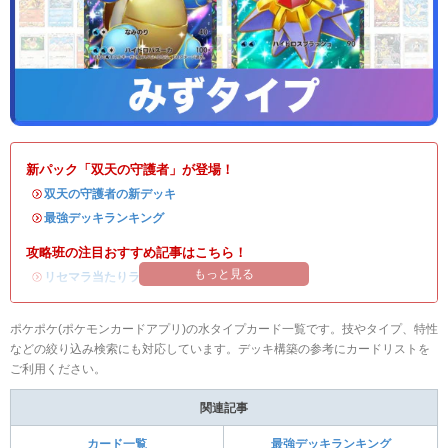
新パック「双天の守護者」が登場！
・
双天の守護者の新デッキ
・
最強デッキランキング
攻略班の注目おすすめ記事はこちら！
もっと見る
・
リセマラ当たりランキング
/
リセマラのやり方
ポケポケ(ポケモンカードアプリ)の水タイプカード一覧です。技やタイプ、特性
などの絞り込み検索にも対応しています。デッキ構築の参考にカードリストを
ご利用ください。
関連記事
カード一覧
最強デッキランキング