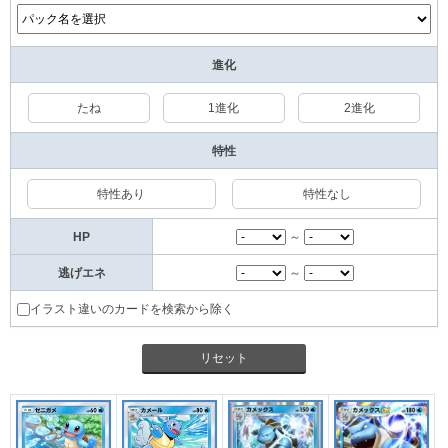
進化
たね
1進化
2進化
特性
特性あり
特性なし
HP
～
逃げエネ
～
イラスト違いのカードを検索から除く
リセット