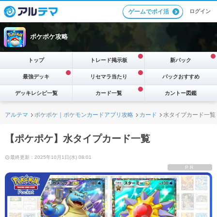
ログイン
ゲームでポイ活
ポケポケ攻略
トップ
トレード掲示板
新パック
最強デッキ
リセマラ当たり
パックおすすめ
デッキレシピ一覧
カード一覧
カントー図鑑
アルテマ
ポケポケ｜ポケモンカードアプリ攻略
カード
水タイプカード一覧
【ポケポケ】水タイプカード一覧
最終更新：2025年10月1日(水) 08:01
PR