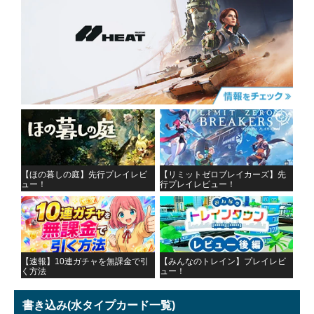
【ほの暮しの庭】先行プレイレビ
【リミットゼロブレイカーズ】先
ュー！
行プレイレビュー！
【速報】10連ガチャを無課金で引
【みんなのトレイン】プレイレビ
く方法
ュー！
書き込み
(水タイプカード一覧)