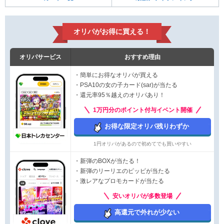
オリパがお得に買える！
オリパサービス
おすすめ理由
・簡単にお得なオリパが買える
・PSA10の女の子カード(sar)が当たる
・還元率95％越えのオリパあり！
1万円分のポイント付与イベント開催
お得な限定オリパ残りわずか
1円オリパがあるので初めてでも買いやすい
・新弾のBOXが当たる！
・新弾のリーリエのピッピが当たる
・激レアなプロモカードが当たる
安いオリパが多数登場
高還元で外れが少ない