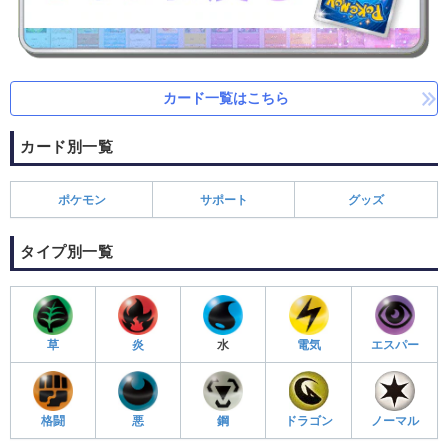
カード一覧はこちら
カード別一覧
ポケモン
サポート
グッズ
タイプ別一覧
草
炎
水
電気
エスパー
格闘
悪
鋼
ドラゴン
ノーマル