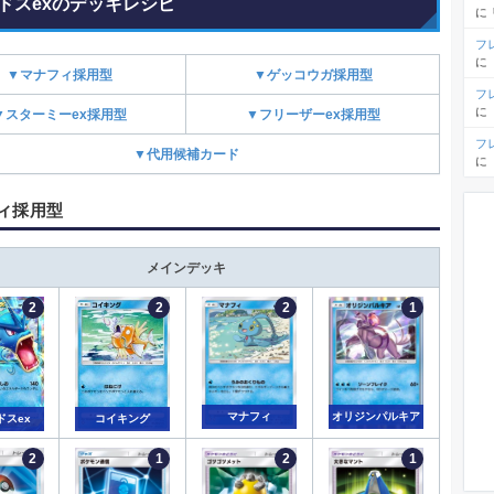
ドスexのデッキレシピ
に
フ
に
▼マナフィ採用型
▼ゲッコウガ採用型
フ
に
▼スターミーex採用型
▼フリーザーex採用型
フ
▼代用候補カード
に
ィ採用型
メインデッキ
オリジンパルキア
マナフィ
ドスex
コイキング