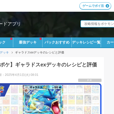
ゲームでポイ活
ードアプリ
ック
最強デッキ
パックおすすめ
デッキレシピ一覧
カー
デッキ
ギャラドスexデッキのレシピと評価
ポケ】ギャラドスexデッキのレシピと評価
：2025年4月1日(火) 08:01
PR