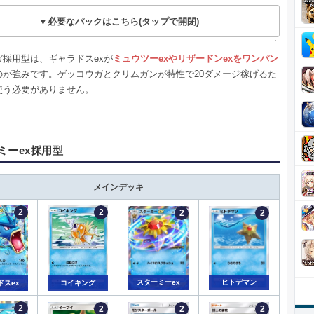
▼必要なパックはこちら(タップで開閉)
ガ採用型は、ギャラドスexが
ミュウツーexやリザードンexをワンパン
のが強みです。ゲッコウガとクリムガンが特性で20ダメージ稼げるた
使う必要がありません。
ミーex採用型
メインデッキ
スターミーex
ヒトデマン
ドスex
コイキング