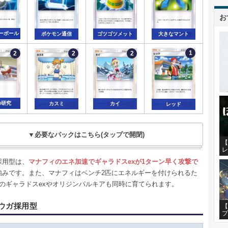
お
ーボール
ポケモン通信
ゴツゴツメット
大きなマント
の研究
カスミ
カイ
レッド
▼必要なパックはこちら(タップで開閉)
【
レ
採用型は、
マナフィのエネ加速でギャラドスexが1ターン早く攻撃で
強みです。また、マナフィはベンチ2匹にエネルギーを付けられるた
目のギャラドスexやオリジンパルキアも同時に育てられます。
ウガ採用型
【
プ