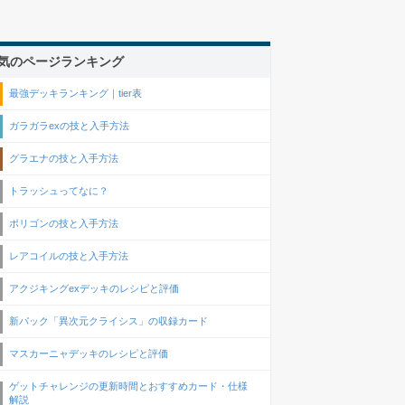
気のページランキング
最強デッキランキング｜tier表
ガラガラexの技と入手方法
グラエナの技と入手方法
トラッシュってなに？
ポリゴンの技と入手方法
レアコイルの技と入手方法
アクジキングexデッキのレシピと評価
新パック「異次元クライシス」の収録カード
マスカーニャデッキのレシピと評価
ゲットチャレンジの更新時間とおすすめカード・仕様
解説