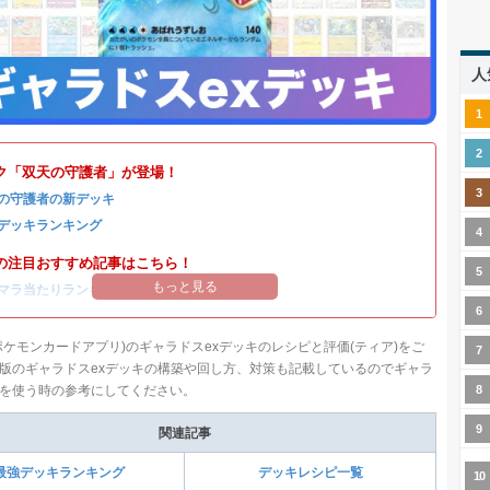
人
ク「双天の守護者」が登場！
の守護者の新デッキ
デッキランキング
の注目おすすめ記事はこちら！
もっと見る
マラ当たりランキング
/
リセマラのやり方
ポケモンカードアプリ)のギャラドスexデッキのレシピと評価(ティア)をご
版のギャラドスexデッキの構築や回し方、対策も記載しているのでギャラ
を使う時の参考にしてください。
関連記事
最強デッキランキング
デッキレシピ一覧