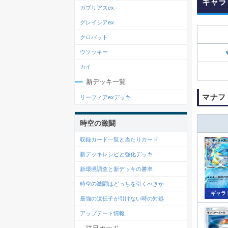
ギャラ
ガブリアスex
グレイシアex
クロバット
ウソッキー
カイ
新デッキ一覧
マナフ
リーフィアexデッキ
時空の激闘
収録カード一覧と当たりカード
新デッキレシピと強化デッキ
新環境調査と新デッキの勝率
時空の激闘はどっちを引くべきか
ギャラ
最強の遺伝子が引けない時の対処
アップデート情報