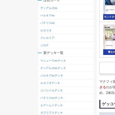
注目カード
ディアルガex
パルキアex
モンスタ
パチリスex
ルカリオ
クレセリア
シロナ
博士
新デッキ一覧
マニューラexデッキ
ディアルガexデッキ
パルキアexデッキ
マナフィ
ルカリオデッキ
きる
のが
ジバコイルデッキ
め、2体
パチリスexデッキ
ゲッコ
エアームドデッキ
ガブリアスデッキ