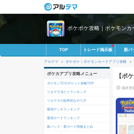
ポケポケ攻略｜ポケモンカ
TOP
トレード掲示板
新パ
アルテマ
ポケポケ｜ポケモンカードアプリ攻略
ポケカアプリ攻略メニュー
【ポケ
ポケモンTCGポケット攻略TOP
最終更新
リセマラ当たりランキング
リセマラの効率的なやり方
最強デッキランキング
最強カードランキング
新パック・新カード情報まとめ