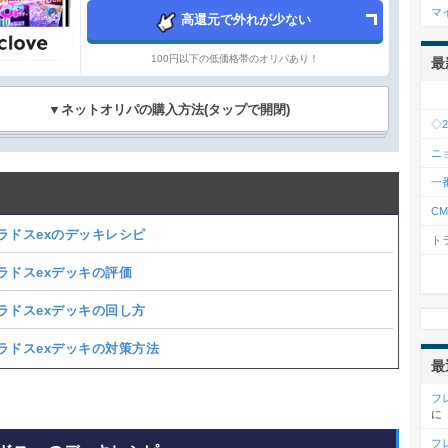
マ
高還元で外れが少ない
100円以下の低価格帯のオリパあり！
最
▼ネットオリパの購入方法(タップで開閉)
◇
ニ
一
C
ラドスexのデッキレシピ
ト
ラドスexデッキの評価
ラドスexデッキの回し方
ラドスexデッキの対策方法
最
フ
に
フ