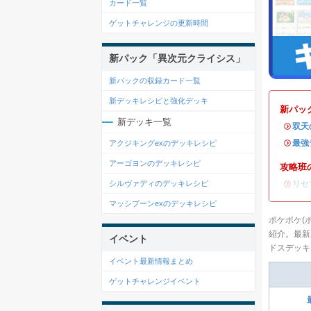
カード一覧
ゲットチャレンジの更新時間
新パック「異次元クライシス」
新パックの収録カード一覧
新デッキレシピと強化デッキ
新パッ
新デッキ一覧
・
双天
・
最強
アクジキングexのデッキレシピ
アーゴヨンのデッキレシピ
攻略班
・
リセ
シルヴァディのデッキレシピ
マッシブーンexのデッキレシピ
ポケポケ(
紹介。最新
イベント
ドスデッキ
イベント最新情報まとめ
ゲットチャレンジイベント