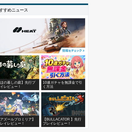
すすめニュース
ほの暮しの庭】先行プ
10連ガチャを無課金で引
イレビュー！
く方法
アズールプロミリア】
【BULLACATOR 】先行
レイレビュー！
プレイレビュー！