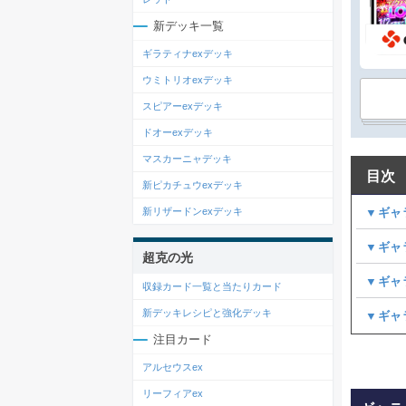
新デッキ一覧
ギラティナexデッキ
ウミトリオexデッキ
スピアーexデッキ
ドオーexデッキ
マスカーニャデッキ
目次
新ピカチュウexデッキ
▼ギャ
新リザードンexデッキ
▼ギャ
超克の光
▼ギャ
収録カード一覧と当たりカード
新デッキレシピと強化デッキ
▼ギャ
注目カード
アルセウスex
リーフィアex