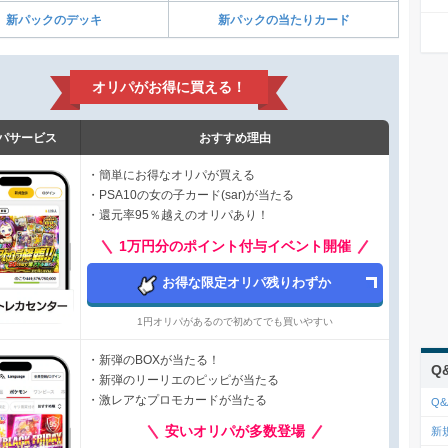
新パックのデッキ
新パックの当たりカード
オリパがお得に買える！
パサービス
おすすめ理由
・簡単にお得なオリパが買える
・PSA10の女の子カード(sar)が当たる
・還元率95％越えのオリパあり！
1万円分のポイント付与イベント開催
お得な限定オリパ残りわずか
1円オリパがあるので初めてでも買いやすい
・新弾のBOXが当たる！
Q
・新弾のリーリエのピッピが当たる
・激レアなプロモカードが当たる
Q&
安いオリパが多数登場
新