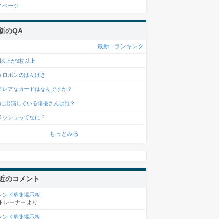
イページ
新のQA
最新
|
ランキング
2以上が3枚以上
ョロボンのはんげき
番レアなカードはなんですか？
Mに出演している俳優さんは誰？
ラッシュってなに？
もっとみる
近のコメント
レンド募集掲示板
トレーナー
より
レンド募集掲示板