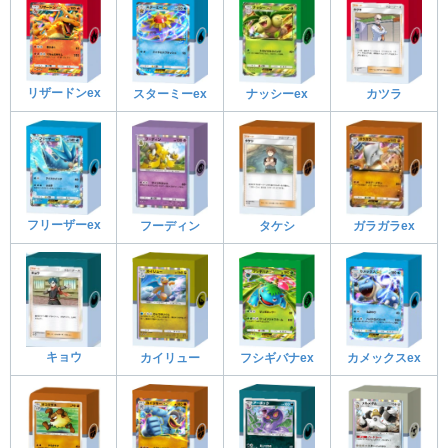
リザードンex
スターミーex
ナッシーex
カツラ
フリーザーex
フーディン
タケシ
ガラガラex
キョウ
カイリュー
フシギバナex
カメックスex