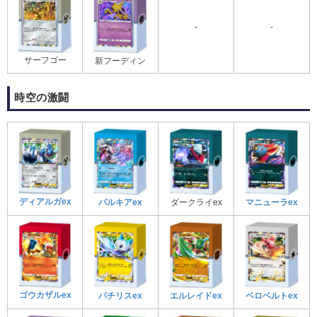
-
-
サーフゴー
新フーディン
時空の激闘
ディアルガex
パルキアex
ダークライex
マニューラex
ゴウカザルex
パチリスex
エルレイドex
ベロベルトex