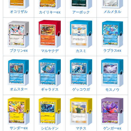
オコリザル
メルメタル
カイリキーex
アーボック
ラプラスex
プクリンex
マルヤクデ
カスミ
オムスター
ギャラドス
ゲッコウガ
モスノウ
サンダーex
シビルドン
マチス
ゲンガーex