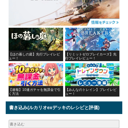
【ほの暮しの庭】先行プレイレビ
【リミットゼロブレイカーズ】先
ュー！
行プレイレビュー！
【速報】10連ガチャを無課金で引
【みんなのトレイン】プレイレビ
く方法
ュー！
書き込み
(ルカリオexデッキのレシピと評価)