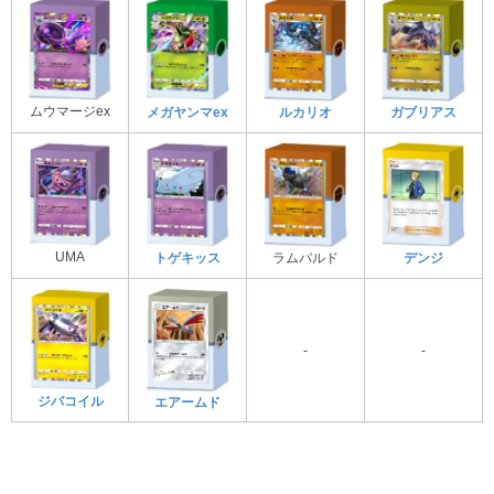
ムウマージex
メガヤンマex
ルカリオ
ガブリアス
UMA
トゲキッス
ラムパルド
デンジ
-
-
ジバコイル
エアームド