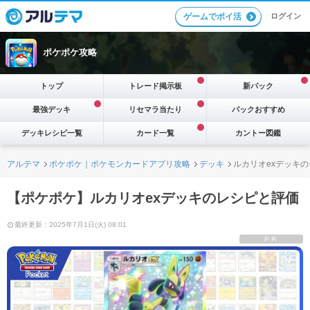
ログイン
ゲームでポイ活
ポケポケ攻略
トップ
トレード掲示板
新パック
最強デッキ
リセマラ当たり
パックおすすめ
デッキレシピ一覧
カード一覧
カントー図鑑
アルテマ
ポケポケ｜ポケモンカードアプリ攻略
デッキ
ルカリオexデッキ
【ポケポケ】ルカリオexデッキのレシピと評価
最終更新：2025年7月1日(火) 08:01
PR