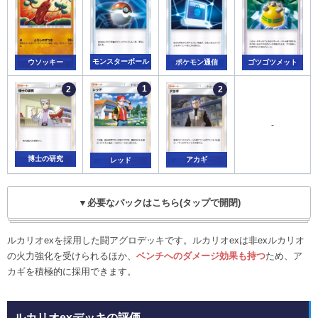
モンスターボール
ポケモン通信
ゴツゴツメット
ウソッキー
-
博士の研究
アカギ
レッド
▼必要なパックはこちら(タップで開閉)
ルカリオexを採用した闘アグロデッキです。ルカリオexは非exルカリオ
の火力強化を受けられるほか、
ベンチへのダメージ効果も持つ
ため、ア
カギを積極的に採用できます。
ルカリオexデッキの評価