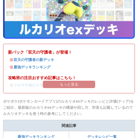
新パック「双天の守護者」が登場！
・
双天の守護者の新デッキ
・
最強デッキランキング
攻略班の注目おすすめ記事はこちら！
もっと見る
・
リセマラ当たりランキング
/
リセマラのやり方
ポケポケ(ポケモンカードアプリ)のルカリオexデッキのレシピと評価(ティア)を
ご紹介。最新版のルカリオexデッキの構築や回し方、対策も記載しているので
ルカリオデッキを使う時の参考にしてください。
関連記事
最強デッキランキング
デッキレシピ一覧