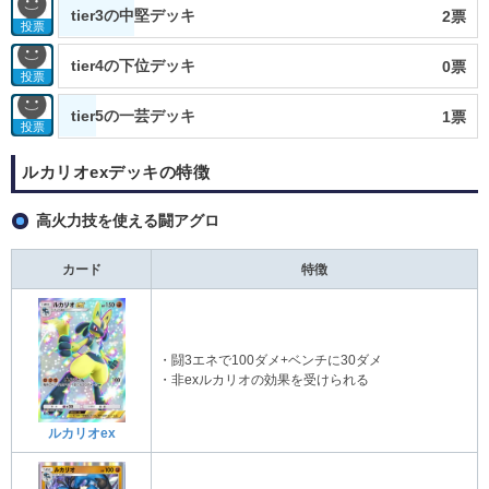
tier3の中堅デッキ
2票
投票
tier4の下位デッキ
0票
投票
tier5の一芸デッキ
1票
投票
ルカリオexデッキの特徴
高火力技を使える闘アグロ
カード
特徴
・闘3エネで100ダメ+ベンチに30ダメ
・非exルカリオの効果を受けられる
ルカリオex