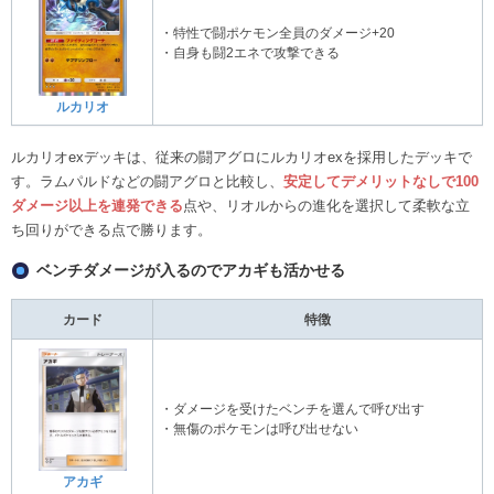
・特性で闘ポケモン全員のダメージ+20
・自身も闘2エネで攻撃できる
ルカリオ
ルカリオexデッキは、従来の闘アグロにルカリオexを採用したデッキで
す。ラムパルドなどの闘アグロと比較し、
安定してデメリットなしで100
ダメージ以上を連発できる
点や、リオルからの進化を選択して柔軟な立
ち回りができる点で勝ります。
ベンチダメージが入るのでアカギも活かせる
カード
特徴
・ダメージを受けたベンチを選んで呼び出す
・無傷のポケモンは呼び出せない
アカギ