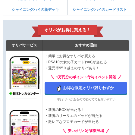
シャイニングハイの新デッキ
シャイニングハイのカードリスト
オリパがお得に買える！
オリパサービス
おすすめ理由
・簡単にお得なオリパが買える
・PSA10の女の子カード(sar)が当たる
・還元率95％越えのオリパあり！
1万円分のポイント付与イベント開催
お得な限定オリパ残りわずか
1円オリパがあるので初めてでも買いやすい
・新弾のBOXが当たる！
・新弾のリーリエのピッピが当たる
・激レアなプロモカードが当たる
安いオリパが多数登場