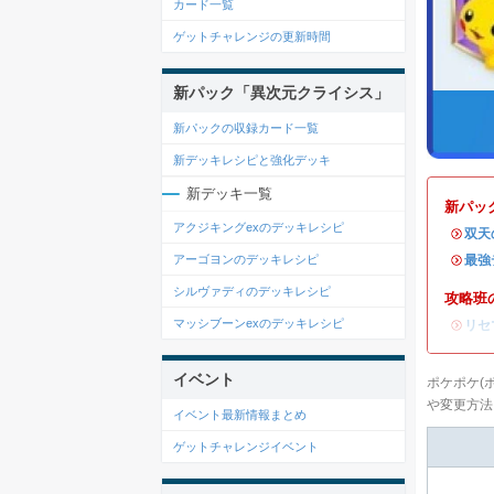
カード一覧
ゲットチャレンジの更新時間
新パック「異次元クライシス」
新パックの収録カード一覧
新デッキレシピと強化デッキ
新デッキ一覧
新パッ
アクジキングexのデッキレシピ
・
双天
・
最強
アーゴヨンのデッキレシピ
シルヴァディのデッキレシピ
攻略班
マッシブーンexのデッキレシピ
・
リセ
イベント
ポケポケ(
や変更方法
イベント最新情報まとめ
ゲットチャレンジイベント