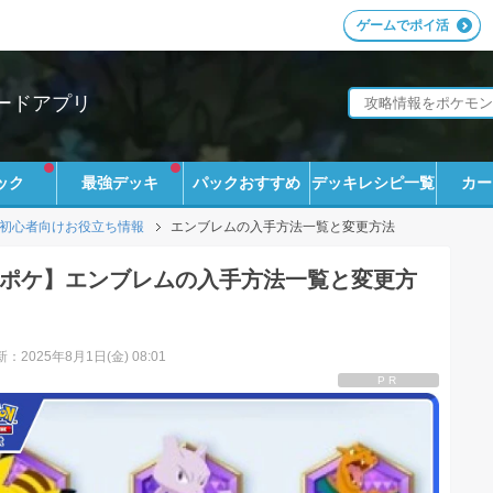
ゲームでポイ活
ードアプリ
ック
最強デッキ
パックおすすめ
デッキレシピ一覧
カー
初心者向けお役立ち情報
エンブレムの入手方法一覧と変更方法
ポケ】エンブレムの入手方法一覧と変更方
：2025年8月1日(金) 08:01
PR