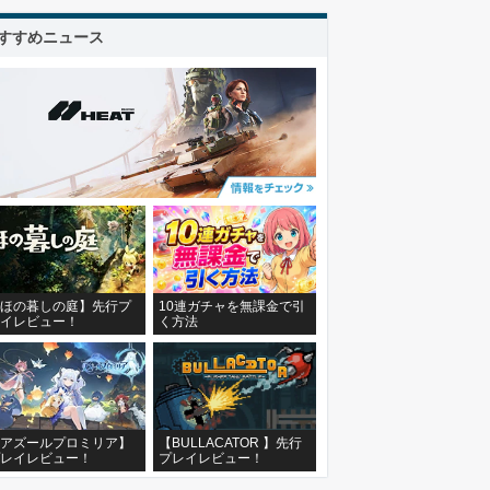
すすめニュース
ほの暮しの庭】先行プ
10連ガチャを無課金で引
イレビュー！
く方法
アズールプロミリア】
【BULLACATOR 】先行
レイレビュー！
プレイレビュー！