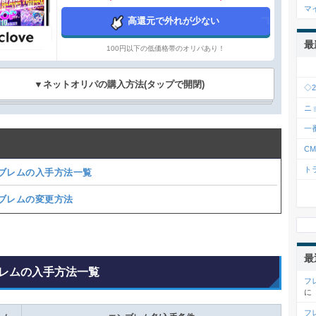
マ
高還元で外れが少ない
最
100円以下の低価格帯のオリパあり！
▼ネットオリパの購入方法(タップで開閉)
◇
ニ
一
C
ト
ブレムの入手方法一覧
ブレムの変更方法
最
レムの入手方法一覧
フ
に
フ