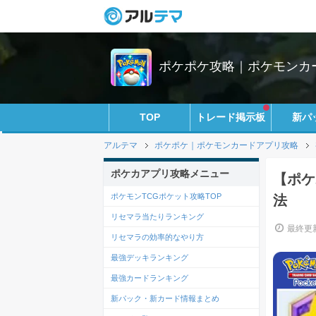
ポケポケ攻略｜ポケモンカ
TOP
トレード掲示板
新パ
アルテマ
ポケポケ｜ポケモンカードアプリ攻略
ポケカアプリ攻略メニュー
【ポケ
ポケモンTCGポケット攻略TOP
法
リセマラ当たりランキング
最終更新
リセマラの効率的なやり方
最強デッキランキング
最強カードランキング
新パック・新カード情報まとめ