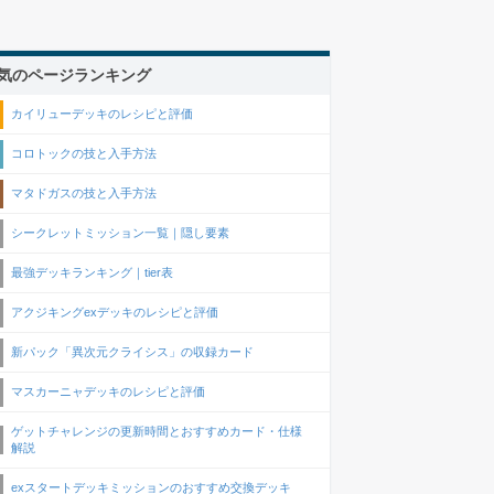
気のページランキング
カイリューデッキのレシピと評価
コロトックの技と入手方法
マタドガスの技と入手方法
シークレットミッション一覧｜隠し要素
最強デッキランキング｜tier表
アクジキングexデッキのレシピと評価
新パック「異次元クライシス」の収録カード
マスカーニャデッキのレシピと評価
ゲットチャレンジの更新時間とおすすめカード・仕様
解説
exスタートデッキミッションのおすすめ交換デッキ