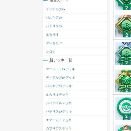
注目カード
ディアルガex
パルキアex
パチリスex
ルカリオ
クレセリア
シロナ
新デッキ一覧
マニューラexデッキ
ディアルガexデッキ
パルキアexデッキ
ルカリオデッキ
ジバコイルデッキ
パチリスexデッキ
エアームドデッキ
ガブリアスデッキ