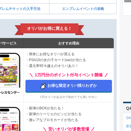
ブレムチケットの入手方法
エンブレムイベントの攻略
オリパがお得に買える！
パサービス
おすすめ理由
・簡単にお得なオリパが買える
・PSA10の女の子カード(sar)が当たる
・還元率95％越えのオリパあり！
1万円分のポイント付与イベント開催
お得な限定オリパ残りわずか
1円オリパがあるので初めてでも買いやすい
Q
・新弾のBOXが当たる！
・新弾のリーリエのピッピが当たる
Q&
・激レアなプロモカードが当たる
新
安いオリパが多数登場