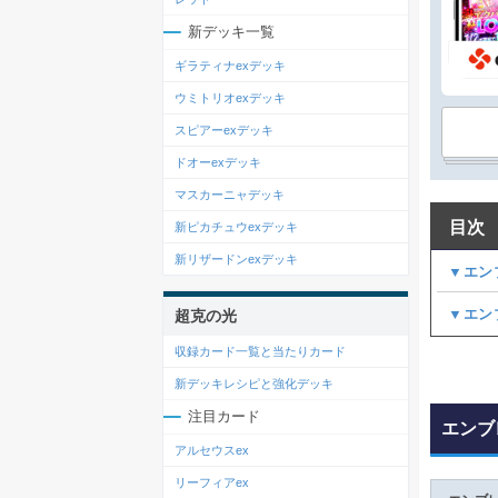
新デッキ一覧
ギラティナexデッキ
ウミトリオexデッキ
スピアーexデッキ
ドオーexデッキ
マスカーニャデッキ
目次
新ピカチュウexデッキ
新リザードンexデッキ
▼エン
▼エン
超克の光
収録カード一覧と当たりカード
新デッキレシピと強化デッキ
注目カード
エンブ
アルセウスex
リーフィアex