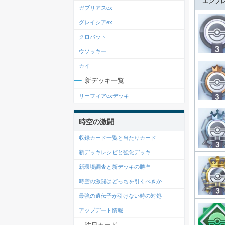
エンブ
ガブリアスex
グレイシアex
クロバット
ウソッキー
カイ
新デッキ一覧
リーフィアexデッキ
時空の激闘
収録カード一覧と当たりカード
新デッキレシピと強化デッキ
新環境調査と新デッキの勝率
時空の激闘はどっちを引くべきか
最強の遺伝子が引けない時の対処
アップデート情報