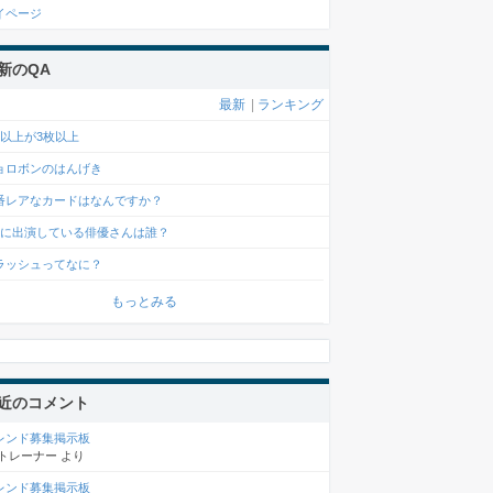
イページ
新のQA
最新
|
ランキング
2以上が3枚以上
ョロボンのはんげき
番レアなカードはなんですか？
Mに出演している俳優さんは誰？
ラッシュってなに？
もっとみる
近のコメント
レンド募集掲示板
トレーナー
より
レンド募集掲示板