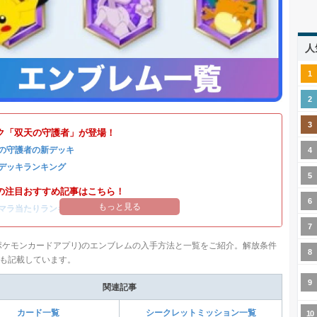
人
ク「双天の守護者」が登場！
の守護者の新デッキ
デッキランキング
の注目おすすめ記事はこちら！
もっと見る
マラ当たりランキング
/
リセマラのやり方
ポケモンカードアプリ)のエンブレムの入手方法と一覧をご紹介。解放条件
も記載しています。
関連記事
カード一覧
シークレットミッション一覧