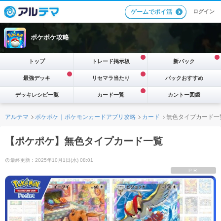
ログイン
ゲームでポイ活
ポケポケ攻略
トップ
トレード掲示板
新パック
最強デッキ
リセマラ当たり
パックおすすめ
デッキレシピ一覧
カード一覧
カントー図鑑
アルテマ
ポケポケ｜ポケモンカードアプリ攻略
カード
無色タイプカード一
【ポケポケ】無色タイプカード一覧
最終更新：2025年10月1日(水) 08:01
PR