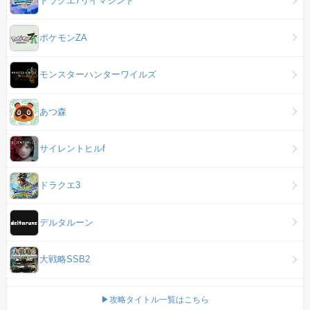
ドラクエ7リイマジンド
ポケモンZA
モンスターハンターワイルズ
あつ森
サイレントヒルf
ドラクエ3
デルタルーン
大戦略SSB2
▶攻略タイトル一覧はこちら