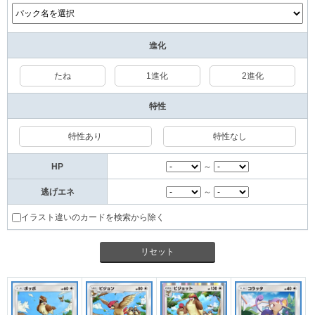
進化
たね
1進化
2進化
特性
特性あり
特性なし
HP
～
逃げエネ
～
イラスト違いのカードを検索から除く
リセット