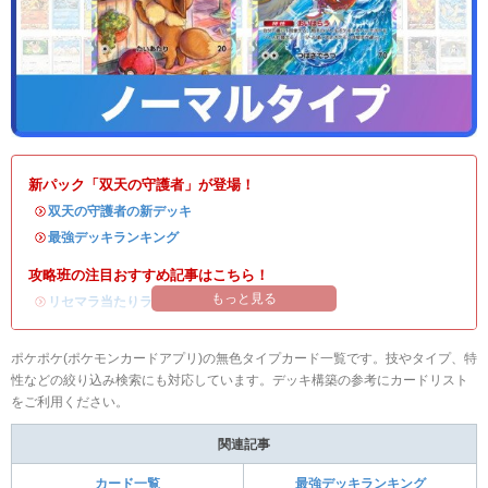
新パック「双天の守護者」が登場！
・
双天の守護者の新デッキ
・
最強デッキランキング
攻略班の注目おすすめ記事はこちら！
もっと見る
・
リセマラ当たりランキング
/
リセマラのやり方
ポケポケ(ポケモンカードアプリ)の無色タイプカード一覧です。技やタイプ、特
性などの絞り込み検索にも対応しています。デッキ構築の参考にカードリスト
をご利用ください。
関連記事
カード一覧
最強デッキランキング