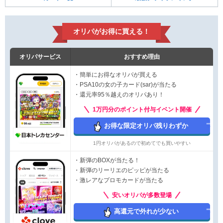
オリパがお得に買える！
オリパサービス
おすすめ理由
・簡単にお得なオリパが買える
・PSA10の女の子カード(sar)が当たる
・還元率95％越えのオリパあり！
1万円分のポイント付与イベント開催
お得な限定オリパ残りわずか
1円オリパがあるので初めてでも買いやすい
・新弾のBOXが当たる！
・新弾のリーリエのピッピが当たる
・激レアなプロモカードが当たる
安いオリパが多数登場
高還元で外れが少ない