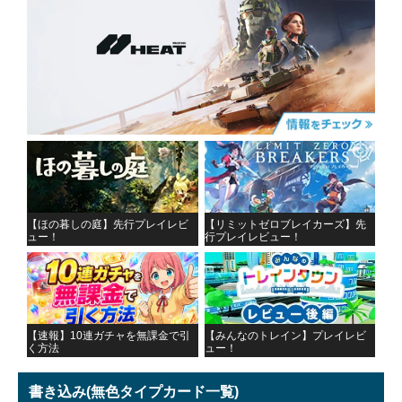
【ほの暮しの庭】先行プレイレビ
【リミットゼロブレイカーズ】先
ュー！
行プレイレビュー！
【速報】10連ガチャを無課金で引
【みんなのトレイン】プレイレビ
く方法
ュー！
書き込み
(無色タイプカード一覧)