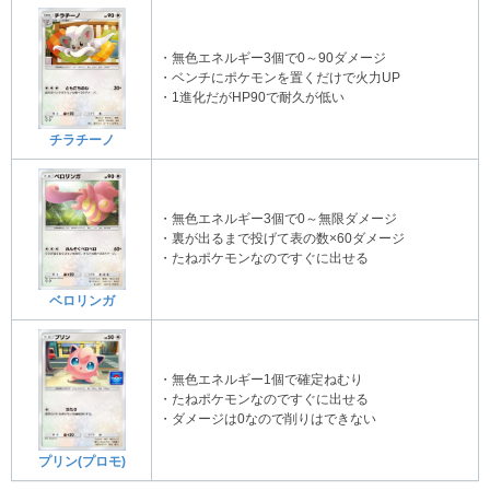
・無色エネルギー3個で0～90ダメージ
・ベンチにポケモンを置くだけで火力UP
・1進化だがHP90で耐久が低い
チラチーノ
・無色エネルギー3個で0～無限ダメージ
・裏が出るまで投げて表の数×60ダメージ
・たねポケモンなのですぐに出せる
ベロリンガ
・無色エネルギー1個で確定ねむり
・たねポケモンなのですぐに出せる
・ダメージは0なので削りはできない
プリン(プロモ)