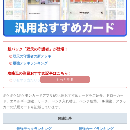
新パック「双天の守護者」が登場！
・
双天の守護者の新デッキ
・
最強デッキランキング
攻略班の注目おすすめ記事はこちら！
もっと見る
・
リセマラ当たりランキング
/
リセマラのやり方
ポケポケ(ポケモンカードアプリ)の汎用おすすめカードをご紹介。ドローカー
ド、エネルギー加速、サーチ、ベンチ入れ替え、ベンチ狙撃、HP回復、アタッ
カーの汎用カードを記載しています。
関連記事
最強デッキランキング
最強カードランキング