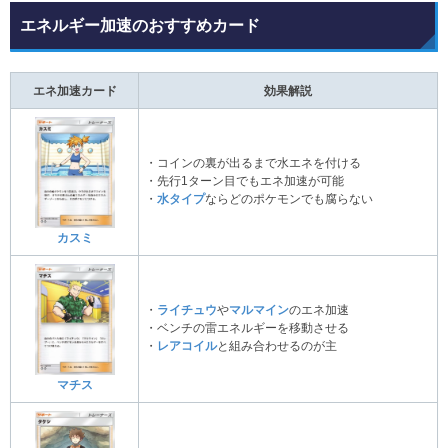
エネルギー加速のおすすめカード
エネ加速カード
効果解説
・コインの裏が出るまで水エネを付ける
・先行1ターン目でもエネ加速が可能
・
水タイプ
ならどのポケモンでも腐らない
カスミ
・
ライチュウ
や
マルマイン
のエネ加速
・ベンチの雷エネルギーを移動させる
・
レアコイル
と組み合わせるのが主
マチス