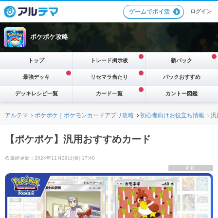
ログイン
ゲームでポイ活
ポケポケ攻略
トップ
トレード掲示板
新パック
最強デッキ
リセマラ当たり
パックおすすめ
デッキレシピ一覧
カード一覧
カントー図鑑
アルテマ
ポケポケ｜ポケモンカードアプリ攻略
初心者向けお役立ち情報
汎
【ポケポケ】汎用おすすめカード
最終更新：2024年11月29日(金) 17:40
PR