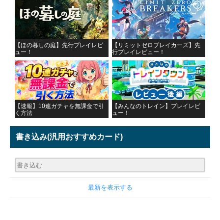
【ほの暮しの庭】先行プレイレビ
【リミットゼロブレイカーズ】先
ュー！
行プレイレビュー！
【速報】10連ガチャを無課金で引
【みんなのトレイン】プレイレビ
く方法
ュー！
書き込み
(汎用おすすめカード)
最新を表示する