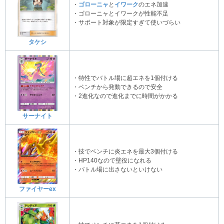
・
ゴローニャ
と
イワーク
のエネ加速
・ゴローニャとイワークが性能不足
・サポート対象が限定すぎて使いづらい
タケシ
・特性でバトル場に超エネを1個付ける
・ベンチから発動できるので安全
・2進化なので進化までに時間がかかる
サーナイト
・技でベンチに炎エネを最大3個付ける
・HP140なので壁役になれる
・バトル場に出さないといけない
ファイヤーex