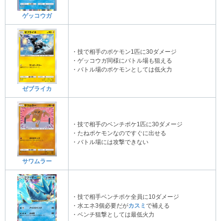
ゲッコウガ
・技で相手のポケモン1匹に30ダメージ
・ゲッコウガ同様にバトル場も狙える
・バトル場のポケモンとしては低火力
ゼブライカ
・技で相手のベンチポケ1匹に30ダメージ
・たねポケモンなのですぐに出せる
・バトル場には攻撃できない
サワムラー
・技で相手ベンチポケ全員に10ダメージ
・水エネ3個必要だが
カスミ
で補える
・ベンチ狙撃としては最低火力