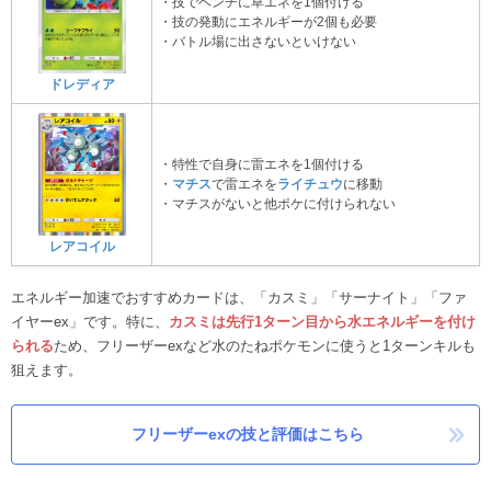
・技でベンチに草エネを1個付ける
・技の発動にエネルギーが2個も必要
・バトル場に出さないといけない
ドレディア
・特性で自身に雷エネを1個付ける
・
マチス
で雷エネを
ライチュウ
に移動
・マチスがないと他ポケに付けられない
レアコイル
エネルギー加速でおすすめカードは、「カスミ」「サーナイト」「ファ
イヤーex」です。特に、
カスミは先行1ターン目から水エネルギーを付け
られる
ため、フリーザーexなど水のたねポケモンに使うと1ターンキルも
狙えます。
フリーザーexの技と評価はこちら