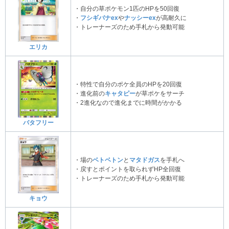
・自分の草ポケモン1匹のHPを50回復
・
フシギバナex
や
ナッシーex
が高耐久に
・トレーナーズのため手札から発動可能
エリカ
・特性で自分のポケ全員のHPを20回復
・進化前の
キャタピー
が草ポケをサーチ
・2進化なので進化までに時間がかかる
バタフリー
・場の
ベトベトン
と
マタドガス
を手札へ
・戻すとポイントを取られずHP全回復
・トレーナーズのため手札から発動可能
キョウ