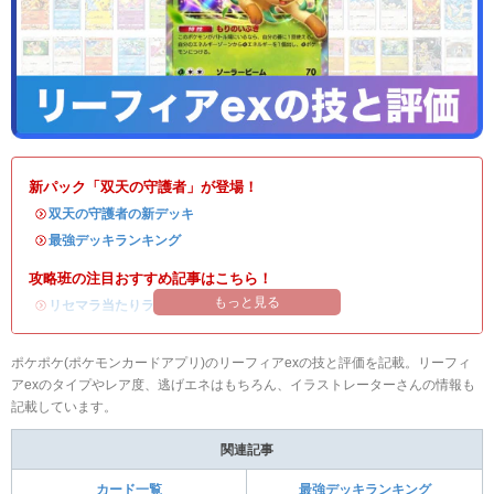
新パック「双天の守護者」が登場！
・
双天の守護者の新デッキ
・
最強デッキランキング
攻略班の注目おすすめ記事はこちら！
もっと見る
・
リセマラ当たりランキング
/
リセマラのやり方
ポケポケ(ポケモンカードアプリ)のリーフィアexの技と評価を記載。リーフィ
アexのタイプやレア度、逃げエネはもちろん、イラストレーターさんの情報も
記載しています。
関連記事
カード一覧
最強デッキランキング