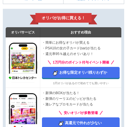
オリパがお得に買える！
オリパサービス
おすすめ理由
・簡単にお得なオリパが買える
・PSA10の女の子カード(sar)が当たる
・還元率95％越えのオリパあり！
1万円分のポイント付与イベント開催
お得な限定オリパ残りわずか
1円オリパがあるので初めてでも買いやすい
・新弾のBOXが当たる！
・新弾のリーリエのピッピが当たる
・激レアなプロモカードが当たる
安いオリパが多数登場
高還元で外れが少ない