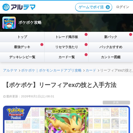
ログイン
ゲームでポイ活
ポケポケ攻略
トップ
トレード掲示板
新パック
最強デッキ
リセマラ当たり
パックおすすめ
デッキレシピ一覧
カード一覧
カントー図鑑
アルテマ
ポケポケ｜ポケモンカードアプリ攻略
カード
リーフィアexの技
【ポケポケ】リーフィアexの技と入手方法
最終更新：2026年8月1日(土) 08:01
PR