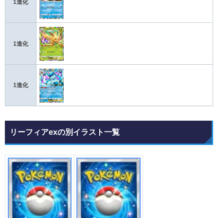
1進化
1進化
1進化
リーフィアexの別イラスト一覧