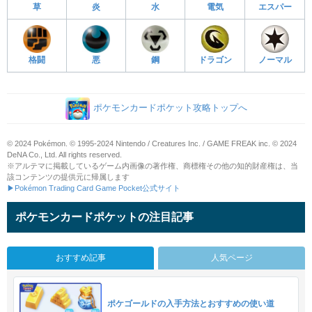
草
炎
水
電気
エスパー
格闘
悪
鋼
ドラゴン
ノーマル
ポケモンカードポケット攻略トップへ
© 2024 Pokémon. © 1995-2024 Nintendo / Creatures Inc. / GAME FREAK inc. © 2024
DeNA Co., Ltd. All rights reserved.
※アルテマに掲載しているゲーム内画像の著作権、商標権その他の知的財産権は、当
該コンテンツの提供元に帰属します
▶Pokémon Trading Card Game Pocket公式サイト
ポケモンカードポケットの注目記事
おすすめ記事
人気ページ
ポケゴールドの入手方法とおすすめの使い道