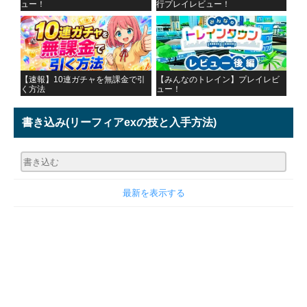
ュー！
行プレイレビュー！
【速報】10連ガチャを無課金で引
【みんなのトレイン】プレイレビ
く方法
ュー！
書き込み
(リーフィアexの技と入手方法)
最新を表示する