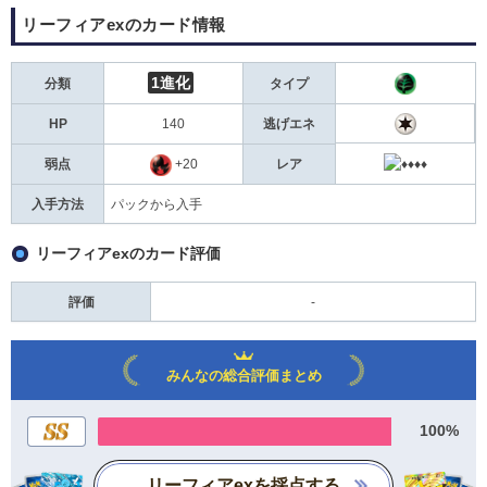
リーフィアexのカード情報
1進化
分類
タイプ
HP
140
逃げエネ
弱点
+20
レア
入手方法
パックから入手
リーフィアexのカード評価
評価
-
みんなの総合評価まとめ
100%
リーフィアexを採点する