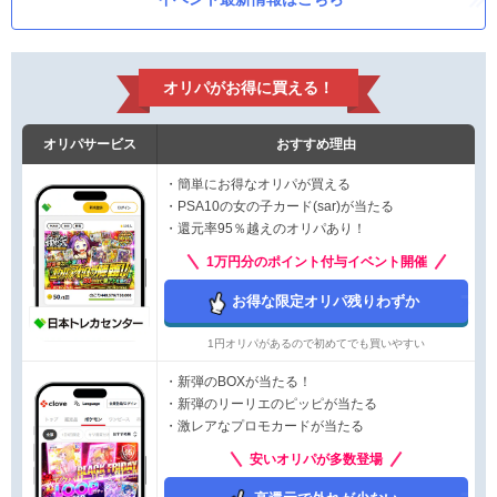
オリパがお得に買える！
オリパサービス
おすすめ理由
・簡単にお得なオリパが買える
・PSA10の女の子カード(sar)が当たる
・還元率95％越えのオリパあり！
1万円分のポイント付与イベント開催
お得な限定オリパ残りわずか
1円オリパがあるので初めてでも買いやすい
・新弾のBOXが当たる！
・新弾のリーリエのピッピが当たる
・激レアなプロモカードが当たる
安いオリパが多数登場