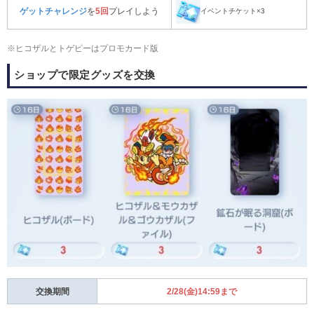
ゲットチャレンジ
を
5回
プレイしよう
イベントチケット×3
※ヒコザルとトゲピーはプロモカード版
ショップで限定グッズを交換
交換期間
2/28(金)14:59まで