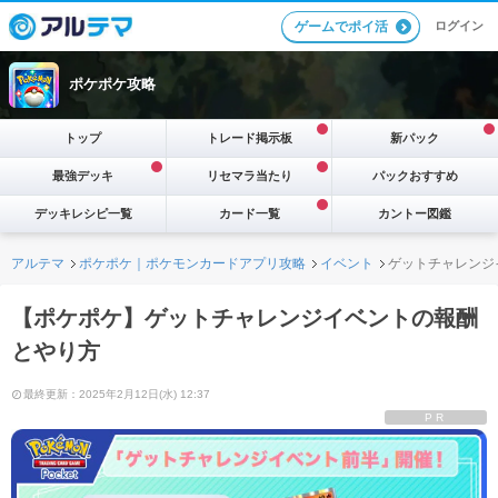
ログイン
ゲームでポイ活
ポケポケ攻略
トップ
トレード掲示板
新パック
最強デッキ
リセマラ当たり
パックおすすめ
デッキレシピ一覧
カード一覧
カントー図鑑
アルテマ
ポケポケ｜ポケモンカードアプリ攻略
イベント
ゲットチャレンジ
【ポケポケ】ゲットチャレンジイベントの報酬
とやり方
最終更新：2025年2月12日(水) 12:37
PR