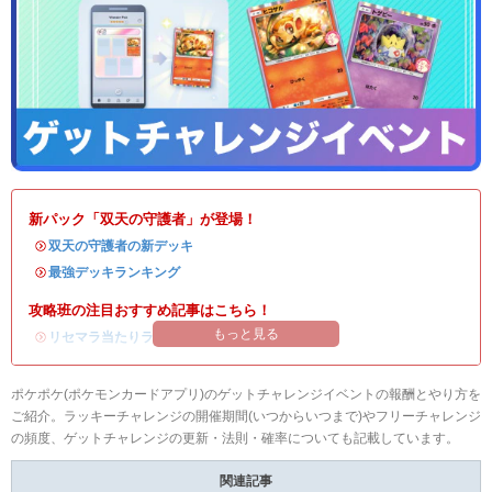
新パック「双天の守護者」が登場！
・
双天の守護者の新デッキ
・
最強デッキランキング
攻略班の注目おすすめ記事はこちら！
もっと見る
・
リセマラ当たりランキング
/
リセマラのやり方
ポケポケ(ポケモンカードアプリ)のゲットチャレンジイベントの報酬とやり方を
ご紹介。ラッキーチャレンジの開催期間(いつからいつまで)やフリーチャレンジ
の頻度、ゲットチャレンジの更新・法則・確率についても記載しています。
関連記事