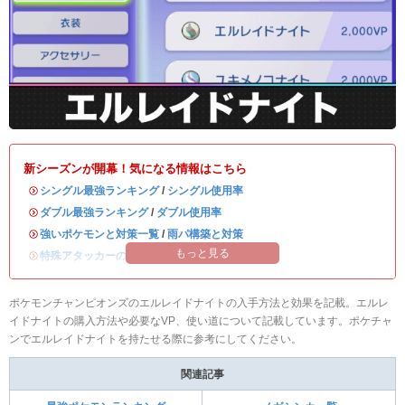
新シーズンが開幕！気になる情報はこちら
・
シングル最強ランキング
/
シングル使用率
・
ダブル最強ランキング
/
ダブル使用率
・
強いポケモンと対策一覧
/
雨パ構築と対策
もっと見る
・
特殊アタッカーのおすすめランキング
ポケモンチャンピオンズのエルレイドナイトの入手方法と効果を記載。エルレ
イドナイトの購入方法や必要なVP、使い道について記載しています。ポケチャ
ンでエルレイドナイトを持たせる際に参考にしてください。
関連記事