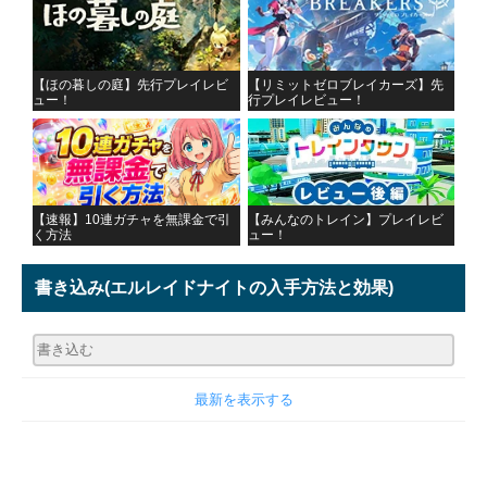
【ほの暮しの庭】先行プレイレビ
【リミットゼロブレイカーズ】先
ュー！
行プレイレビュー！
【速報】10連ガチャを無課金で引
【みんなのトレイン】プレイレビ
く方法
ュー！
書き込み
(エルレイドナイトの入手方法と効果)
最新を表示する