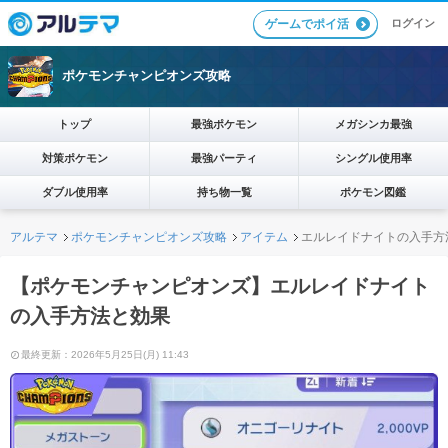
ログイン
ゲームでポイ活
ポケモンチャンピオンズ攻略
トップ
最強ポケモン
メガシンカ最強
対策ポケモン
最強パーティ
シングル使用率
ダブル使用率
持ち物一覧
ポケモン図鑑
アルテマ
ポケモンチャンピオンズ攻略
アイテム
エルレイドナイトの入手方
【ポケモンチャンピオンズ】エルレイドナイト
の入手方法と効果
最終更新：2026年5月25日(月) 11:43