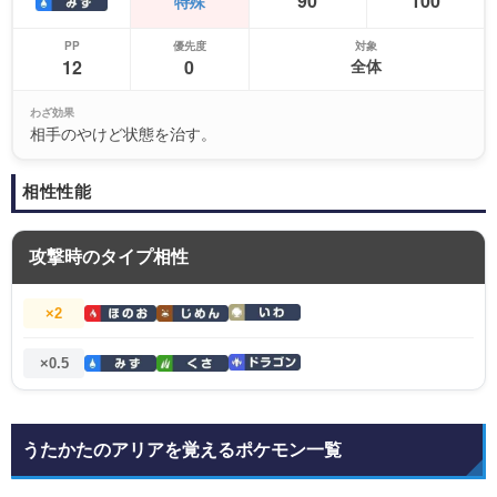
90
100
特殊
PP
優先度
対象
12
0
全体
わざ効果
相手のやけど状態を治す。
相性性能
攻撃時のタイプ相性
×2
×0.5
うたかたのアリアを覚えるポケモン一覧