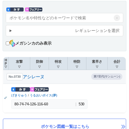
×
レギュレーションを選択
メガシンカのみ表示
H
攻撃
防御
特攻
特防
素早さ
合計
P
▽
▽
▽
▽
▽
▽
▽
アシレーヌ
No.0730
第7世代(サンムーン)
げきりゅう
/
うるおいボイス(夢)
80
-
74
-
74
-
126
-
116
-
60
|
530
ポケモン図鑑一覧はこちら