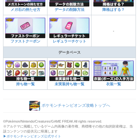
メガ石の持たせ方
データの削除方法
降格はする？
-
ファストクーポン
レギュラーチケット
データベース
持ち物一覧
未実装持ち物一覧
衣装一覧
ポケモンチャンピオンズ攻略トップへ
©Pokémon/Nintendo/Creatures/GAME FREAK All rights reserved.
※アルテマに掲載しているゲーム内画像の著作権、商標権その他の知的財産権は、当
該コンテンツの提供元に帰属します
▶ポケモンチャンピオンズ公式サイト