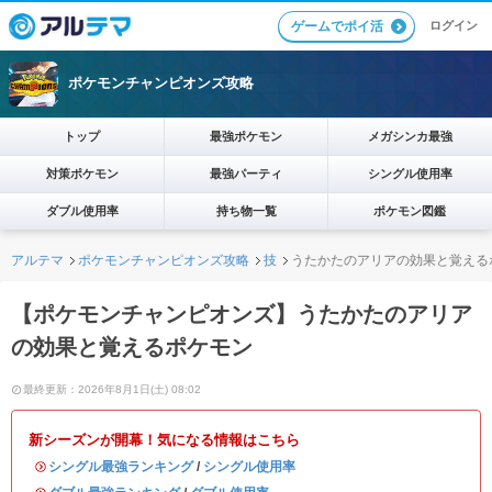
ログイン
ゲームでポイ活
ポケモンチャンピオンズ攻略
トップ
最強ポケモン
メガシンカ最強
対策ポケモン
最強パーティ
シングル使用率
ダブル使用率
持ち物一覧
ポケモン図鑑
アルテマ
ポケモンチャンピオンズ攻略
技
うたかたのアリアの効果と覚える
【ポケモンチャンピオンズ】うたかたのアリア
の効果と覚えるポケモン
最終更新：2026年8月1日(土) 08:02
新シーズンが開幕！気になる情報はこちら
・
シングル最強ランキング
/
シングル使用率