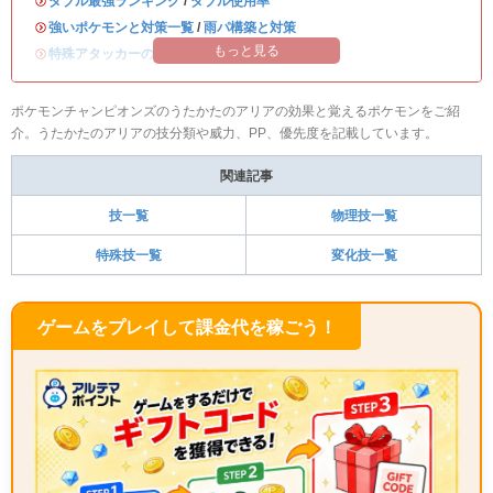
・
ダブル最強ランキング
/
ダブル使用率
・
強いポケモンと対策一覧
/
雨パ構築と対策
もっと見る
・
特殊アタッカーのおすすめランキング
ポケモンチャンピオンズのうたかたのアリアの効果と覚えるポケモンをご紹
介。うたかたのアリアの技分類や威力、PP、優先度を記載しています。
関連記事
技一覧
物理技一覧
特殊技一覧
変化技一覧
ゲームをプレイして課金代を稼ごう！