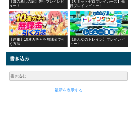
【ほの暮しの庭】先行プレイレビ
【リミットゼロブレイカーズ】先
ュー！
行プレイレビュー！
【速報】10連ガチャを無課金で引
【みんなのトレイン】プレイレビ
く方法
ュー！
書き込み
最新を表示する