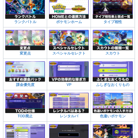
ランクバトル
ポケモンホーム
タイプ相性
変更点
スペシャルセレクト
スカウト
課金優先度
VP
ふしぎなおくりもの
TOD廃止
レンタルパ
色違いポケモン