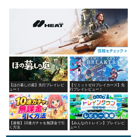
【ほの暮しの庭】先行プレイレビ
【リミットゼロブレイカーズ】先
ュー！
行プレイレビュー！
【速報】10連ガチャを無課金で引
【みんなのトレイン】プレイレビ
く方法
ュー！