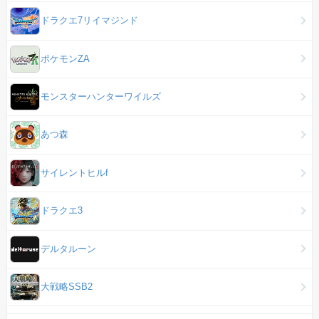
ドラクエ7リイマジンド
ポケモンZA
モンスターハンターワイルズ
あつ森
サイレントヒルf
ドラクエ3
デルタルーン
大戦略SSB2