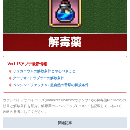
Ver1.15アプデ最新情報
・
リュカエウムの解放条件とやるべきこと
・
クーリオ
/
トラブラーの解放条件
・
ペンシン・ファッチャ
/
超自然の雷撃の解放条件
ヴァンパイアサバイバーズ(VampireSurvivors/ヴァンサバ)の解毒薬(Antidote)の
効果と解放条件を紹介。解毒薬のレベルアップについても記載しているので、
攻略の参考にしてください。
関連記事