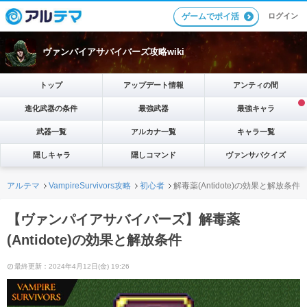
ログイン
ゲームでポイ活
ヴァンパイアサバイバーズ攻略wiki
トップ
アップデート情報
アンティの間
進化武器の条件
最強武器
最強キャラ
武器一覧
アルカナ一覧
キャラ一覧
隠しキャラ
隠しコマンド
ヴァンサバクイズ
アルテマ
VampireSurvivors攻略
初心者
解毒薬(Antidote)の効果と解放条件
【ヴァンパイアサバイバーズ】解毒薬
(Antidote)の効果と解放条件
最終更新：2024年4月12日(金) 19:26