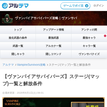
ログイン
ゲームでポイ活
ヴァンパイアサバイバーズ攻略｜ヴァンサバ
トップ
アップデート情報
アンティの間
進化武器の条件
最強武器
最強キャラ
武器一覧
アルカナ一覧
キャラ一覧
隠しキャラ
隠しコマンド
ヴァンサバクイズ
アルテマ
VampireSurvivors攻略
ステージ(マップ)一覧と解放条件
【ヴァンパイアサバイバーズ】ステージ(マッ
プ)一覧と解放条件
最終更新：2026年8月1日(土) 08:01