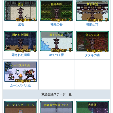
城地
神殿の谷
禁断の頂
隠された洞窟
凍てつく湖
タヌキの森
-
-
ムーンスペル山
緊急会議ステージ一覧