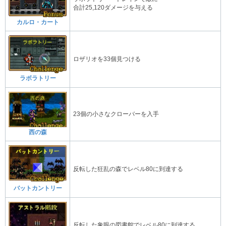
合計25,120ダメージを与える
カルロ・カート
ロザリオを33個見つける
ラボラトリー
23個の小さなクローバーを入手
西の森
反転した狂乱の森でレベル80に到達する
バットカントリー
反転した象眼の図書館でレベル80に到達する