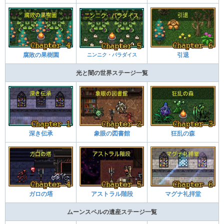
腐敗の果樹園
ニンニク・パラダイス
引退
光と闇の世界ステージ一覧
深き伝承
象眼の図書館
狂乱の森
ガロの塔
アストラル階段
マグナ礼拝堂
ムーンスペルの遺産ステージ一覧