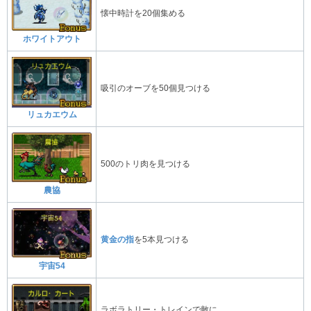
懐中時計を20個集める
ホワイトアウト
吸引のオーブを50個見つける
リュカエウム
500のトリ肉を見つける
農協
黄金の指
を5本見つける
宇宙54
ラボラトリー・トレインで敵に