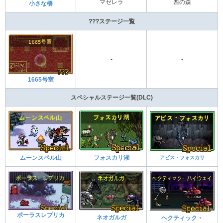
マゼレラ
西の森
小さな橋
???ステージ一覧
-
-
1665号室
スペシャルステージ一覧(DLC)
フォスカリ湖
ムーンスペル山
アビス・フォスカリ
ポーラスレプリカ
ネオガルガ
ヘクティック・