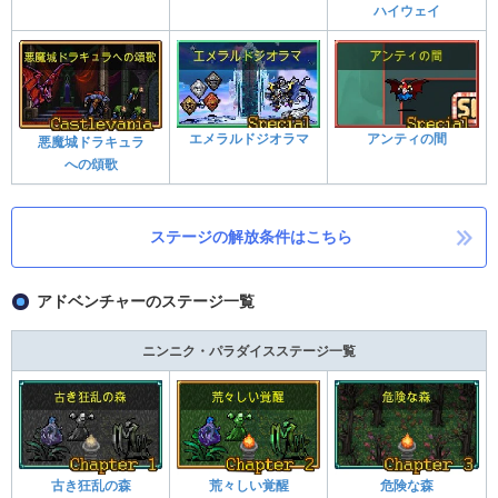
ハイウェイ
エメラルドジオラマ
アンティの間
悪魔城ドラキュラ
への頌歌
ステージの解放条件はこちら
アドベンチャーのステージ一覧
ニンニク・パラダイスステージ一覧
古き狂乱の森
荒々しい覚醒
危険な森