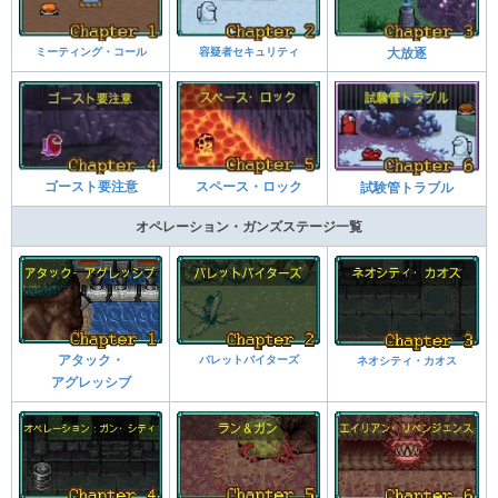
ミーティング・コール
容疑者セキュリティ
大放逐
ゴースト要注意
スペース・ロック
試験管トラブル
オペレーション・ガンズステージ一覧
バレットバイターズ
アタック・
ネオシティ・カオス
アグレッシブ