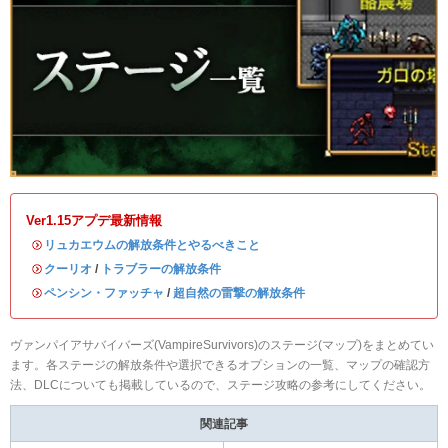
Ver1.15アプデ最新情報
・
リュカエウムの解放条件とやるべきこと
・
クーリオ
/
トラブラーの解放条件
・
ペンシン・ファッチャ
/
超自然の雷撃の解放条件
ヴァンパイアサバイバーズ(VampireSurvivors)のステージ(マップ)をまとめてい
ます。各ステージの解放条件や選択できるオプションの一覧、マップの確認方
法、DLCについても掲載しているので、ステージ攻略の参考にしてください。
関連記事