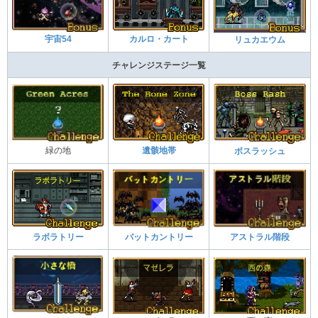
カルロ・カート
宇宙54
リュカエウム
チャレンジステージ一覧
緑の地
遺骸地帯
ボスラッシュ
アストラル階段
ラボラトリー
バットカントリー