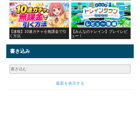
【速報】10連ガチャを無課金で引
【みんなのトレイン】プレイレビ
く方法
ュー！
書き込み
最新を表示する