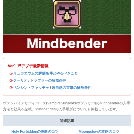
Ver1.15アプデ最新情報
・
リュカエウムの解放条件とやるべきこと
・
クーリオ
/
トラブラーの解放条件
・
ペンシン・ファッチャ
/
超自然の雷撃の解放条件
ヴァンパイアサバイバーズ(VampireSurvivors/ヴァンサバ)のMindbenderの入手
方法と効果を記載。Mindbenderの入手場所についても掲載しています。
関連記事
Holy Forbiddenの攻略のコツ
Moongolowの攻略のコツ