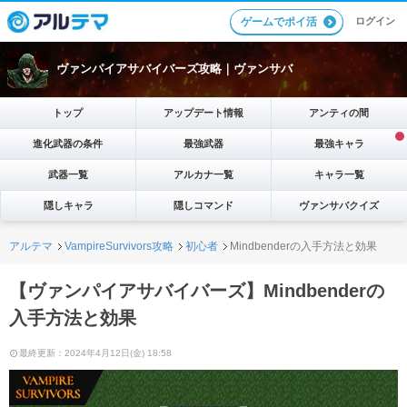
ログイン
ゲームでポイ活
ヴァンパイアサバイバーズ攻略｜ヴァンサバ
トップ
アップデート情報
アンティの間
進化武器の条件
最強武器
最強キャラ
武器一覧
アルカナ一覧
キャラ一覧
隠しキャラ
隠しコマンド
ヴァンサバクイズ
アルテマ
VampireSurvivors攻略
初心者
Mindbenderの入手方法と効果
【ヴァンパイアサバイバーズ】Mindbenderの
入手方法と効果
最終更新：2024年4月12日(金) 18:58