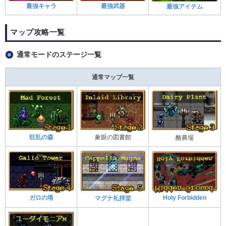
最強キャラ
最強武器
最強アイテム
マップ攻略一覧
通常モードのステージ一覧
通常マップ一覧
狂乱の森
象眼の図書館
酪農場
ガロの塔
Holy Forbidden
マグナ礼拝堂