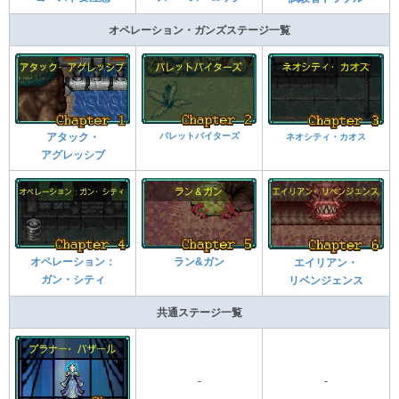
オペレーション・ガンズステージ一覧
バレットバイターズ
アタック・
ネオシティ・カオス
アグレッシブ
オペレーション：
ラン&ガン
エイリアン・
ガン・シティ
リベンジェンス
共通ステージ一覧
-
-