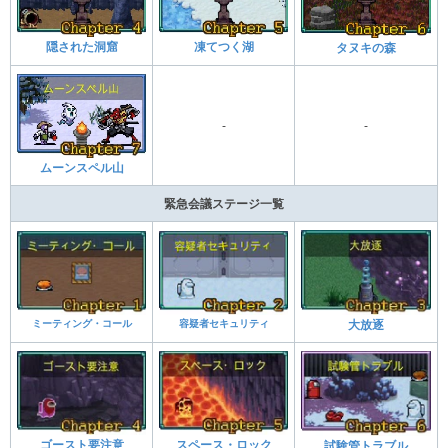
隠された洞窟
凍てつく湖
タヌキの森
-
-
ムーンスペル山
緊急会議ステージ一覧
ミーティング・コール
容疑者セキュリティ
大放逐
ゴースト要注意
スペース・ロック
試験管トラブル