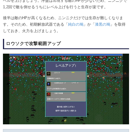
ベルを上げましょう。序盤は出現する敵のHPが少ないため、ニンニクで
1,2回で敵を倒せるうちにレベル上げを行うと生存が楽です。
後半は敵のHPが高くなるため、ニンニクだけでは生存が難しくなりま
す。そのため、初期解放武器である「
純白の鳩
」か「
漆黒の鳩
」を取得
しておき、火力を上げましょう。
ロウソクで攻撃範囲アップ