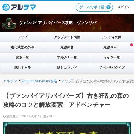
ログイン
ゲームでポイ活
ヴァンパイアサバイバーズ攻略｜ヴァンサバ
トップ
アップデート情報
アンティの間
進化武器の条件
最強武器
最強キャラ
武器一覧
アルカナ一覧
キャラ一覧
隠しキャラ
隠しコマンド
ヴァンサバクイズ
アルテマ
VampireSurvivors攻略
マップ
古き狂乱の森の攻略のコツと解放要
【ヴァンパイアサバイバーズ】古き狂乱の森の
攻略のコツと解放要素｜アドベンチャー
最終更新：2024年4月12日(金) 18:16