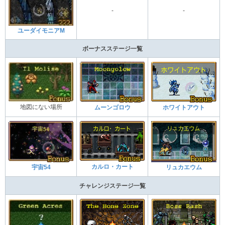
-
-
ユーダイモニアM
ボーナスステージ一覧
地図にない場所
ムーンゴロウ
ホワイトアウト
カルロ・カート
宇宙54
リュカエウム
チャレンジステージ一覧