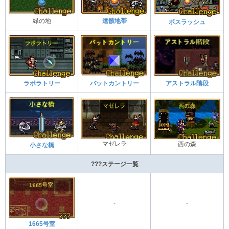
緑の地
遺骸地帯
ボスラッシュ
アストラル階段
ラボラトリー
バットカントリー
マゼレラ
西の森
小さな橋
???ステージ一覧
-
-
1665号室