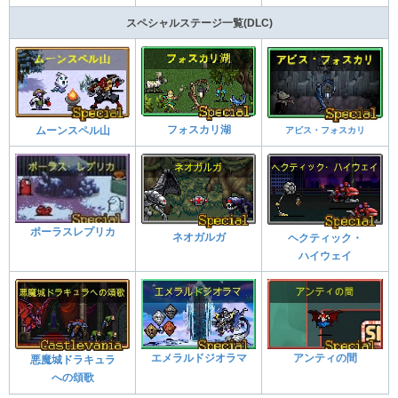
スペシャルステージ一覧(DLC)
フォスカリ湖
ムーンスペル山
アビス・フォスカリ
ポーラスレプリカ
ネオガルガ
ヘクティック・
ハイウェイ
エメラルドジオラマ
アンティの間
悪魔城ドラキュラ
への頌歌