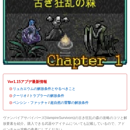
Ver1.15アプデ最新情報
・
リュカエウムの解放条件とやるべきこと
・
クーリオ
/
トラブラーの解放条件
・
ペンシン・ファッチャ
/
超自然の雷撃の解放条件
ヴァンパイアサバイバーズ(VampireSurvivors)の古き狂乱の森の攻略のコツと解
放要素を紹介。購入できる武器やアイテムについても記載しているので、アド
ベンチャー攻略の参考にしてください。