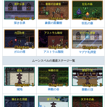
深き伝承
象眼の図書館
狂乱の森
ガロの塔
アストラル階段
マグナ礼拝堂
ムーンスペルの遺産ステージ一覧
城地
神殿の谷
禁断の頂