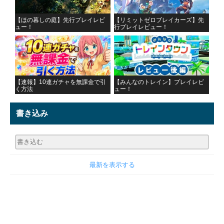
【ほの暮しの庭】先行プレイレビ
【リミットゼロブレイカーズ】先
ュー！
行プレイレビュー！
【速報】10連ガチャを無課金で引
【みんなのトレイン】プレイレビ
く方法
ュー！
書き込み
最新を表示する