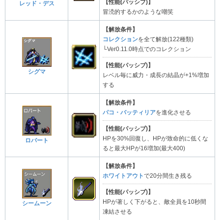
【性能(パッシブ)】
レッド・デス
冒涜的するかのような嘲笑
【解放条件】
コレクション
を全て解放(122種類)
└Ver0.11.0時点でのコレクション
【性能(パッシブ)】
シグマ
レベル毎に威力・成長の結晶が+1%増加
する
【解放条件】
パコ・バッティリア
を進化させる
【性能(パッシブ)】
HPを30%回復し、HPが致命的に低くな
ロバート
ると最大HPが16増加(最大400)
【解放条件】
ホワイトアウト
で20分間生き残る
【性能(パッシブ)】
HPが著しく下がると、敵全員を10秒間
シームーン
凍結させる