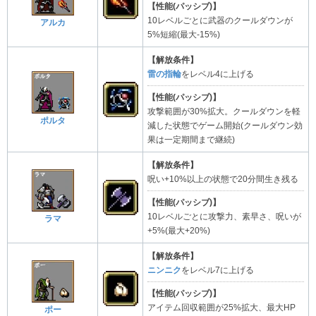
【性能(パッシブ)】
10レベルごとに武器のクールダウンが
アルカ
5%短縮(最大-15%)
【解放条件】
雷の指輪
をレベル4に上げる
【性能(パッシブ)】
攻撃範囲が30%拡大。クールダウンを軽
ポルタ
減した状態でゲーム開始(クールダウン効
果は一定期間まで継続)
【解放条件】
呪い+10%以上の状態で20分間生き残る
【性能(パッシブ)】
10レベルごとに攻撃力、素早さ、呪いが
ラマ
+5%(最大+20%)
【解放条件】
ニンニク
をレベル7に上げる
【性能(パッシブ)】
アイテム回収範囲が25%拡大、最大HP
ポー