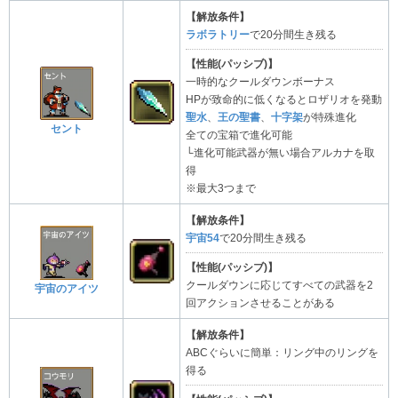
【解放条件】
ラボラトリー
で20分間生き残る
【性能(パッシブ)】
一時的なクールダウンボーナス
HPが致命的に低くなるとロザリオを発動
聖水
、
王の聖書
、
十字架
が特殊進化
セント
全ての宝箱で進化可能
└進化可能武器が無い場合アルカナを取
得
※最大3つまで
【解放条件】
宇宙54
で20分間生き残る
【性能(パッシブ)】
クールダウンに応じてすべての武器を2
宇宙のアイツ
回アクションさせることがある
【解放条件】
ABCぐらいに簡単：リング中のリングを
得る