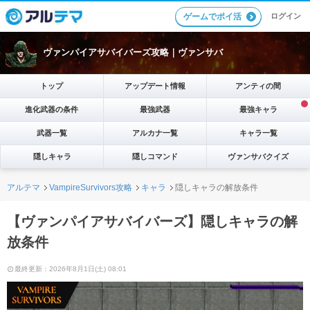
ログイン
ゲームでポイ活
ヴァンパイアサバイバーズ攻略｜ヴァンサバ
トップ
アップデート情報
アンティの間
進化武器の条件
最強武器
最強キャラ
武器一覧
アルカナ一覧
キャラ一覧
隠しキャラ
隠しコマンド
ヴァンサバクイズ
アルテマ
VampireSurvivors攻略
キャラ
隠しキャラの解放条件
【ヴァンパイアサバイバーズ】隠しキャラの解
放条件
最終更新：2026年8月1日(土) 08:01