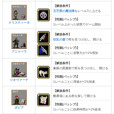
【解放条件】
五芒星の魔法陣
をレベル7に上げる
【性能(パッシブ)】
クリスティーネ
1レベル上がった状態でゲーム開始
【解放条件】
狂乱の森
で棺を見つけ出し、開ける
【性能(パッシブ)】
プニャーラ
1レベルごとに攻撃力が+1%増加
【解放条件】
象眼の図書館で棺を見つけ出し、開ける
【性能(パッシブ)】
ジオヴァーナ
1レベルごとに弾速が+1%加速
【解放条件】
酪農場にある棺を探して開ける
【性能(パッシブ)】
ポピア
1レベルごとに効果時間が+1%延長