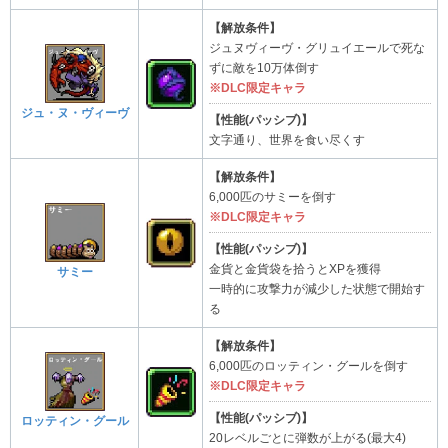
【解放条件】
ジュヌヴィーヴ・グリュイエールで死な
ずに敵を10万体倒す
※DLC限定キャラ
ジュ・ヌ・ヴィーヴ
【性能(パッシブ)】
文字通り、世界を食い尽くす
【解放条件】
6,000匹のサミーを倒す
※DLC限定キャラ
【性能(パッシブ)】
金貨と金貨袋を拾うとXPを獲得
サミー
一時的に攻撃力が減少した状態で開始す
る
【解放条件】
6,000匹のロッティン・グールを倒す
※DLC限定キャラ
【性能(パッシブ)】
ロッティン・グール
20レベルごとに弾数が上がる(最大4)