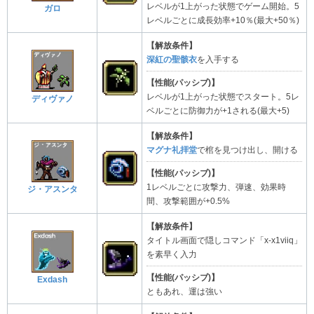
レベルが1上がった状態でゲーム開始。5
ガロ
レベルごとに成長効率+10％(最大+50％)
【解放条件】
深紅の聖骸衣
を入手する
【性能(パッシブ)】
レベルが1上がった状態でスタート。5レ
ディヴァノ
ベルごとに防御力が+1される(最大+5)
【解放条件】
マグナ礼拝堂
で棺を見つけ出し、開ける
【性能(パッシブ)】
1レベルごとに攻撃力、弾速、効果時
ジ・アスンタ
間、攻撃範囲が+0.5%
【解放条件】
タイトル画面で隠しコマンド「x-x1viiq」
を素早く入力
【性能(パッシブ)】
Exdash
ともあれ、運は強い