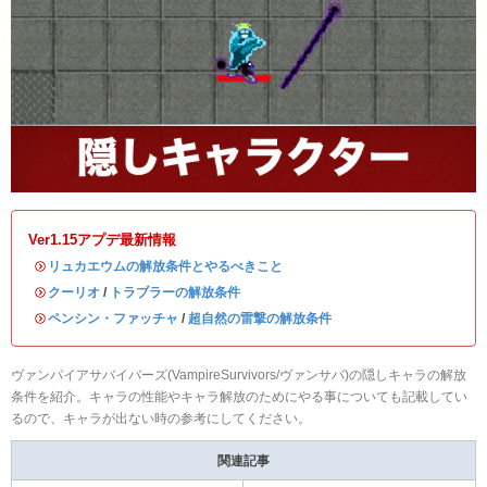
Ver1.15アプデ最新情報
・
リュカエウムの解放条件とやるべきこと
・
クーリオ
/
トラブラーの解放条件
・
ペンシン・ファッチャ
/
超自然の雷撃の解放条件
ヴァンパイアサバイバーズ(VampireSurvivors/ヴァンサバ)の隠しキャラの解放
条件を紹介。キャラの性能やキャラ解放のためにやる事についても記載してい
るので、キャラが出ない時の参考にしてください。
関連記事