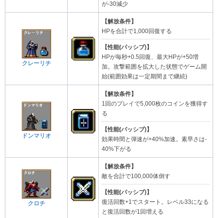
が-30減少
【解放条件】
HPを合計で1,000回復する
【性能(パッシブ)】
HPが毎秒+0.5回復、最大HPが+50増
クレーリチ
加。攻撃範囲を拡大した状態でゲーム開
始(範囲効果は一定期間まで継続)
【解放条件】
1回のプレイで5,000枚のコインを獲得す
る
【性能(パッシブ)】
ドンマリオ
効果時間と弾速が+40%加速。素早さは-
40%下がる
【解放条件】
敵を合計で100,000体倒す
【性能(パッシブ)】
復活回数+1でスタート。レベル33になる
クロチ
と復活回数が1回増える