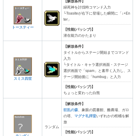
【解放条件】
緑死神を討伐時コマンド入力
└Toasiteが右下に登場した瞬間に「↓+En
ter」
トースティー
【性能(パッシブ)】
潜在能力のかたまり
【解放条件】
タイトルからステージ開始までコマンド
入力
└タイトル・キャラ選択画面・ステージ
選択画面で「spam」と素早く入力し、ス
テージ開始後に「humbug」と入力
スミス四世
【性能(パッシブ)】
ちょっと変わった白熊
【解放条件】
狂乱の森
、象眼の図書館、酪農場、ガロ
の塔、
マグナ礼拝堂
いずれかの棺桶を解
放
ランダム
【性能(パッシブ)】