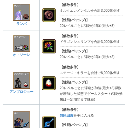
【解放条件】
ミルクエレメンタルを合計3,000体倒す
【性能(パッシブ)】
ランバ
20レベルごとに弾数が増加(最大+3)
【解放条件】
ドラゴンシュリンプを合計3,000体倒す
【性能(パッシブ)】
オ・ソーレ
20レベルごとに弾数が増加(最大+3)
【解放条件】
ステージ・キラーを合計で6,000体倒す
【性能(パッシブ)】
20レベルごとに弾速が加速(最大+3)弾数
アンブロジョー
が増加した状態でゲームスタート(弾数効
果は一定期間まで継続)
【解放条件】
無限回廊
を手に入れる
【性能(パッシブ)】