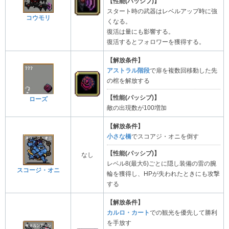
【性能(パッシブ)】
スタート時の武器はレベルアップ時に強
コウモリ
くなる。
復活は量にも影響する。
復活するとフォロワーを獲得する。
【解放条件】
アストラル階段
で扉を複数回移動した先
の棺を解放する
【性能(パッシブ)】
ローズ
敵の出現数が100増加
【解放条件】
小さな橋
でスコアジ・オニを倒す
【性能(パッシブ)】
なし
レベル8(最大6)ごとに隠し装備の雷の腕
スコージ・オニ
輪を獲得し、HPが失われたときにも攻撃
する
【解放条件】
カルロ・カート
での観光を優先して勝利
を手放す