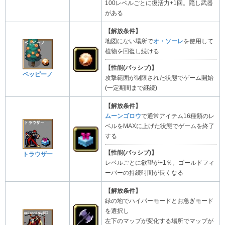
100レベルごとに復活力+1回。隠し武器
がある
【解放条件】
地図にない場所で
オ・ソーレ
を使用して
植物を回復し続ける
【性能(パッシブ)】
ペッピーノ
攻撃範囲が制限された状態でゲーム開始
(一定期間まで継続)
【解放条件】
ムーンゴロウ
で通常アイテム16種類のレ
ベルをMAXに上げた状態でゲームを終了
する
【性能(パッシブ)】
トラウザー
レベルごとに欲望が+1％。ゴールドフィ
ーバーの持続時間が長くなる
【解放条件】
緑の地でハイパーモードとお急ぎモード
を選択し
左下のマップが変化する場所でマップが