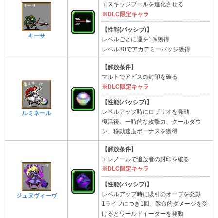
エスキッジブールを進化させる
※DLC限定キャラ
【性能(パッシブ)】
キーサ
レベルごとに運を1％獲得
レベル30でアカデミーバッジ獲得
【解放条件】
マルトでアビスの封印を破る
※DLC限定キャラ
【性能(パッシブ)】
レベルアップ時にロザリオを発動
ルミネール
復活後、一時的な攻撃力、クールダウ
ン、移動速度ボーナスを獲得
【解放条件】
エレノールで追放者の封印を破る
※DLC限定キャラ
【性能(パッシブ)】
レベルアップ時に吸引のオーブを発動
ジュヌヴィーヴ
1ライフにつき1回、致命的ダメージを受
けるとワールドイーターを発動