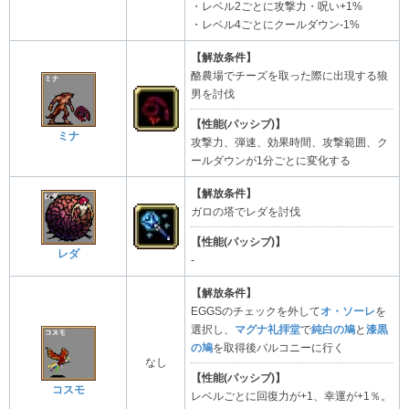
・レベル2ごとに攻撃力・呪い+1%
・レベル4ごとにクールダウン-1%
【解放条件】
酪農場でチーズを取った際に出現する狼
男を討伐
【性能(パッシブ)】
ミナ
攻撃力、弾速、効果時間、攻撃範囲、ク
ールダウンが1分ごとに変化する
【解放条件】
ガロの塔でレダを討伐
【性能(パッシブ)】
レダ
-
【解放条件】
EGGSのチェックを外して
オ・ソーレ
を
選択し、
マグナ礼拝堂
で
純白の鳩
と
漆黒
の鳩
を取得後バルコニーに行く
なし
【性能(パッシブ)】
コスモ
レベルごとに回復力が+1、幸運が+1％。