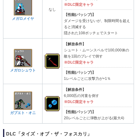
※DLC限定キャラ
なし
【性能(パッシブ)】
メガロメイヤ
ダメージを受けないが、制限時間を超え
ると消滅する
隠された108ボッチェでスタート
【解放条件】
シュート・ムーンスペルで100,000体の
敵を1回のプレイで倒す
※DLC限定キャラ
メガロシュウト
【性能(パッシブ)】
1レベルごとに攻撃力が+1％
【解放条件】
6,000匹の河童を倒す
※DLC限定キャラ
【性能(パッシブ)】
ガブエト・オニ
20レベルごとに弾数が上がる(最大4)
DLC「タイズ・オブ・ザ・フォスカリ」