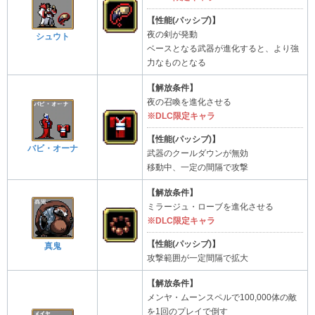
【性能(パッシブ)】
夜の剣が発動
シュウト
ベースとなる武器が進化すると、より強
力なものとなる
【解放条件】
夜の召喚を進化させる
※DLC限定キャラ
【性能(パッシブ)】
バビ・オーナ
武器のクールダウンが無効
移動中、一定の間隔で攻撃
【解放条件】
ミラージュ・ローブを進化させる
※DLC限定キャラ
【性能(パッシブ)】
真鬼
攻撃範囲が一定間隔で拡大
【解放条件】
メンヤ・ムーンスペルで100,000体の敵
を1回のプレイで倒す