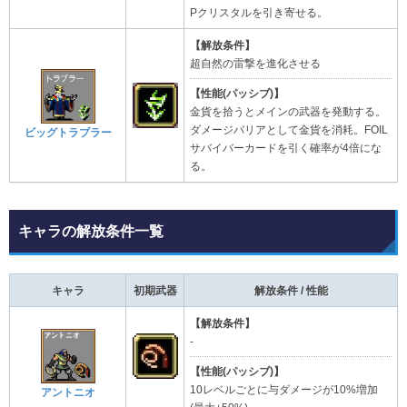
Pクリスタルを引き寄せる。
【解放条件】
超自然の雷撃を進化させる
【性能(パッシブ)】
金貨を拾うとメインの武器を発動する。
ダメージバリアとして金貨を消耗。FOIL
ビッグトラブラー
サバイバーカードを引く確率が4倍にな
る。
キャラの解放条件一覧​
キャラ
初期武器
解放条件 / 性能
【解放条件】
-
【性能(パッシブ)】
10レベルごとに与ダメージが10%増加
アントニオ