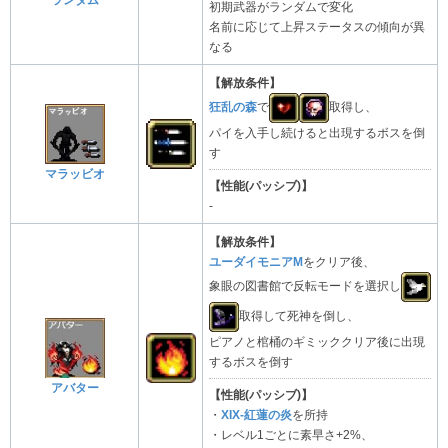
ランダム
初期武器がランダムで変化
名前に応じて上昇ステータスの傾向が異
なる
【解放条件】
狂乱の森
で
取得し、
パイを入手し続けると出現するボスを倒
す
マラッビオ
【性能(パッシブ)】
-
【解放条件】
ユーダイモニアM
をクリア後、
象眼の図書館で反転モードを選択し
取得して死神を倒し、
ピアノと棺桶のギミッククリア後に出現
するボスを倒す
アバター
【性能(パッシブ)】
・
XIX-紅蓮の炎
を所持
・レベル1ごとに素早さ+2%、