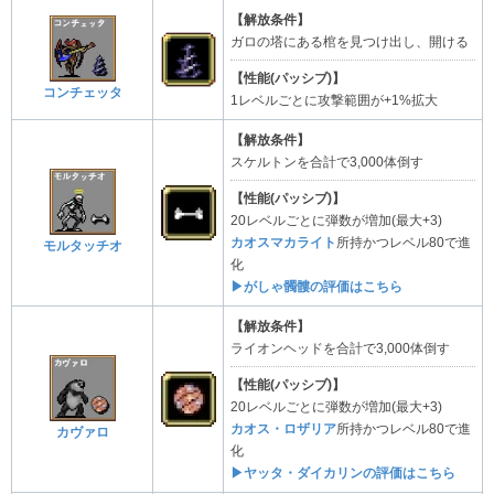
【解放条件】
ガロの塔にある棺を見つけ出し、開ける
【性能(パッシブ)】
コンチェッタ
1レベルごとに攻撃範囲が+1%拡大
【解放条件】
スケルトンを合計で3,000体倒す
【性能(パッシブ)】
20レベルごとに弾数が増加(最大+3)
カオスマカライト
所持かつレベル80で進
モルタッチオ
化
▶がしゃ髑髏の評価はこちら
【解放条件】
ライオンヘッドを合計で3,000体倒す
【性能(パッシブ)】
20レベルごとに弾数が増加(最大+3)
カオス・ロザリア
所持かつレベル80で進
カヴァロ
化
▶ヤッタ・ダイカリンの評価はこちら