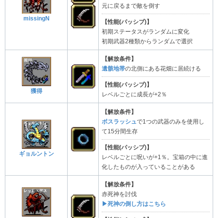
元に戻るまで敵を倒す
missingN
【性能(パッシブ)】
初期ステータスがランダムに変化
初期武器2種類からランダムで選択
【解放条件】
遺骸地帯
の北側にある花畑に居続ける
【性能(パッシブ)】
獲得
レベルごとに成長が+2％
【解放条件】
ボスラッシュ
で1つの武器のみを使用し
て15分間生存
【性能(パッシブ)】
ギョルントン
レベルごとに呪いが+1％。宝箱の中に進
化したものが入っていることがある
【解放条件】
赤死神を討伐
▶死神の倒し方はこちら