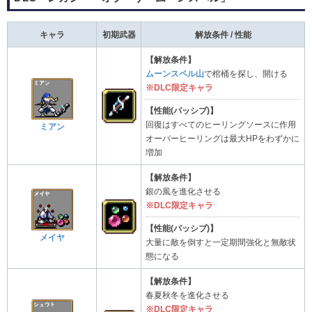
キャラ
初期武器
解放条件 / 性能
【解放条件】
ムーンスペル山
で棺桶を探し、開ける
※DLC限定キャラ
【性能(パッシブ)】
回復はすべてのヒーリングソースに作用
ミアン
オーバーヒーリングは最大HPをわずかに
増加
【解放条件】
銀の風を進化させる
※DLC限定キャラ
【性能(パッシブ)】
メイヤ
大量に敵を倒すと一定期間強化と無敵状
態になる
【解放条件】
春夏秋冬を進化させる
※DLC限定キャラ