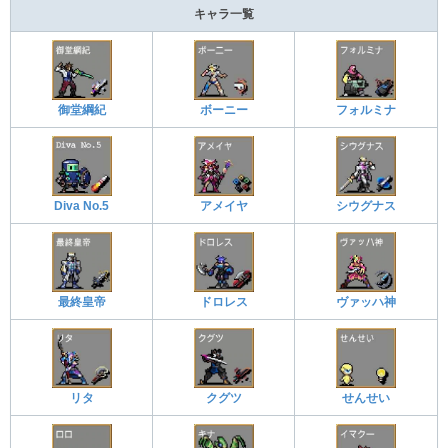
キャラ一覧
御堂綱紀
ボーニー
フォルミナ
Diva No.5
アメイヤ
シウグナス
最終皇帝
ドロレス
ヴァッハ神
リタ
クグツ
せんせい