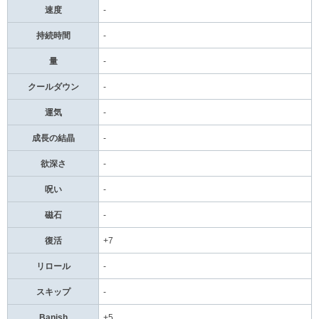
速度
-
持続時間
-
量
-
クールダウン
-
運気
-
成長の結晶
-
欲深さ
-
呪い
-
磁石
-
復活
+7
リロール
-
スキップ
-
Banish
+5