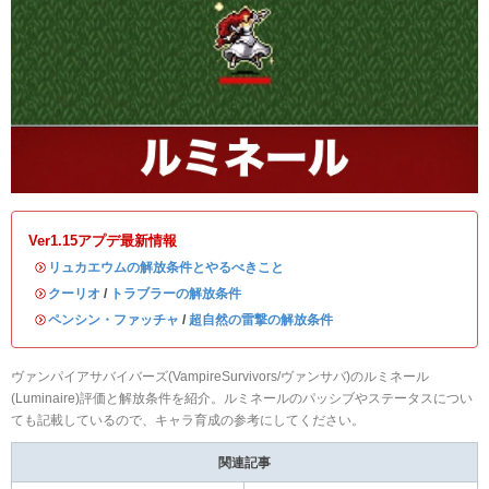
Ver1.15アプデ最新情報
・
リュカエウムの解放条件とやるべきこと
・
クーリオ
/
トラブラーの解放条件
・
ペンシン・ファッチャ
/
超自然の雷撃の解放条件
ヴァンパイアサバイバーズ(VampireSurvivors/ヴァンサバ)のルミネール
(Luminaire)評価と解放条件を紹介。ルミネールのパッシブやステータスについ
ても記載しているので、キャラ育成の参考にしてください。
関連記事