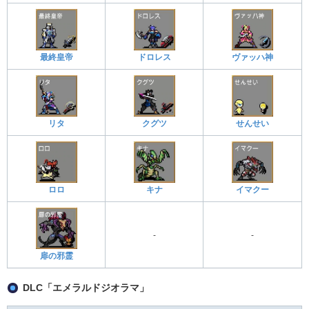
最終皇帝
ドロレス
ヴァッハ神
リタ
クグツ
せんせい
ロロ
キナ
イマクー
-
-
扉の邪霊
DLC「エメラルドジオラマ」