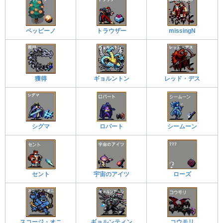
ペッピーノ
トラウザー
missingN
獲得
ギョルントン
レッド・デス
シグマ
ロバート
シームーン
セント
宇宙のアイツ
ローズ
スコージ・オニ
ギョルンティン
コウモリ