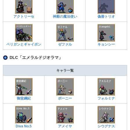
アクトリーセ
神殿の魔法使い
偽善トリオ
ベリガンとギャイボン
ゼファル
キョンシー
DLC「エメラルドジオラマ」
キャラ一覧
御堂綱紀
ボーニー
フォルミナ
Diva No.5
アメイヤ
シウグナス