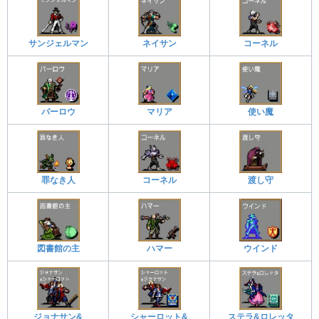
サンジェルマン
ネイサン
コーネル
バーロウ
マリア
使い魔
罪なき人
コーネル
渡し守
図書館の主
ハマー
ウインド
ジョナサン&
シャーロット&
ステラ&ロレッタ