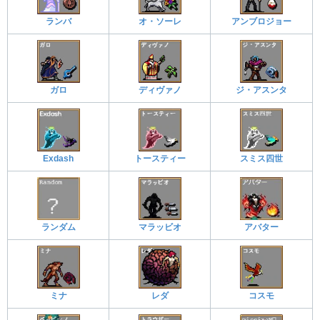
ランバ
オ・ソーレ
アンブロジョー
ガロ
ディヴァノ
ジ・アスンタ
Exdash
トースティー
スミス四世
ランダム
マラッビオ
アバター
ミナ
レダ
コスモ