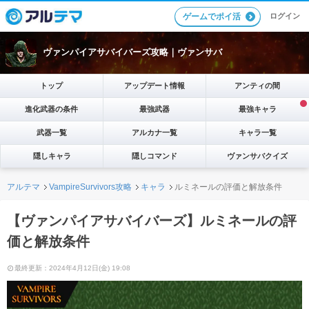
ログイン
ゲームでポイ活
ヴァンパイアサバイバーズ攻略｜ヴァンサバ
トップ
アップデート情報
アンティの間
進化武器の条件
最強武器
最強キャラ
武器一覧
アルカナ一覧
キャラ一覧
隠しキャラ
隠しコマンド
ヴァンサバクイズ
アルテマ
VampireSurvivors攻略
キャラ
ルミネールの評価と解放条件
【ヴァンパイアサバイバーズ】ルミネールの評
価と解放条件
最終更新：2024年4月12日(金) 19:08