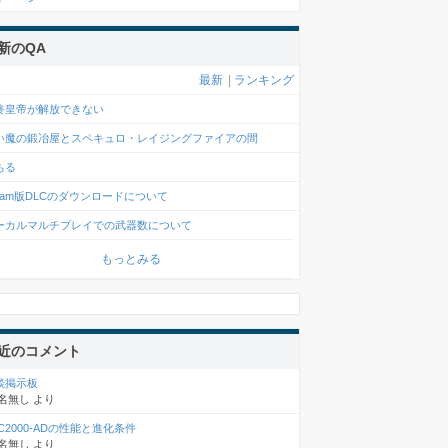
新のQA
最新
|
ランキング
終皇帝が解放できない
い魔の鍛冶屋とスペキュロ・レイジングファイアの間
ちる
team版DLCのダウンロードについて
ーカルマルチプレイでの武器数について
もっとみる
近のコメント
談掲示板
名無し
より
C2000-ADの性能と進化条件
名無し
より