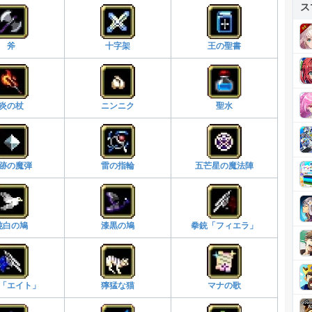
ス
斧
十字架
王の聖書
炎の杖
ニンニク
聖水
跡の魔弾
雷の指輪
五芒星の魔法陣
純白の鳩
漆黒の鳩
拳銃「フィエラ」
「エイト」
獰猛な猫
マナの歌