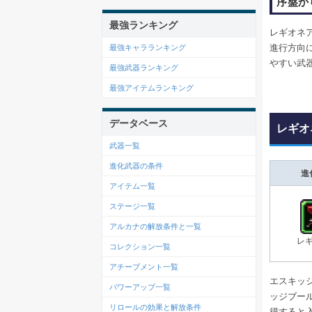
序盤か
最強ランキング
レギオネ
進行方向
最強キャラランキング
やすい武
最強武器ランキング
最強アイテムランキング
データベース
レギオ
武器一覧
進化武器の条件
進
アイテム一覧
ステージ一覧
アルカナの解放条件と一覧
レ
コレクション一覧
アチーブメント一覧
エスキッ
パワーアップ一覧
ッジブー
リロールの効果と解放条件
得すると