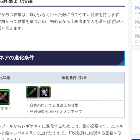
ら終盤まで活躍
雑
に
アが放つ攻撃は、癖が少なく狙った敵に当てやすい特徴を持ちます。
に向かって攻撃を放つため、初心者から上級者まで人を選らばず扱い
雑
に
器と言えます。
雑
に
ネアの進化条件
化武器
進化条件 / 効果
・自身の向いてる直線上を攻撃
ギオネア
・発射弾数を増やすと火力アップ
ジブールからレギオネアに進化するためには、鎧が必要です。エスキ
ルと鎧をレベルを8まで上げたうえで、10分以降に出現する宝箱を取
入手できます。