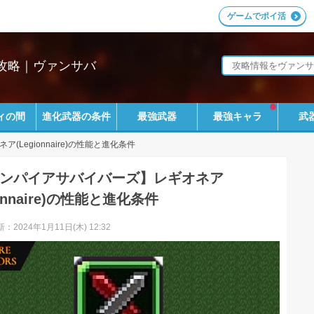
ゲームでポイ活
攻略｜ヴァンサバ
ィの間
進化武器の条件
最強武器
最強キャラ
武
ア(Legionnaire)の性能と進化条件
ンパイアサバイバーズ】レギオネア
ionnaire)の性能と進化条件
：2024年1月11日(木) 12:32