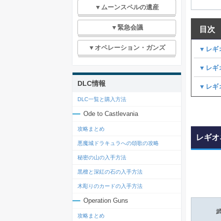
▼ムーンスペルの遺産
▼緊急会議
目次
▼オペレーション・ガンズ
▼レギ
▼レギ
DLC情報
▼レギ
DLC一覧と購入方法
Ode to Castlevania
攻略まとめ
レギオ
悪魔城ドラキュラへの頌歌の攻略
秘密の山の入手方法
黒檀と深紅の石の入手方法
木彫りのカードの入手方法
Operation Guns
攻略まとめ