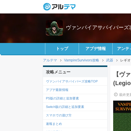
ヴァンパイアサバイバーズ
トップ
アプデ情報
アンテ
アルテマ
VampireSurvivors攻略
武器
レギオネ
攻略メニュー
【ヴァ
ヴァンパイアサバイバーズ攻略TOP
(Leg
アプデ最新情報
最終更新
PS版の詳細と追加要素
Switch版の詳細と追加要素
スマホでの遊び方
速報まとめ