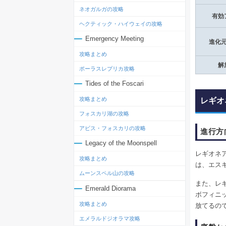
ネオガルガの攻略
有効
ヘクティック・ハイウェイの攻略
Emergency Meeting
進化
攻略まとめ
解
ポーラスレプリカ攻略
Tides of the Foscari
攻略まとめ
レギオ
フォスカリ湖の攻略
アビス・フォスカリの攻略
進行方
Legacy of the Moonspell
レギオネ
攻略まとめ
は、エス
ムーンスペル山の攻略
また、レ
Emerald Diorama
ボフィニ
攻略まとめ
放てるの
エメラルドジオラマ攻略