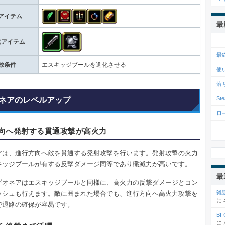
アイテム
最
元アイテム
最
放条件
エスキッジブールを進化させる
使
落
S
ネアのレベルアップ
ロ
向へ発射する貫通攻撃が高火力
アは、進行方向へ敵を貫通する発射攻撃を行います。発射攻撃の火力
キッジブールが有する反撃ダメージ同等であり殲滅力が高いです。
最
ギオネアはエスキッジブールと同様に、高火力の反撃ダメージとコン
雑
ッシュも行えます。敵に囲まれた場合でも、進行方向へ高火力攻撃を
に
で退路の確保が容易です。
BF
に