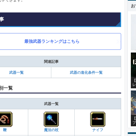
お
事
最強武器ランキングはこちら
関連記事
武器一覧
武器の進化条件一覧
【
レ
別一覧
武器一覧
【
プ
鞭
魔法の杖
ナイフ