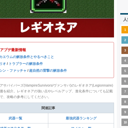
人
.15アプデ最新情報
カエウムの解放条件とやるべきこと
リオ
/
トラブラーの解放条件
シン・ファッチャ
/
超自然の雷撃の解放条件
バイバーズ(VampireSurvivors/ヴァンサバ)のレギオネア(Legionnaire)
価を紹介。レギオネアの強い点やレベルアップ、進化条件についても記載
で、攻略の参考にしてください。
関連記事
武器一覧
最強武器ランキング