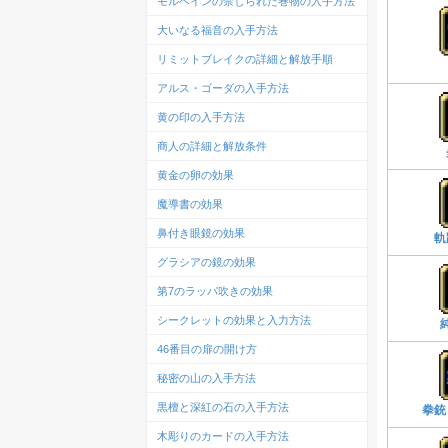
モルベインの禁じられた巻物の入手方法
大いなる福音の入手方法
リミットブレイクの詳細と解放手順
アルス・ゴーダの入手方法
黄の印の入手方法
商人の詳細と解放条件
黄金の卵の効果
魔導書の効果
鼻付き眼鏡の効果
軌
グラシアの鏡の効果
第7のラッパ吹きの効果
シークレットの効果と入力方法
46番目の扉の開け方
秘密の山の入手方法
黒檀と深紅の石の入手方法
拳銃
木彫りのカードの入手方法