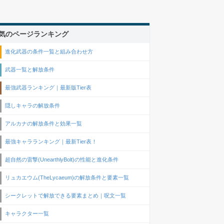
気のページランキング
進化武器の条件一覧と組み合わせ方
武器一覧と解放条件
最強武器ランキング｜最新版Tier表
隠しキャラの解放条件
アルカナの解放条件と効果一覧
最強キャラランキング｜最新Tier表！
超自然の雷撃(UnearthlyBolt)の性能と進化条件
リュカエウム(TheLycaeum)の解放条件と要素一覧
シークレットで解放できる要素まとめ｜呪文一覧
キャラクター一覧