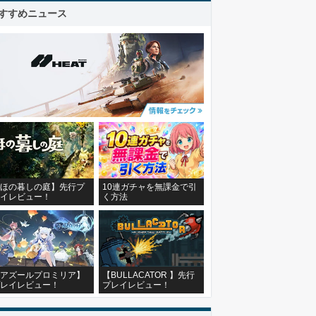
すすめニュース
ほの暮しの庭】先行プ
10連ガチャを無課金で引
イレビュー！
く方法
アズールプロミリア】
【BULLACATOR 】先行
レイレビュー！
プレイレビュー！