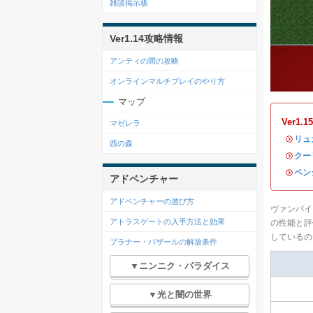
雑談掲示板
Ver1.14攻略情報
アンティの間の攻略
オンラインマルチプレイのやり方
マップ
Ver1
マゼレラ
・
リュ
西の森
・
クー
・
ペン
アドベンチャー
アドベンチャーの遊び方
ヴァンパイアサ
アトラスゲートの入手方法と効果
の性能と評
しているの
プラナー・バザールの解放条件
▼ニンニク・パラダイス
▼光と闇の世界