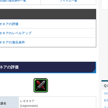
武器の進化条件一覧
アイテム一覧
オネアの評価
オネアのレベルアップ
オネアの進化条件
ネアの評価
Q
Q&
新
レギオネア
武器名
(Legionnaire)
マ