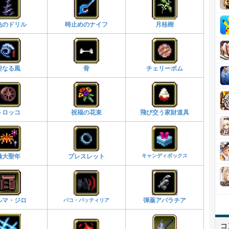
色のドリル
時止めのナイフ
月桂樹
聖なる風
骨
チェリーボム
トロッコ
祝福の花束
飛び交う家財道具
キャンディボックス
極大聖年
ブレスレット
ルマ・ジロ
パコ・バッティリア
弾薬アパラチア
コ