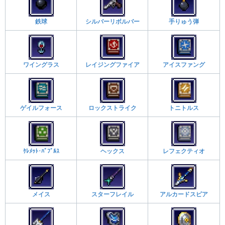
鉄球
シルバーリボルバー
手りゅう弾
ワイングラス
レイジングファイア
アイスファング
ゲイルフォース
ロックストライク
トニトルス
ｹﾚﾒｯﾄ･ﾊﾞﾌﾞﾙｽ
ヘックス
レフェクティオ
メイス
スターフレイル
アルカードスピア