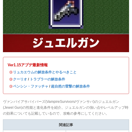
Ver1.15アプデ最新情報
・
リュカエウムの解放条件とやるべきこと
・
クーリオ
/
トラブラーの解放条件
・
ペンシン・ファッチャ
/
超自然の雷撃の解放条件
ヴァンパイアサバイバーズ(VampireSurvivors/ヴァンサバ)のジュエルガン
(Jewel Gun)の性能と進化条件を紹介。ジュエルガンの強い点やレベルアップ時
の効果についても記載しているので、攻略の参考にしてください。
関連記事