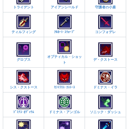
トライデント
アイアンシールド
守護者の小盾
ティルフィング
ｱﾙｶｰﾄ･ｽｳｫｰﾌﾞ
コンフォデレ
オプティカル・ショッ
グロブス
デ・クストース
ト
シス・クストース
ｾﾝﾄﾗﾘｽ･ｸｽﾄｰｽ
ドミナス・イラ
ﾄﾞﾐﾅｽ･ｵﾃﾞｨｳﾑ
ドミナス・アンゴル
ソニック・ダッシュ