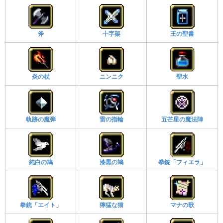
斧
十字架
王の聖書
炎の杖
ニンニク
聖水
軌跡の魔弾
雷の指輪
五芒星の魔法陣
純白の鳩
漆黒の鳩
拳銃「フィエラ」
拳銃「エイト」
獰猛な猫
マナの歌