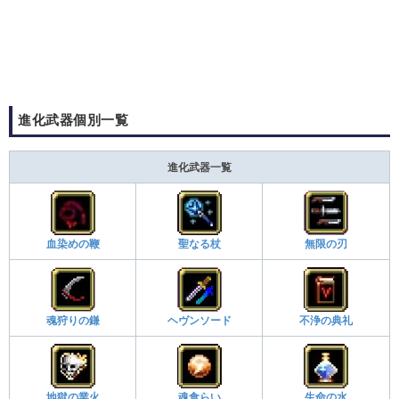
進化武器個別一覧
進化武器一覧
血染めの鞭
聖なる杖
無限の刃
魂狩りの鎌
ヘヴンソード
不浄の典礼
地獄の業火
魂食らい
生命の水