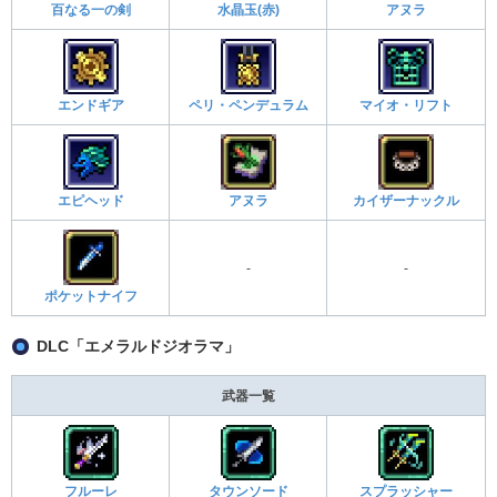
百なる一の剣
水晶玉(赤)
アヌラ
エンドギア
ペリ・ペンデュラム
マイオ・リフト
エピヘッド
アヌラ
カイザーナックル
-
-
ポケットナイフ
DLC「エメラルドジオラマ」
武器一覧
フルーレ
タウンソード
スプラッシャー