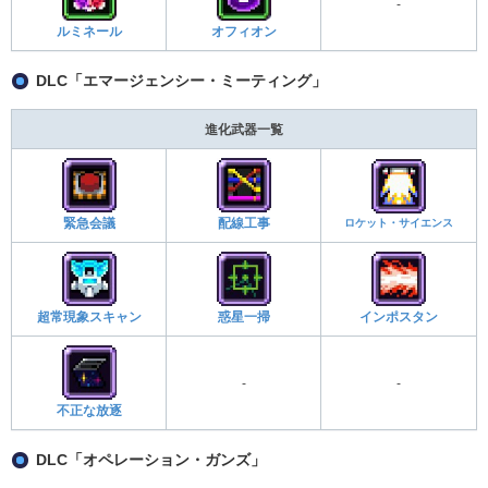
-
ルミネール
オフィオン
DLC「エマージェンシー・ミーティング」
進化武器一覧
緊急会議
配線工事
ロケット・サイエンス
超常現象スキャン
惑星一掃
インポスタン
-
-
不正な放逐
DLC「オペレーション・ガンズ」