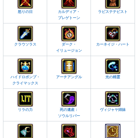
怒りの日
カルディア・
ラピステテピスト
プレゲトーン
クラウソラス
ダーク・
カーネイジ・ハート
イリュージョン
ハイドロポンプ・
アーチアングル
光の精霊
クライマックス
リラの力
死の遺産：
ヴィジャヤ姉妹
ソウルリバー