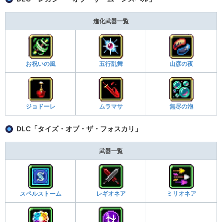
進化武器一覧
お祝いの風
五行乱舞
山彦の夜
ジョドーレ
ムラマサ
無尽の泡
DLC「タイズ・オブ・ザ・フォスカリ」
武器一覧
スペルストーム
レギオネア
ミリオネア