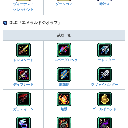
ヴィーナス・
ダークガマ
時計塔
クレッセント
DLC「エメラルドジオラマ」
武器一覧
ドレスソード
エスパーダロペラ
ロードスター
デイブレード
追撃剣
ツヴァイハンダー
ガラティーン
短勁
ゴールドハンド