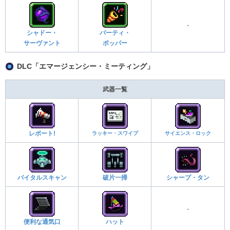
-
シャドー・
パーティ・
サーヴァント
ポッパー
DLC「エマージェンシー・ミーティング」
武器一覧
レポート!
ラッキー・スワイプ
サイエンス・ロック
バイタルスキャン
破片一掃
シャープ・タン
-
便利な通気口
ハット