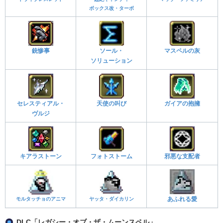
ボックス改・ターボ
銃惨事
ソール・
マスペルの灰
ソリューション
セレスティアル・
天使の叫び
ガイアの抱擁
ヴルジ
キアラストーン
フォトストーム
邪悪な支配者
モルタッチョのアニマ
ヤッタ・ダイカリン
あふれる愛
DLC「レガシー・オブ・ザ・ムーンスペル」