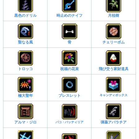
黒色のドリル
時止めのナイフ
月桂樹
聖なる風
骨
チェリーボム
トロッコ
祝福の花束
飛び交う家財道具
キャンディボックス
極大聖年
ブレスレット
アルマ・ジロ
パコ・バッティリア
弾薬アパラチア