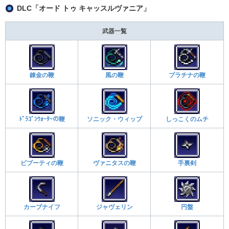
DLC「オード トゥ キャッスルヴァニア」
武器一覧
錬金の鞭
風の鞭
プラチナの鞭
ﾄﾞﾗｺﾞﾝｳｫｰﾀｰの鞭
ソニック・ウィップ
しっこくのムチ
ビブーティの鞭
ヴァニタスの鞭
手裏剣
カーブナイフ
ジャヴェリン
円盤