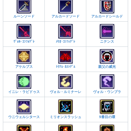
ルーンソード
アルカードソード
アルカードシールド
ｳﾞｫﾙ･ｺﾝﾌｫﾃﾞﾚ
ﾒﾘｵ･ｺﾝﾌｪﾃﾞﾚ
ニテンス
アケルブス
ﾄﾘﾅﾑ･ｶｽﾄﾃﾞﾑ
親父の威光
イニレ・ラピドゥス
ヴォル・ルミナーレ
ヴォル・ウンブラ
ウニウェルシタース
ミリオンスラッシュ
9番目の環