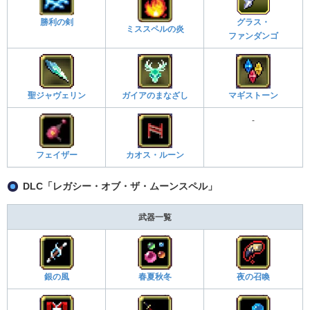
勝利の剣
グラス・
ミススペルの炎
ファンダンゴ
聖ジャヴェリン
ガイアのまなざし
マギストーン
-
フェイザー
カオス・ルーン
DLC「レガシー・オブ・ザ・ムーンスペル」
武器一覧
銀の風
春夏秋冬
夜の召喚