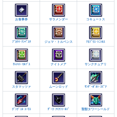
お食事券
サラメンダー
コキュートス
ﾌﾟﾈｳﾏ･ﾃﾝﾍﾟｽﾀ
ジェマ・トルペンス
ﾃﾈﾌﾞﾘｽ･ﾄﾆﾄﾙｽ
ｹﾚﾒｯﾄ･ﾓﾙﾌﾞｽ
ナイトメア
サンクチュアリ
スタマッツァ
ムーンロッド
ｻﾝﾀﾞｰﾎﾞﾙﾄ･ｽﾋﾟｱ
ｸﾞﾝｸﾞﾆﾙ･ｽｰﾘｽ
ﾀﾞｰｸ･ｱｲｱﾝｼｰﾙﾄﾞ
聖獣タワーシールド