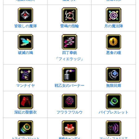
皆殺しの魔弾
雷鳴の指輪
月の魔法陣
破滅の鳩
四丁拳銃
悪食の瞳
「フィエラッジ」
マンナイヤ
戦乙女のバーナー
無限回廊
深紅の聖骸衣
フワラフワルウ
バイブレスレット
トライブレスレット
超絶キャンディ
マッゾ・ファミリア