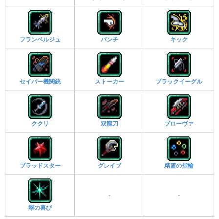
フランベルジュ
パンチ
キック
セイバー機関銃
ストーカー
ブラックイーグル
ククリ
双龍刀
ブローヴァ
ブラッドスター
グレイブ
精霊の指輪
-
-
翠の喜び