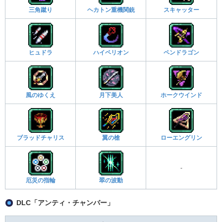
三角蹴り
ヘカトン重機関銃
スキャッター
ヒュドラ
ハイペリオン
ペンドラゴン
風のゆくえ
月下美人
ホークウインド
ブラッドチャリス
翼の槍
ローエングリン
-
厄災の指輪
翠の波動
DLC「アンティ・チャンバー」