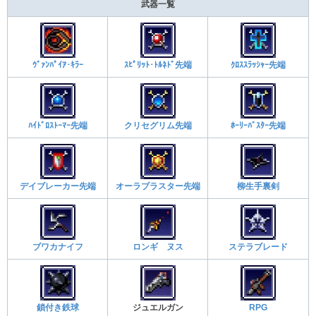
武器一覧
ｳﾞｧﾝﾊﾟｲｱ･ｷﾗｰ
ｽﾋﾟﾘｯﾄ･ﾄﾙﾈﾄﾞ先端
ｸﾛｽｽﾗｯｼｬｰ先端
ﾊｲﾄﾞﾛｽﾄｰﾏｰ先端
クリセグリム先端
ﾎｰﾘｰﾊﾞｽﾀｰ先端
デイブレーカー先端
オーラブラスター先端
柳生手裏剣
ブワカナイフ
ロンギ ヌス
ステラブレード
鎖付き鉄球
ジュエルガン
RPG