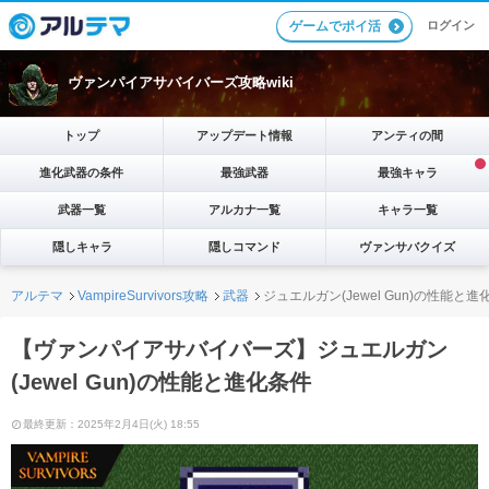
ログイン
ゲームでポイ活
ヴァンパイアサバイバーズ攻略wiki
トップ
アップデート情報
アンティの間
進化武器の条件
最強武器
最強キャラ
武器一覧
アルカナ一覧
キャラ一覧
隠しキャラ
隠しコマンド
ヴァンサバクイズ
アルテマ
VampireSurvivors攻略
武器
ジュエルガン(Jewel Gun)の性能と進
【ヴァンパイアサバイバーズ】ジュエルガン
(Jewel Gun)の性能と進化条件
最終更新：2025年2月4日(火) 18:55