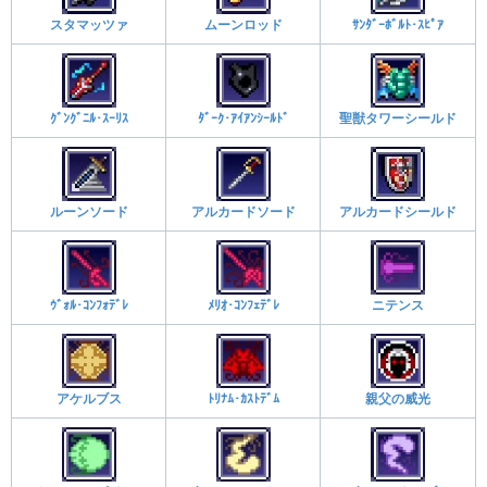
スタマッツァ
ムーンロッド
ｻﾝﾀﾞｰﾎﾞﾙﾄ･ｽﾋﾟｱ
ｸﾞﾝｸﾞﾆﾙ･ｽｰﾘｽ
ﾀﾞｰｸ･ｱｲｱﾝｼｰﾙﾄﾞ
聖獣タワーシールド
ルーンソード
アルカードソード
アルカードシールド
ｳﾞｫﾙ･ｺﾝﾌｫﾃﾞﾚ
ﾒﾘｵ･ｺﾝﾌｪﾃﾞﾚ
ニテンス
アケルブス
ﾄﾘﾅﾑ･ｶｽﾄﾃﾞﾑ
親父の威光