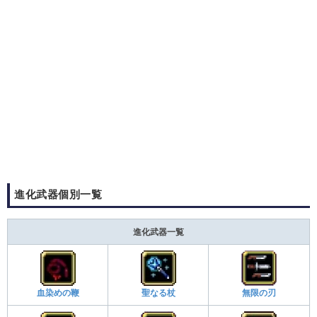
進化武器個別一覧
進化武器一覧
血染めの鞭
聖なる杖
無限の刃