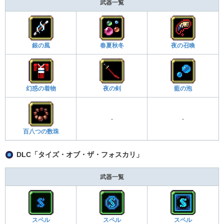
武器一覧
銀の風
春夏秋冬
夜の召喚
幻惑の着物
夜の剣
藍の泡
-
-
百八つの数珠
DLC「タイズ・オブ・ザ・フォスカリ」
武器一覧
スペル
スペル
スペル