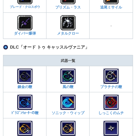
ブレード・クロスボウ
プリズム・ラス
追尾ミサイル
-
ダイバー爆弾
メタルクロー
DLC「オード トゥ キャッスルヴァニア」
武器一覧
錬金の鞭
風の鞭
プラチナの鞭
ﾄﾞﾗｺﾞﾝｳｫｰﾀｰの鞭
ソニック・ウィップ
しっこくのムチ