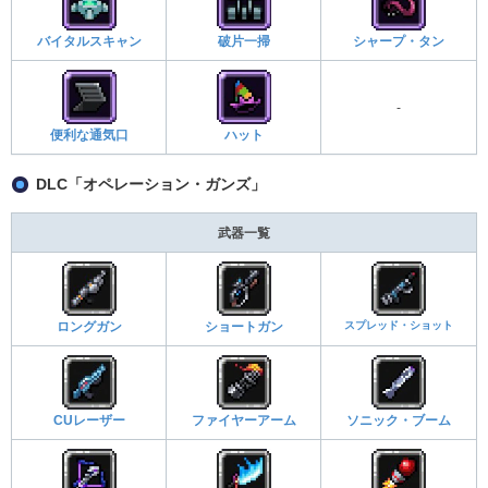
バイタルスキャン
破片一掃
シャープ・タン
-
便利な通気口
ハット
DLC「オペレーション・ガンズ」
武器一覧
スプレッド・ショット
ロングガン
ショートガン
CUレーザー
ファイヤーアーム
ソニック・ブーム