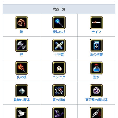
武器一覧
鞭
魔法の杖
ナイフ
斧
十字架
王の聖書
炎の杖
ニンニク
聖水
軌跡の魔弾
雷の指輪
五芒星の魔法陣