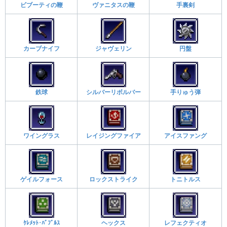
ビブーティの鞭
ヴァニタスの鞭
手裏剣
カーブナイフ
ジャヴェリン
円盤
鉄球
シルバーリボルバー
手りゅう弾
ワイングラス
レイジングファイア
アイスファング
ゲイルフォース
ロックストライク
トニトルス
ｹﾚﾒｯﾄ･ﾊﾞﾌﾞﾙｽ
ヘックス
レフェクティオ