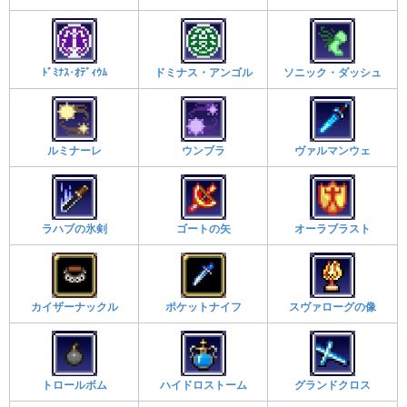
ﾄﾞﾐﾅｽ･ｵﾃﾞｨｳﾑ
ドミナス・アンゴル
ソニック・ダッシュ
ルミナーレ
ウンブラ
ヴァルマンウェ
ラハブの氷剣
ゴートの矢
オーラブラスト
カイザーナックル
ポケットナイフ
スヴァローグの像
トロールボム
ハイドロストーム
グランドクロス