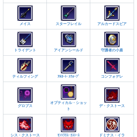
メイス
スターフレイル
アルカードスピア
トライデント
アイアンシールド
守護者の小盾
ティルフィング
ｱﾙｶｰﾄ･ｽｳｫｰﾌﾞ
コンフォデレ
オプティカル・ショッ
グロブス
デ・クストース
ト
シス・クストース
ｾﾝﾄﾗﾘｽ･ｸｽﾄｰｽ
ドミナス・イラ