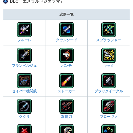
DLC「エメラルドジオラマ」
武器一覧
フルーレ
タウンソード
スプラッシャー
フランベルジュ
パンチ
キック
セイバー機関銃
ストーカー
ブラックイーグル
ククリ
双龍刀
ブローヴァ