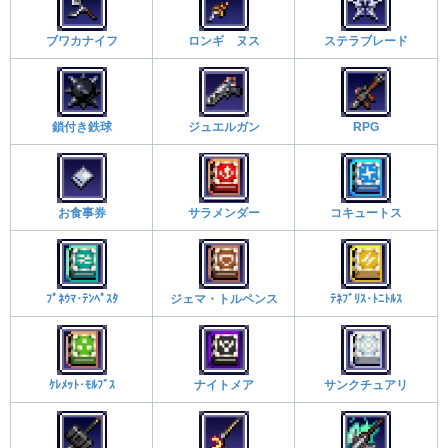
ブワカナイフ
ロンギ ヌス
ステラブレード
鎖付き鉄球
ジュエルガン
RPG
お食事券
サラメンダー
コキュートス
ﾌﾟﾈｳﾏ･ﾃﾝﾍﾟｽﾀ
ジェマ・トルペンス
ﾃﾈﾌﾞﾘｽ･ﾄﾆﾄﾙｽ
ｹﾚﾒｯﾄ･ﾓﾙﾌﾞｽ
ナイトメア
サンクチュアリ