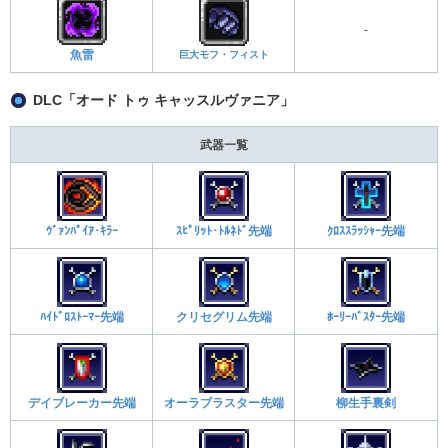
-
魚雷
巨大モフ・フィスト
DLC「オード トゥ キャッスルヴァニア」
武器一覧
ｳﾞｧﾝﾊﾟｲｱ･ｷﾗｰ
ｽﾋﾟﾘｯﾄ･ﾄﾙﾈﾄﾞ先端
ｸﾛｽｽﾗｯｼｬｰ先端
ﾊｲﾄﾞﾛｽﾄｰﾏｰ先端
クリセグリム先端
ﾎｰﾘｰﾊﾞｽﾀｰ先端
デイブレーカー先端
オーラブラスター先端
柳生手裏剣