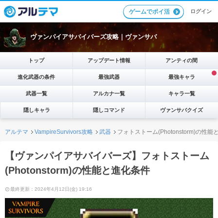
ログイン
ゲームでポイ活
ヴァンパイアサバイバーズ攻略｜ヴァンサバ
トップ
アップデート情報
アンティの間
進化武器の条件
最強武器
最強キャラ
武器一覧
アルカナ一覧
キャラ一覧
隠しキャラ
隠しコマンド
ヴァンサバクイズ
アルテマ
VampireSurvivors攻略
武器
フォトストーム(Photonstorm)の性
【ヴァンパイアサバイバーズ】フォトストーム
(Photonstorm)の性能と進化条件
最終更新：2024年4月12日(金) 19:16