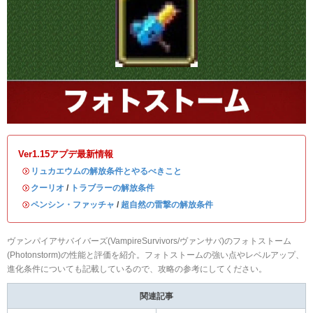
Ver1.15アプデ最新情報
・
リュカエウムの解放条件とやるべきこと
・
クーリオ
/
トラブラーの解放条件
・
ペンシン・ファッチャ
/
超自然の雷撃の解放条件
ヴァンパイアサバイバーズ(VampireSurvivors/ヴァンサバ)のフォトストーム
(Photonstorm)の性能と評価を紹介。フォトストームの強い点やレベルアップ、
進化条件についても記載しているので、攻略の参考にしてください。
関連記事