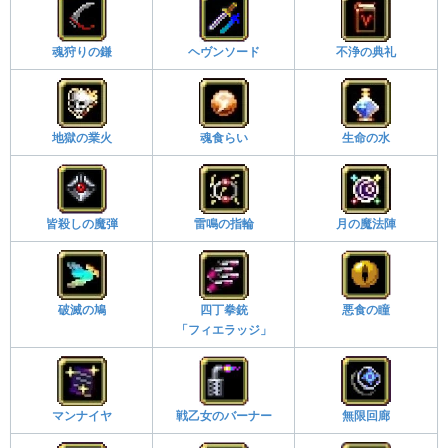
魂狩りの鎌
ヘヴンソード
不浄の典礼
地獄の業火
魂食らい
生命の水
皆殺しの魔弾
雷鳴の指輪
月の魔法陣
破滅の鳩
四丁拳銃
悪食の瞳
「フィエラッジ」
マンナイヤ
戦乙女のバーナー
無限回廊