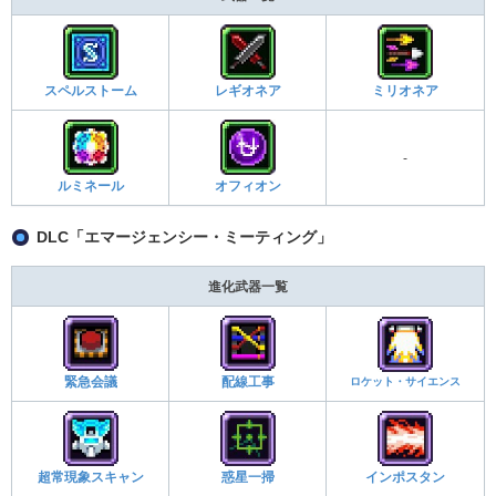
スペルストーム
レギオネア
ミリオネア
-
ルミネール
オフィオン
DLC「エマージェンシー・ミーティング」
進化武器一覧
緊急会議
配線工事
ロケット・サイエンス
超常現象スキャン
惑星一掃
インポスタン