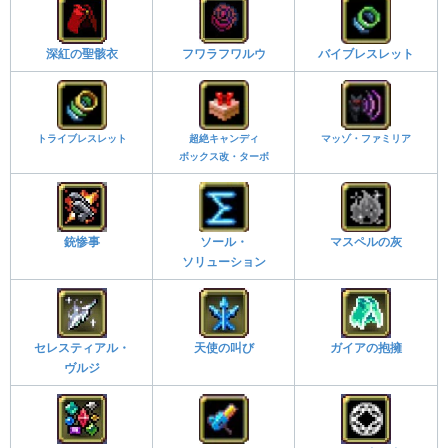
深紅の聖骸衣
フワラフワルウ
バイブレスレット
トライブレスレット
超絶キャンディ
マッゾ・ファミリア
ボックス改・ターボ
銃惨事
ソール・
マスペルの灰
ソリューション
セレスティアル・
天使の叫び
ガイアの抱擁
ヴルジ