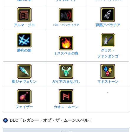
アルマ・ジロ
パコ・バッティリア
弾薬アパラチア
勝利の剣
グラス・
ミススペルの炎
ファンダンゴ
聖ジャヴェリン
ガイアのまなざし
マギストーン
-
フェイザー
カオス・ルーン
DLC「レガシー・オブ・ザ・ムーンスペル」