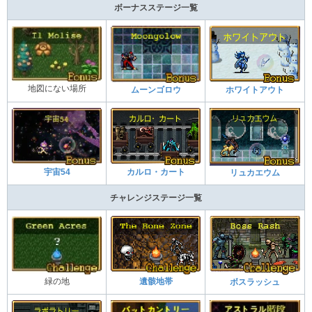
ボーナスステージ一覧
地図にない場所
ムーンゴロウ
ホワイトアウト
カルロ・カート
宇宙54
リュカエウム
チャレンジステージ一覧
緑の地
遺骸地帯
ボスラッシュ