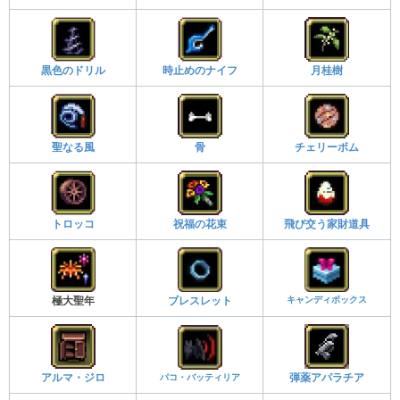
黒色のドリル
時止めのナイフ
月桂樹
聖なる風
骨
チェリーボム
トロッコ
祝福の花束
飛び交う家財道具
キャンディボックス
極大聖年
ブレスレット
アルマ・ジロ
パコ・バッティリア
弾薬アパラチア