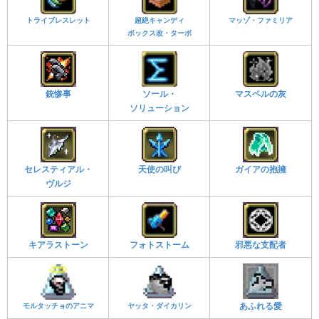
トライブレスレット
超絶キャンディ
マッゾ・ファミリア
ボックス改・ターボ
銃惨事
ソール・
マスペルの灰
ソリューション
セレスティアル・
天使の叫び
ガイアの抱擁
ヴルジ
キアラストーン
フォトストーム
邪悪な支配者
モルタッチョのアニマ
ヤッタ・ダイカリン
あふれる愛