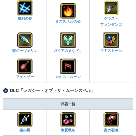
勝利の剣
グラス・
ミススペルの炎
ファンダンゴ
聖ジャヴェリン
ガイアのまなざし
マギストーン
-
フェイザー
カオス・ルーン
DLC「レガシー・オブ・ザ・ムーンスペル」
武器一覧
銀の風
春夏秋冬
夜の召喚