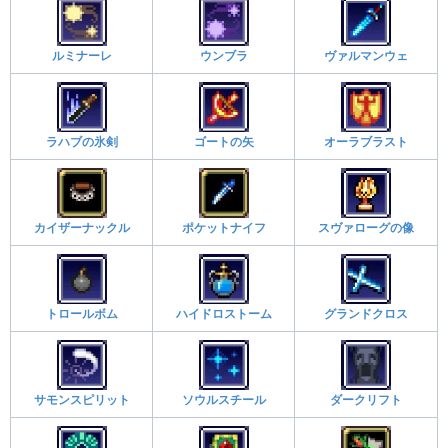
ルミナーレ
ウンブラ
ヴァルマンウェ
ラハブの氷剣
ゴートの矢
オーラブラスト
カイザーナックル
ポケットナイフ
スヴァローグの像
トロールボム
ハイドロストーム
グランドクロス
サモンスピリット
ソウルスチール
ダークリフト