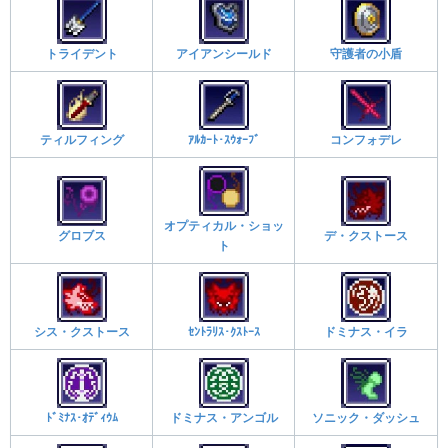
トライデント
アイアンシールド
守護者の小盾
ティルフィング
ｱﾙｶｰﾄ･ｽｳｫｰﾌﾞ
コンフォデレ
オプティカル・ショッ
グロブス
デ・クストース
ト
シス・クストース
ｾﾝﾄﾗﾘｽ･ｸｽﾄｰｽ
ドミナス・イラ
ﾄﾞﾐﾅｽ･ｵﾃﾞｨｳﾑ
ドミナス・アンゴル
ソニック・ダッシュ