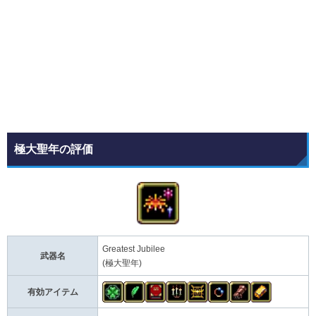
極大聖年の評価
Greatest Jubilee
武器名
(極大聖年)
有効アイテム