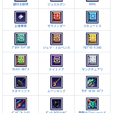
鎖付き鉄球
ジュエルガン
RPG
お食事券
サラメンダー
コキュートス
ﾌﾟﾈｳﾏ･ﾃﾝﾍﾟｽﾀ
ジェマ・トルペンス
ﾃﾈﾌﾞﾘｽ･ﾄﾆﾄﾙｽ
ｹﾚﾒｯﾄ･ﾓﾙﾌﾞｽ
ナイトメア
サンクチュアリ
スタマッツァ
ムーンロッド
ｻﾝﾀﾞｰﾎﾞﾙﾄ･ｽﾋﾟｱ
ｸﾞﾝｸﾞﾆﾙ･ｽｰﾘｽ
ﾀﾞｰｸ･ｱｲｱﾝｼｰﾙﾄﾞ
聖獣タワーシールド