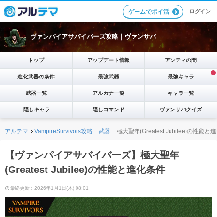
ログイン
ゲームでポイ活
ヴァンパイアサバイバーズ攻略｜ヴァンサバ
トップ
アップデート情報
アンティの間
進化武器の条件
最強武器
最強キャラ
武器一覧
アルカナ一覧
キャラ一覧
隠しキャラ
隠しコマンド
ヴァンサバクイズ
アルテマ
VampireSurvivors攻略
武器
極大聖年(Greatest Jubilee)の性能
【ヴァンパイアサバイバーズ】極大聖年
(Greatest Jubilee)の性能と進化条件
最終更新：2026年1月1日(木) 08:01