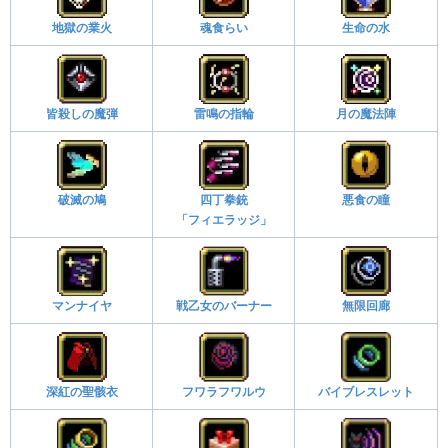
地獄の業火
魂食らい
生命の水
皆殺しの魔弾
雷鳴の指輪
月の魔法陣
破滅の鳩
四丁拳銃
悪食の瞳
「フィエラッジ」
マンナイヤ
戦乙女のバーナー
無限回廊
深紅の聖骸衣
フワラフワルウ
バイブレスレット