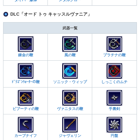
DLC「オード トゥ キャッスルヴァニア」
武器一覧
錬金の鞭
風の鞭
プラチナの鞭
ﾄﾞﾗｺﾞﾝｳｫｰﾀｰの鞭
ソニック・ウィップ
しっこくのムチ
ビブーティの鞭
ヴァニタスの鞭
手裏剣
カーブナイフ
ジャヴェリン
円盤