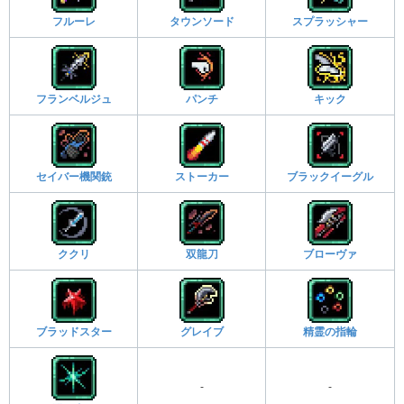
フルーレ
タウンソード
スプラッシャー
フランベルジュ
パンチ
キック
セイバー機関銃
ストーカー
ブラックイーグル
ククリ
双龍刀
ブローヴァ
ブラッドスター
グレイブ
精霊の指輪
-
-