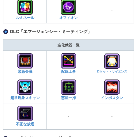
-
ルミネール
オフィオン
DLC「エマージェンシー・ミーティング」
進化武器一覧
緊急会議
配線工事
ロケット・サイエンス
超常現象スキャン
惑星一掃
インポスタン
-
-
不正な放逐