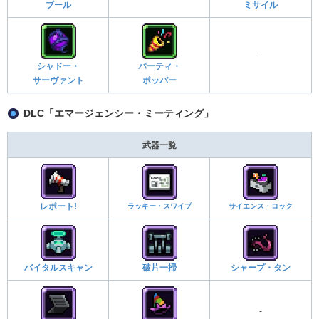
ブール
ミサイル
-
シャドー・
パーティ・
サーヴァント
ポッパー
DLC「エマージェンシー・ミーティング」
武器一覧
レポート!
ラッキー・スワイプ
サイエンス・ロック
バイタルスキャン
破片一掃
シャープ・タン
-