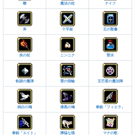
鞭
魔法の杖
ナイフ
斧
十字架
王の聖書
炎の杖
ニンニク
聖水
軌跡の魔弾
雷の指輪
五芒星の魔法陣
純白の鳩
漆黒の鳩
拳銃「フィエラ」
拳銃「エイト」
獰猛な猫
マナの歌