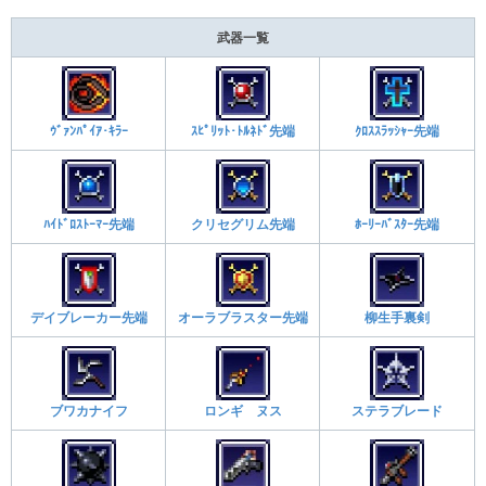
武器一覧
ｳﾞｧﾝﾊﾟｲｱ･ｷﾗｰ
ｽﾋﾟﾘｯﾄ･ﾄﾙﾈﾄﾞ先端
ｸﾛｽｽﾗｯｼｬｰ先端
ﾊｲﾄﾞﾛｽﾄｰﾏｰ先端
クリセグリム先端
ﾎｰﾘｰﾊﾞｽﾀｰ先端
デイブレーカー先端
オーラブラスター先端
柳生手裏剣
ブワカナイフ
ロンギ ヌス
ステラブレード