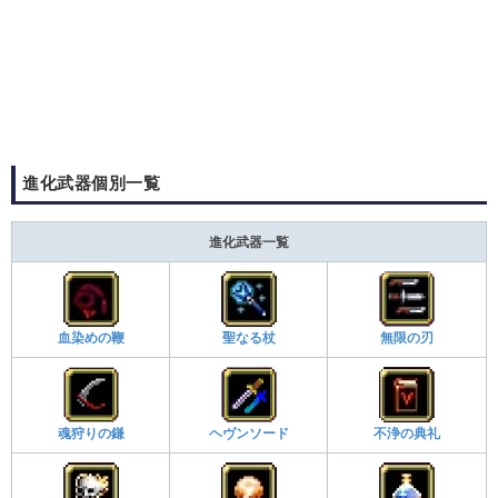
進化武器個別一覧
進化武器一覧
血染めの鞭
聖なる杖
無限の刃
魂狩りの鎌
ヘヴンソード
不浄の典礼