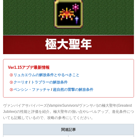
Ver1.15アプデ最新情報
・
リュカエウムの解放条件とやるべきこと
・
クーリオ
/
トラブラーの解放条件
・
ペンシン・ファッチャ
/
超自然の雷撃の解放条件
ヴァンパイアサバイバーズ(VampireSurvivors/ヴァンサバ)の極大聖年(Greatest
Jubilee)の性能と評価を紹介。極大聖年の強い点やレベルアップ、進化条件につ
いても記載しているので、攻略の参考にしてください。
関連記事