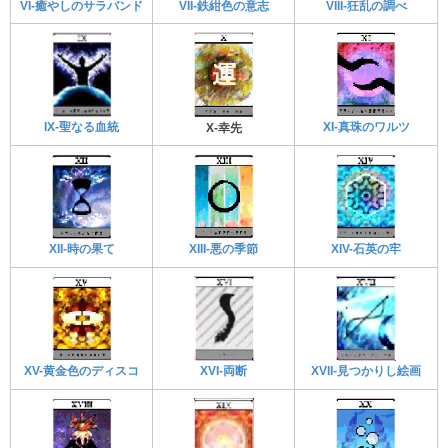
VIII-狂乱の調べ
VII-鉄紺色の意志
VI-癒やしのサラバンド
IX-聖なる血統
XI-真珠のワルツ
X-幸先
XIII-悪の季節
XII-時の果て
XIV-石英の牢
XVI-両断
XVII-見つかりし絵画
XV-黄金色のディスコ