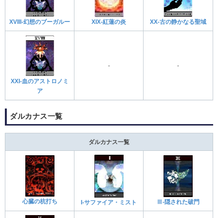
XX-古の静かなる聖域
XIX-紅蓮の炎
XVIII-幻想のブーガルー
-
-
XXI-血のアストロノミ
ア
ダルカナス一覧
ダルカナス一覧
心臓の杭打ち
Ⅲ-隠された破門
I-サファイア・ミスト