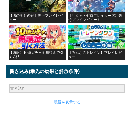
【ほの暮しの庭】先行プレイレビ
【リミットゼロブレイカーズ】先
ュー！
行プレイレビュー！
【速報】10連ガチャを無課金で引
【みんなのトレイン】プレイレビ
く方法
ュー！
書き込み
(幸先の効果と解放条件)
最新を表示する