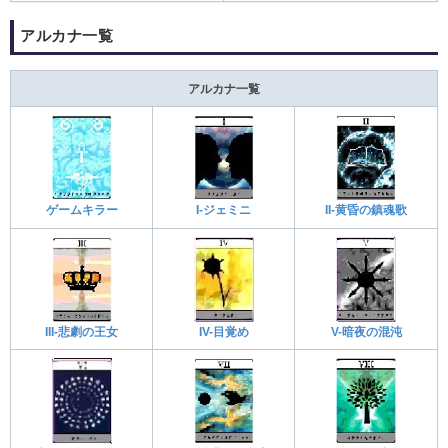
アルカナ一覧
アルカナ一覧
ゲームキラー
I-ジェミニ
II-黄昏の鎮魂歌
III-悲劇の王女
IV-目覚め
V-暗夜の混沌