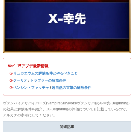
Ver1.15アプデ最新情報
・
リュカエウムの解放条件とやるべきこと
・
クーリオ
/
トラブラーの解放条件
・
ペンシン・ファッチャ
/
超自然の雷撃の解放条件
ヴァンパイアサバイバーズ(VampireSurvivors/ヴァンサバ)のX-幸先(Beginning)
の効果と解放条件を紹介。10-Beginningの評価についても記載しているので、
アルカナの参考にしてください。
関連記事