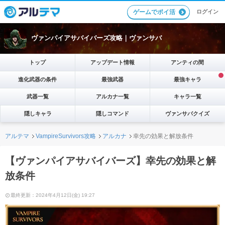
ログイン
ゲームでポイ活
ヴァンパイアサバイバーズ攻略｜ヴァンサバ
トップ
アップデート情報
アンティの間
進化武器の条件
最強武器
最強キャラ
武器一覧
アルカナ一覧
キャラ一覧
隠しキャラ
隠しコマンド
ヴァンサバクイズ
アルテマ
VampireSurvivors攻略
アルカナ
幸先の効果と解放条件
【ヴァンパイアサバイバーズ】幸先の効果と解
放条件
最終更新：2024年4月12日(金) 19:27