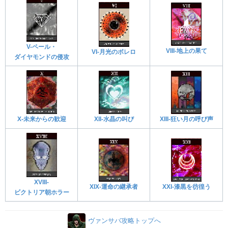
V-ペール・
VIII-地上の果て
VI-月光のボレロ
ダイヤモンドの侵攻
XIII-狂い月の呼び声
XII-水晶の叫び
X-未来からの歓迎
XVIII-
XIX-運命の継承者
XXI-漆黒を彷徨う
ビクトリア朝ホラー
ヴァンサバ攻略トップへ