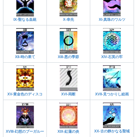
IX-聖なる血統
XI-真珠のワルツ
X-幸先
XIII-悪の季節
XII-時の果て
XIV-石英の牢
XVI-両断
XVII-見つかりし絵画
XV-黄金色のディスコ
XX-古の静かなる聖域
XIX-紅蓮の炎
XVIII-幻想のブーガルー