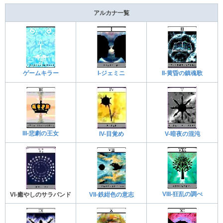
アルカナ一覧
ゲームキラー
I-ジェミニ
II-黄昏の鎮魂歌
III-悲劇の王女
IV-目覚め
V-暗夜の混沌
VIII-狂乱の調べ
VII-鉄紺色の意志
VI-癒やしのサラバンド