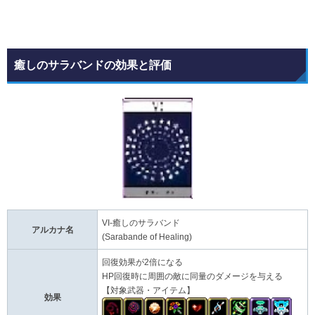
癒しのサラバンドの効果と評価
VI-癒しのサラバンド
アルカナ名
(Sarabande of Healing)
回復効果が2倍になる
HP回復時に周囲の敵に同量のダメージを与える
【対象武器・アイテム】
効果