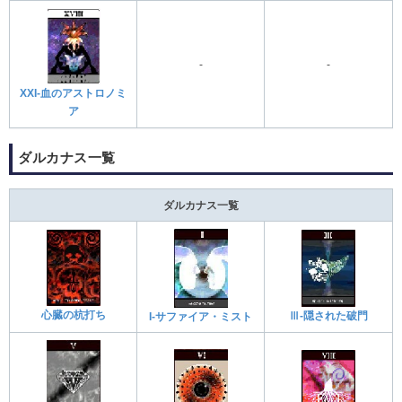
-
-
XXI-血のアストロノミ
ア
ダルカナス一覧
ダルカナス一覧
心臓の杭打ち
Ⅲ-隠された破門
I-サファイア・ミスト