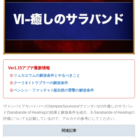
Ver1.15アプデ最新情報
・
リュカエウムの解放条件とやるべきこと
・
クーリオ
/
トラブラーの解放条件
・
ペンシン・ファッチャ
/
超自然の雷撃の解放条件
ヴァンパイアサバイバーズ(VampireSurvivors/ヴァンサバ)のVI-癒しのサラバン
ド(Sarabande of Healing)の効果と解放条件を紹介。6-Sarabande of Healingの
評価についても記載しているので、アルカナの参考にしてください。
関連記事