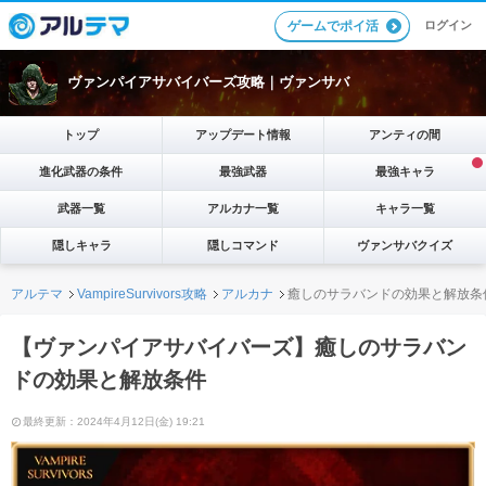
ログイン
ゲームでポイ活
ヴァンパイアサバイバーズ攻略｜ヴァンサバ
トップ
アップデート情報
アンティの間
進化武器の条件
最強武器
最強キャラ
武器一覧
アルカナ一覧
キャラ一覧
隠しキャラ
隠しコマンド
ヴァンサバクイズ
アルテマ
VampireSurvivors攻略
アルカナ
癒しのサラバンドの効果と解放条
【ヴァンパイアサバイバーズ】癒しのサラバン
ドの効果と解放条件
最終更新：2024年4月12日(金) 19:21