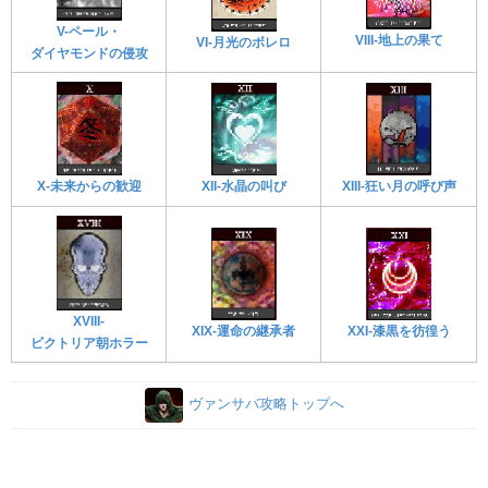
V-ペール・
VIII-地上の果て
VI-月光のボレロ
ダイヤモンドの侵攻
XIII-狂い月の呼び声
XII-水晶の叫び
X-未来からの歓迎
XVIII-
XIX-運命の継承者
XXI-漆黒を彷徨う
ビクトリア朝ホラー
ヴァンサバ攻略トップへ