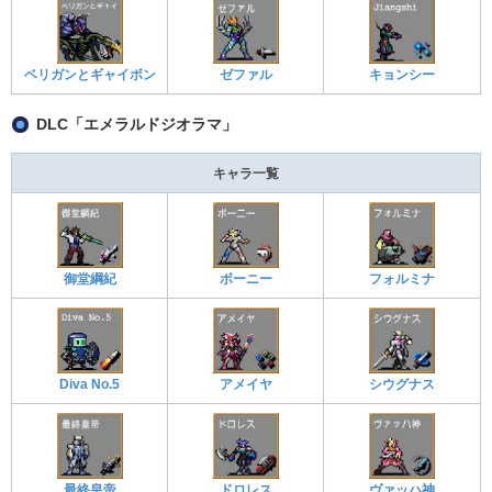
ベリガンとギャイボン
ゼファル
キョンシー
DLC「エメラルドジオラマ」
キャラ一覧
御堂綱紀
ボーニー
フォルミナ
Diva No.5
アメイヤ
シウグナス
最終皇帝
ドロレス
ヴァッハ神