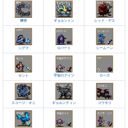
獲得
ギョルントン
レッド・デス
シグマ
ロバート
シームーン
セント
宇宙のアイツ
ローズ
スコージ・オニ
ギョルンティン
コウモリ