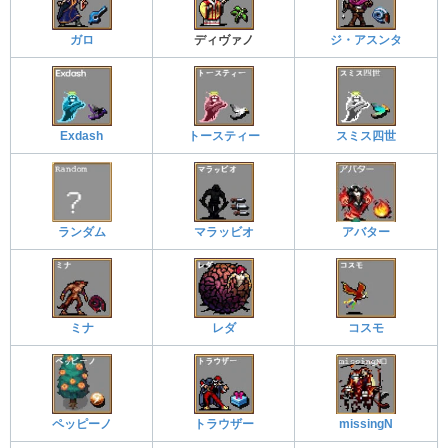
ガロ
ディヴァノ
ジ・アスンタ
Exdash
トースティー
スミス四世
ランダム
マラッビオ
アバター
ミナ
レダ
コスモ
ペッピーノ
トラウザー
missingN