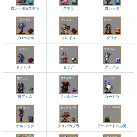
ロレッタ&ステラ
ステラ
ロレッタ
ブローネル
ソレイユ
ダリオ
ドミトリー
セリア
グラハム
ヨアヒム
ヴァルター
カーミラ
オルロック
チュパカブラ
アーマードのみ男