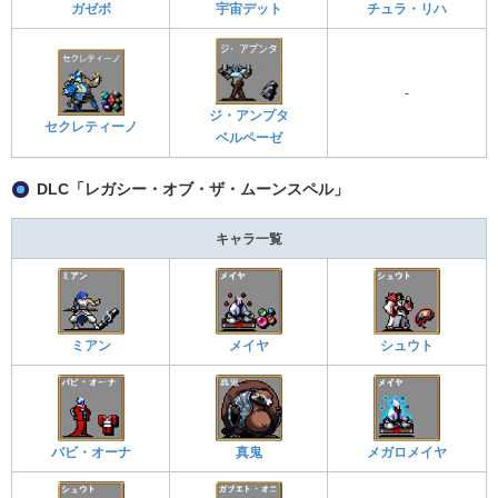
ガゼボ
宇宙デット
チュラ・リハ
-
ジ・アンプタ
セクレティーノ
ベルペーゼ
DLC「レガシー・オブ・ザ・ムーンスペル」
キャラ一覧
ミアン
メイヤ
シュウト
バビ・オーナ
真鬼
メガロメイヤ