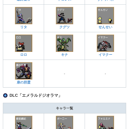
リタ
クグツ
せんせい
ロロ
キナ
イマクー
-
-
扉の邪霊
DLC「エメラルドジオラマ」
キャラ一覧