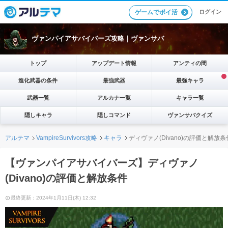
ログイン
ゲームでポイ活
ヴァンパイアサバイバーズ攻略｜ヴァンサバ
トップ
アップデート情報
アンティの間
進化武器の条件
最強武器
最強キャラ
武器一覧
アルカナ一覧
キャラ一覧
隠しキャラ
隠しコマンド
ヴァンサバクイズ
アルテマ
VampireSurvivors攻略
キャラ
ディヴァノ(Divano)の評価と解放条
【ヴァンパイアサバイバーズ】ディヴァノ
(Divano)の評価と解放条件
最終更新：2024年1月11日(木) 12:32