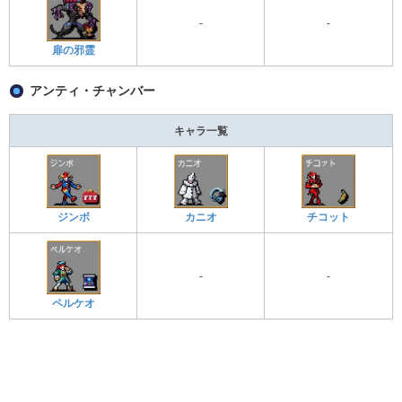
-
-
扉の邪霊
アンティ・チャンバー
キャラ一覧
ジンボ
カニオ
チコット
-
-
ペルケオ