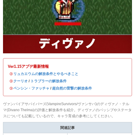
Ver1.15アプデ最新情報
・
リュカエウムの解放条件とやるべきこと
・
クーリオ
/
トラブラーの解放条件
・
ペンシン・ファッチャ
/
超自然の雷撃の解放条件
ヴァンパイアサバイバーズ(VampireSurvivors/ヴァンサバ)のディヴァノ・テル
マ(Divano Thelma)の評価と解放条件を紹介。ディヴァノのパッシブやステータ
スについても記載しているので、キャラ育成の参考にしてください。
関連記事