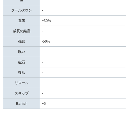
量
-
クールダウン
-
運気
+30%
成長の結晶
-
強欲
-50%
呪い
-
磁石
-
復活
-
リロール
-
スキップ
-
Banish
+6