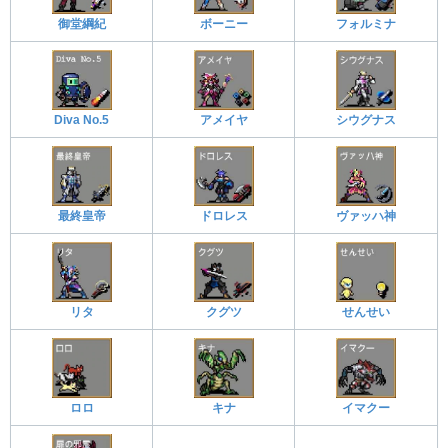
御堂綱紀
ボーニー
フォルミナ
Diva No.5
アメイヤ
シウグナス
最終皇帝
ドロレス
ヴァッハ神
リタ
クグツ
せんせい
ロロ
キナ
イマクー