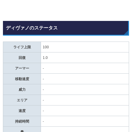
ディヴァノのステータス
ライフ上限
100
回復
1.0
アーマー
-
移動速度
-
威力
-
エリア
-
速度
-
持続時間
-