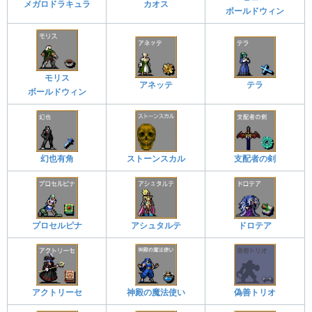
メガロドラキュラ
カオス
ボールドウィン
モリス
アネッテ
テラ
ボールドウィン
幻也有角
ストーンスカル
支配者の剣
プロセルピナ
アシュタルテ
ドロテア
アクトリーセ
神殿の魔法使い
偽善トリオ