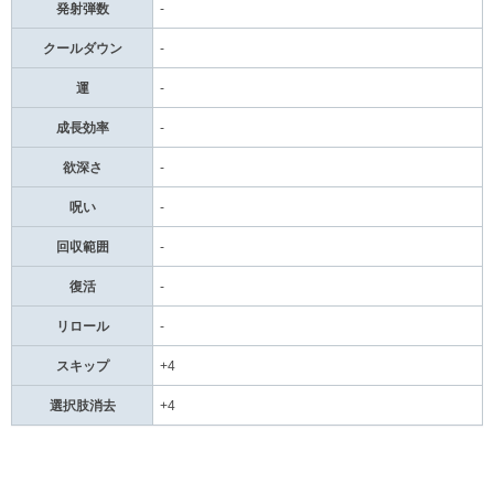
発射弾数
-
クールダウン
-
運
-
成長効率
-
欲深さ
-
呪い
-
回収範囲
-
復活
-
リロール
-
スキップ
+4
選択肢消去
+4