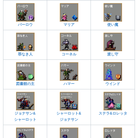
バーロウ
マリア
使い魔
罪なき人
コーネル
渡し守
図書館の主
ハマー
ウインド
ジョナサン&
シャーロット&
ステラ&ロレッタ
シャーロット
ジョナサン