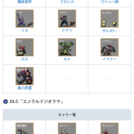
最終皇帝
ドロレス
ヴァッハ神
リタ
クグツ
せんせい
ロロ
キナ
イマクー
-
-
扉の邪霊
DLC「エメラルドジオラマ」
キャラ一覧