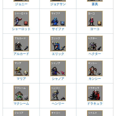
ジョニー
ジョナサン
蒼真
シャーロット
サイファ
ヨーコ
アルカード
エリック
ヘクター
マリア
シャノア
キンシー
マクシーム
ヘンリー
ドラキュラ