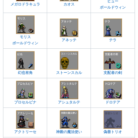
ヒュー
メガロドラキュラ
カオス
ボールドウィン
モリス
アネッテ
テラ
ボールドウィン
幻也有角
ストーンスカル
支配者の剣
プロセルピナ
アシュタルテ
ドロテア
アクトリーセ
神殿の魔法使い
偽善トリオ