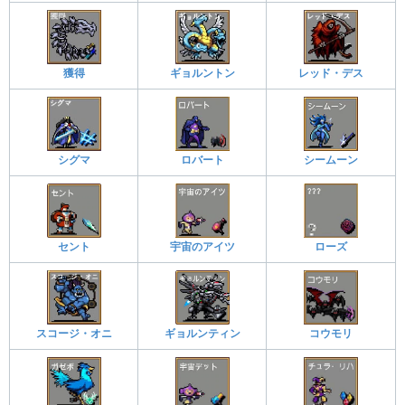
獲得
ギョルントン
レッド・デス
シグマ
ロバート
シームーン
セント
宇宙のアイツ
ローズ
スコージ・オニ
ギョルンティン
コウモリ