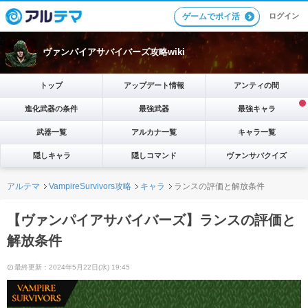
ログイン
ゲームでポイ活
ヴァンパイアサバイバーズ攻略wiki
トップ
アップデート情報
アンティの間
進化武器の条件
最強武器
最強キャラ
武器一覧
アルカナ一覧
キャラ一覧
隠しキャラ
隠しコマンド
ヴァンサバクイズ
アルテマ
VampireSurvivors攻略
キャラ
ランスの評価と解放条件
【ヴァンパイアサバイバーズ】ランスの評価と
解放条件
最終更新：2024年5月22日(水) 19:45