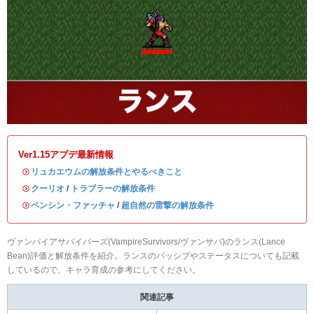
Ver1.15アプデ最新情報
・
リュカエウムの解放条件とやるべきこと
・
クーリオ
/
トラブラーの解放条件
・
ペンシン・ファッチャ
/
超自然の雷撃の解放条件
ヴァンパイアサバイバーズ(VampireSurvivors/ヴァンサバ)のランス(Lance
Bean)評価と解放条件を紹介。ランスのパッシブやステータスについても記載
しているので、キャラ育成の参考にしてください。
関連記事