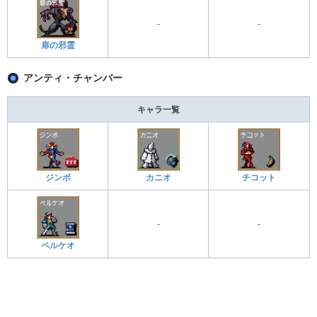
-
-
扉の邪霊
アンティ・チャンバー
キャラ一覧
ジンボ
カニオ
チコット
-
-
ペルケオ