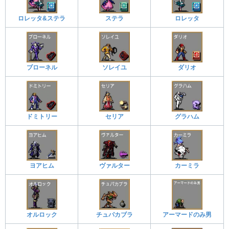
ロレッタ&ステラ
ステラ
ロレッタ
ブローネル
ソレイユ
ダリオ
ドミトリー
セリア
グラハム
ヨアヒム
ヴァルター
カーミラ
オルロック
チュパカブラ
アーマードのみ男