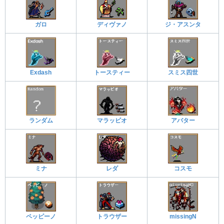
ガロ
ディヴァノ
ジ・アスンタ
Exdash
トースティー
スミス四世
ランダム
マラッビオ
アバター
ミナ
レダ
コスモ
ペッピーノ
トラウザー
missingN