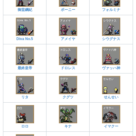
御堂綱紀
ボーニー
フォルミナ
Diva No.5
アメイヤ
シウグナス
最終皇帝
ドロレス
ヴァッハ神
リタ
クグツ
せんせい
ロロ
キナ
イマクー