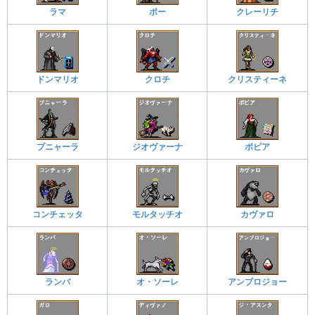
ラマ
ポー
クレーリチ
ドンマリオ
クロチ
クリスティーネ
プニャーラ
ジオヴァーナ
ポピア
コンチェッタ
モルタッチオ
カヴァロ
ランバ
オ・ソーレ
アンブロジョー