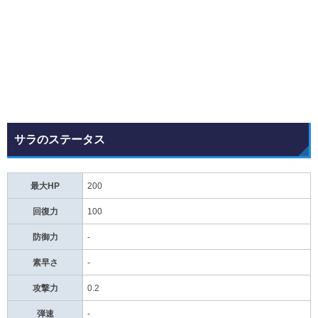
サラのステータス
最大HP
200
回復力
100
防御力
-
素早さ
-
攻撃力
0.2
弾速
-