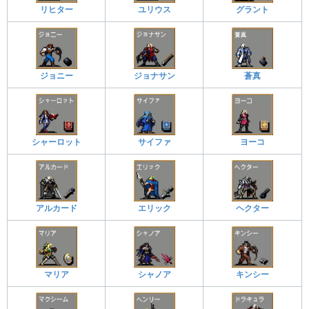
リヒター
ユリウス
グラント
ジョニー
ジョナサン
蒼真
シャーロット
サイファ
ヨーコ
アルカード
エリック
ヘクター
マリア
シャノア
キンシー