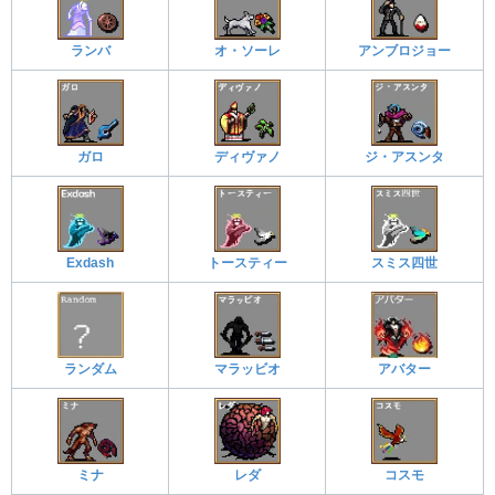
ランバ
オ・ソーレ
アンブロジョー
ガロ
ディヴァノ
ジ・アスンタ
Exdash
トースティー
スミス四世
ランダム
マラッビオ
アバター
ミナ
レダ
コスモ