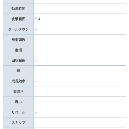
効果時間
-
攻撃範囲
0.4
クールダウン
-
発射弾数
-
復活
-
回収範囲
-
運
-
成長効率
-
欲深さ
-
呪い
-
リロール
-
スキップ
-