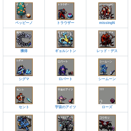
ペッピーノ
トラウザー
missingN
獲得
ギョルントン
レッド・デス
シグマ
ロバート
シームーン
セント
宇宙のアイツ
ローズ