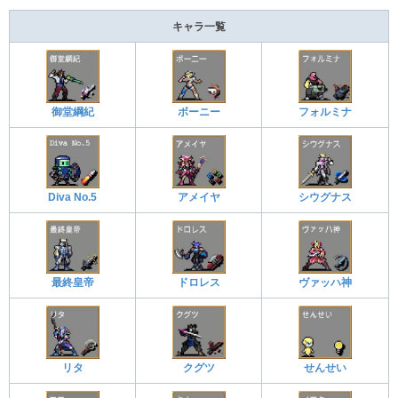
キャラ一覧
御堂綱紀
ボーニー
フォルミナ
Diva No.5
アメイヤ
シウグナス
最終皇帝
ドロレス
ヴァッハ神
リタ
クグツ
せんせい