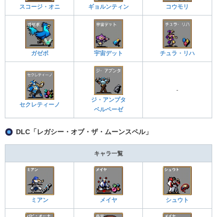
スコージ・オニ
ギョルンティン
コウモリ
ガゼボ
宇宙デット
チュラ・リハ
-
ジ・アンプタ
セクレティーノ
ベルペーゼ
DLC「レガシー・オブ・ザ・ムーンスペル」
キャラ一覧
ミアン
メイヤ
シュウト