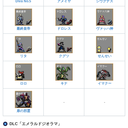
Diva No.5
アメイヤ
シウグナス
最終皇帝
ドロレス
ヴァッハ神
リタ
クグツ
せんせい
ロロ
キナ
イマクー
-
-
扉の邪霊
DLC「エメラルドジオラマ」