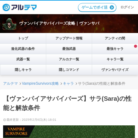
ログイン
ゲームでポイ活
ヴァンパイアサバイバーズ攻略｜ヴァンサバ
トップ
アップデート情報
アンティの間
進化武器の条件
最強武器
最強キャラ
武器一覧
アルカナ一覧
キャラ一覧
隠しキャラ
隠しコマンド
ヴァンサバクイズ
アルテマ
VampireSurvivors攻略
キャラ
サラ(Sara)の性能と解放条件
【ヴァンパイアサバイバーズ】サラ(Sara)の性
能と解放条件
最終更新：2025年2月6日(木) 18:01