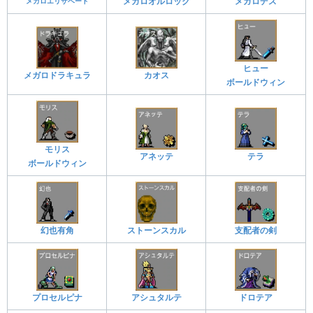
メガロエリザベート
メガロオルロック
メガロデス
ヒュー
メガロドラキュラ
カオス
ボールドウィン
モリス
アネッテ
テラ
ボールドウィン
幻也有角
ストーンスカル
支配者の剣
プロセルピナ
アシュタルテ
ドロテア