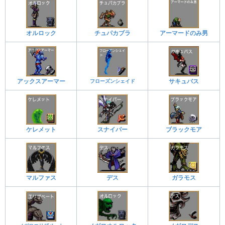
オルロック
チュパカブラ
アーマードのみ男
アックスアーマー
フローズンシェイド
サキュバス
ケレメット
スナイパー
ブラックモア
マルファス
デス
ガラモス