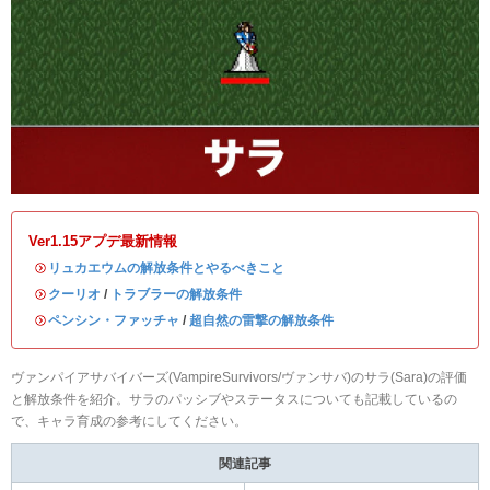
Ver1.15アプデ最新情報
・
リュカエウムの解放条件とやるべきこと
・
クーリオ
/
トラブラーの解放条件
・
ペンシン・ファッチャ
/
超自然の雷撃の解放条件
ヴァンパイアサバイバーズ(VampireSurvivors/ヴァンサバ)のサラ(Sara)の評価
と解放条件を紹介。サラのパッシブやステータスについても記載しているの
で、キャラ育成の参考にしてください。
関連記事