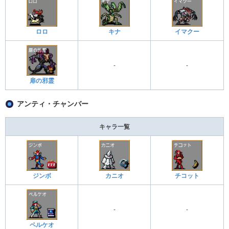
ロロ
キナ
イマクー
-
-
扉の邪霊
アンティ・チャンバー
キャラ一覧
ジンボ
カニオ
チコット
-
-
ペルケオ