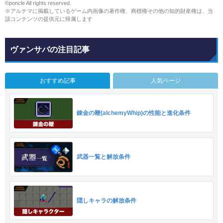
©poncle All rights reserved.
※アルテマに掲載しているゲーム内画像の著作権、商標権その他の知的財産権は、当
該コンテンツの提供元に帰属します
ヴァンサバの注目記事
おすすめ記事
人気ページ
錬金の鞭(alchemyWhip)の性能と進化条件
武器一覧と解放条件
隠しキャラの解放条件