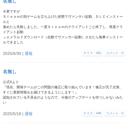
名無し
今更ですが
Ｓｔｅａｍの別ゲームを立ち上げた状態でヴァンサバ起動、ＤＬＣインストー
ルと
進めたら失敗しました。一度Ｓｔｅａｍのクライアントごと終了し、再度クラ
イアント起動
→エメラルドダウンロード（自動でヴァンサバ起動）させたら無事インストー
ルできました
2025/6/30 |
通報
ナイス：402
コメント：0
名無し
公式Xより
『現在、開発チームがこの問題の修正に取り組んでいます！修正が完了次第、
すぐに更新情報をお届けできるようにします！』
認知されている不具合のようなので、今後のアップデートを待つしかないみた
い
2025/5/18 |
通報
ナイス：448
コメント：0