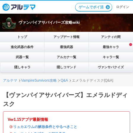
ログイン
ゲームでポイ活
ヴァンパイアサバイバーズ攻略wiki
トップ
アップデート情報
アンティの間
進化武器の条件
最強武器
最強キャラ
武器一覧
アルカナ一覧
キャラ一覧
隠しキャラ
隠しコマンド
ヴァンサバクイズ
アルテマ
VampireSurvivors攻略
Q&A
エメラルドディスク[Q&A]
【ヴァンパイアサバイバーズ】エメラルドディ
スク
Ver1.15アプデ最新情報
・
リュカエウムの解放条件とやるべきこと