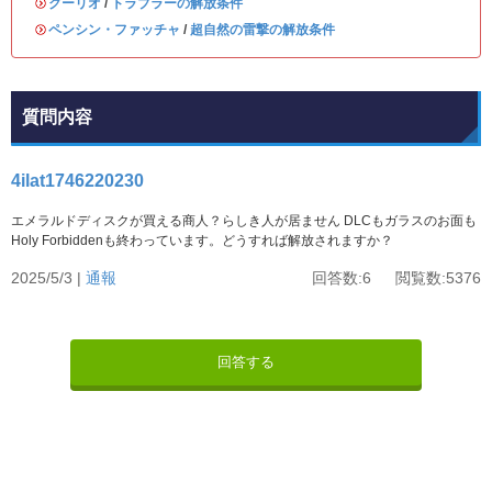
・
クーリオ
/
トラブラーの解放条件
・
ペンシン・ファッチャ
/
超自然の雷撃の解放条件
質問内容
4ilat1746220230
エメラルドディスクが買える商人？らしき人が居ません DLCもガラスのお面も
Holy Forbiddenも終わっています。どうすれば解放されますか？
2025/5/3 |
通報
回答数:6 閲覧数:5376
回答する