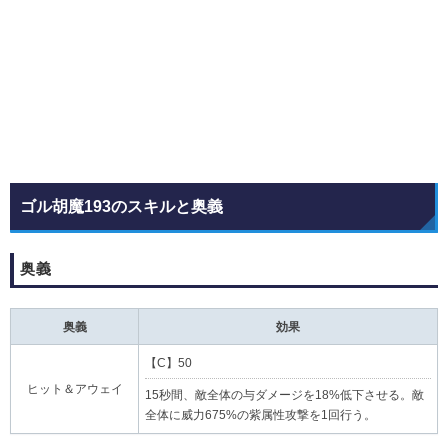
ゴル胡魔193のスキルと奥義
奥義
奥義
効果
【C】50
ヒット＆アウェイ
15秒間、敵全体の与ダメージを18%低下させる。敵
全体に威力675%の紫属性攻撃を1回行う。