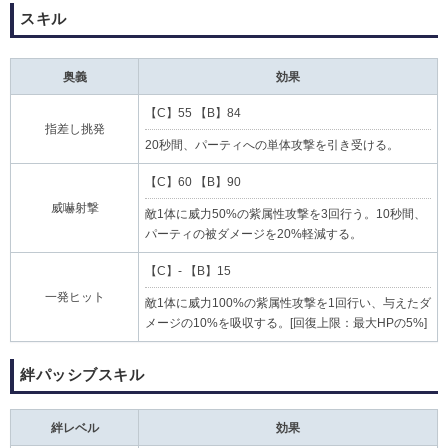
スキル
奥義
効果
【C】55 【B】84
指差し挑発
20秒間、パーティへの単体攻撃を引き受ける。
【C】60 【B】90
威嚇射撃
敵1体に威力50%の紫属性攻撃を3回行う。10秒間、
パーティの被ダメージを20%軽減する。
【C】- 【B】15
一発ヒット
敵1体に威力100%の紫属性攻撃を1回行い、与えたダ
メージの10%を吸収する。[回復上限：最大HPの5%]
絆パッシブスキル
絆レベル
効果