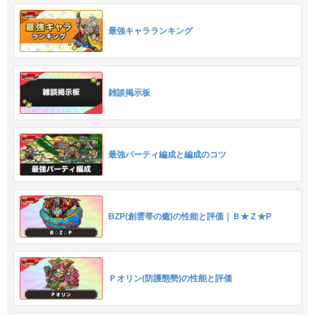
最強キャラランキング
雑談掲示板
最強パーティ編成と編成のコツ
BZP(創雲帯の癒)の性能と評価｜Ｂ★Ｚ★P
Ｐオリン(防護態勢)の性能と評価