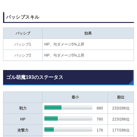
パッシブスキル
パッシブ
効果
パッシブ1
HP、与ダメージ5%上昇
パッシブ2
HP、与ダメージ5%上昇
ゴル胡魔193のステータス
最小
順位
戦力
880
233
/286位
HP
760
223
/286位
攻撃力
176
177
/286位