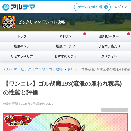
ログイン
ゲームでポイ活
ビックリマン ワンコレ攻略
トップ
Pオリン
聖幻ピーター
最強キャラ
最強パーティ
リセマラ当たり
リセマラやり方
おすすめガチャ
ダメチャレ
アルテマ
ビックリマンワンコレ攻略
キャラ
ゴル胡魔193(流浪の雇われ稼業
【ワンコレ】ゴル胡魔193(流浪の雇われ稼業)
の性能と評価
最終更新：2026年8月8日(土) 09:30
PR