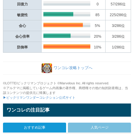
回復力
0
57
/286位
敏捷性
85
225
/286位
会心
5%
3
/286位
会心倍率
20%
3
/286位
防御率
10%
1
/286位
ワンコレ攻略トップへ
©LOTTE/ビックリマンプロジェクト ©Marvelous Inc. All rights reserved.
※アルテマに掲載しているゲーム内画像の著作権、商標権その他の知的財産権は、当
該コンテンツの提供元に帰属します
▶ビックリマンワンダーコレクション公式サイト
ワンコレの注目記事
おすすめ記事
人気ページ