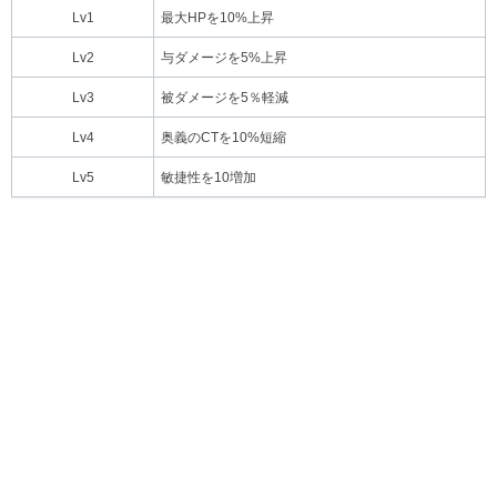
Lv1
最大HPを10%上昇
Lv2
与ダメージを5%上昇
Lv3
被ダメージを5％軽減
Lv4
奥義のCTを10%短縮
Lv5
敏捷性を10増加