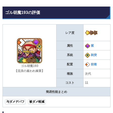
ゴル胡魔193の評価
レア度
属性
紫
系統
刺突
配置
前衛
ゴル胡魔193
【流浪の雇われ稼業】
種族
次代
コスト
11
簡易性能まとめ
与ダメデバフ
被ダメ軽減