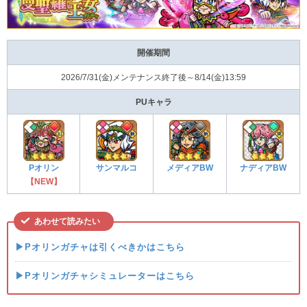
開催期間
2026/7/31(金)メンテナンス終了後～8/14(金)13:59
PUキャラ
Pオリン
サンマルコ
メディアBW
ナディアBW
【NEW】
あわせて読みたい
▶Pオリンガチャは引くべきかはこちら
▶Pオリンガチャシミュレーターはこちら