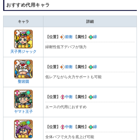
おすすめ代用キャラ
キャラ
詳細
【位置】
前衛
【属性】
緑
緑耐性低下デバフが強力
天子男ジャック
【位置】
前衛
【属性】
緑
低レアながら火力サポートも可能
聖岩固
【位置】
中衛
【属性】
緑
エースの代用におすすめ
ヤマト王子
【位置】
中衛
【属性】
緑
全体バフで火力を底上げ可能