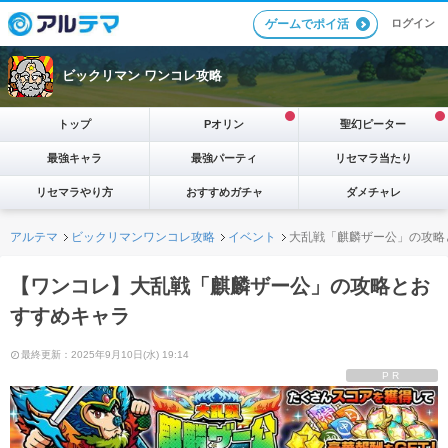
ログイン
ゲームでポイ活
ビックリマン ワンコレ攻略
トップ
Pオリン
聖幻ピーター
最強キャラ
最強パーティ
リセマラ当たり
リセマラやり方
おすすめガチャ
ダメチャレ
アルテマ
ビックリマンワンコレ攻略
イベント
大乱戦「麒麟ザー公」の攻略
【ワンコレ】大乱戦「麒麟ザー公」の攻略とお
すすめキャラ
最終更新：2025年9月10日(水) 19:14
PR