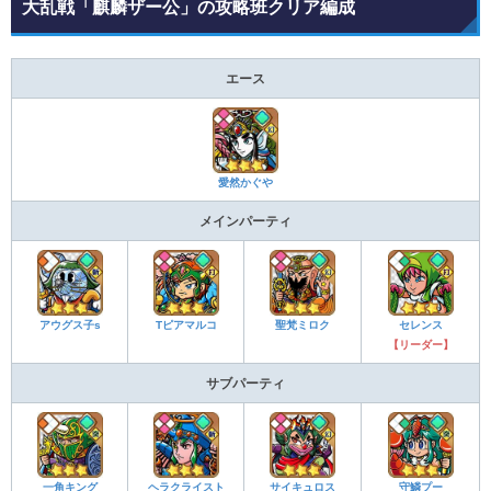
大乱戦「麒麟ザー公」の攻略班クリア編成
エース
愛然かぐや
メインパーティ
アウグス子s
Tピアマルコ
聖梵ミロク
セレンス
【リーダー】
サブパーティ
一角キング
ヘラクライスト
サイキュロス
守鱗プー