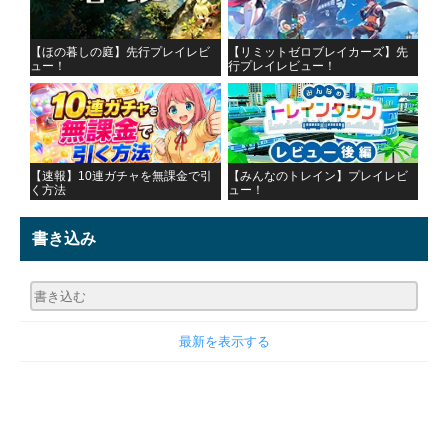
【ほの暮しの庭】先行プレイレビ
【リミットゼロブレイカーズ】先
ュー！
行プレイレビュー！
【速報】10連ガチャを無課金で引
【みんなのトレイン】プレイレビ
く方法
ュー！
書き込み
最新を表示する