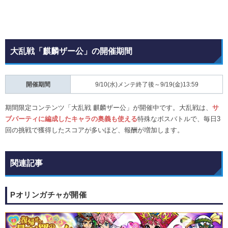
大乱戦「麒麟ザー公」の開催期間
開催期間
9/10(水)メンテ終了後～9/19(金)13:59
期間限定コンテンツ「大乱戦 麒麟ザー公」が開催中です。大乱戦は、
サ
ブパーティに編成したキャラの奥義も使える
特殊なボスバトルで、毎日3
回の挑戦で獲得したスコアが多いほど、報酬が増加します。
関連記事
Pオリンガチャが開催