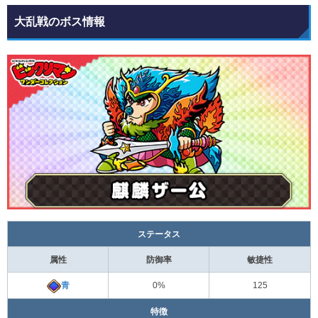
大乱戦のボス情報
ステータス
属性
防御率
敏捷性
青
0%
125
特徴