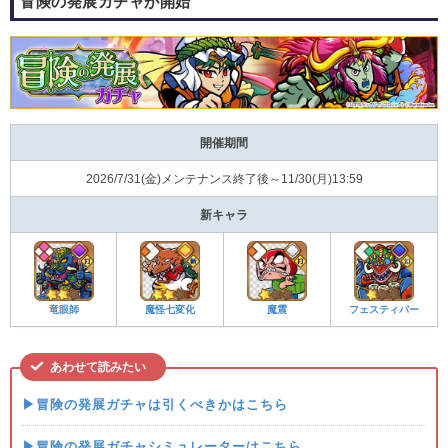
冒険の発展ガチャが開始
開催期間
2026/7/31(金)メンテナンス終了後～11/30(月)13:59
新キャラ
竜眼師
魔怪七変化
魔震
フェスティバー
あわせて読みたい
▶冒険の発展ガチャは引くべきかはこちら
▶冒険の発展ガチャシミュレーターはこちら