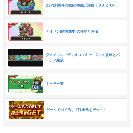
BZP(創雲帯の癒)の性能と評価｜Ｂ★Ｚ★P
Ｐオリン(防護態勢)の性能と評価
ダメチャレ「ディオコッキー・G」の攻略とパ
ーティ編成
キャラ一覧
ゲームでポイ活して課金代をゲット！