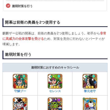
脆弱対策を行う
開幕は前衛の奥義を2つ使用する
麒麟ザー公戦の開幕は、前衛の奥義を2つ使用しましょう。初手から
非常
に高威力の全体攻撃を受ける
ため、対策を充分に行わないとパーティが
壊滅します。
脆弱対策を行う
脆弱対策におすすめのキャラ/シール
守鱗プー
セレンス
黎元老守