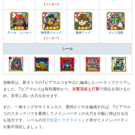
【リーダー】
ディオ・コッキー
神帝男ジャック
魯神フッド
ゴッド花咲
【リーダー】
シール
攻略班は、新キャラのTピアマルコを中心に編成したパーティでクリアし
ました。Tピアマルコは有利属性かつ、
攻撃系統も打撃
で弱点を突けるた
め、非常に高い火力を出せます。
また、一角キングやサイキュロス、愛然かぐやを編成すれば、Tピアマル
コのスタックバフを蓄積してメインパーティの火力を大幅に伸ばせる点
も強力です。シールの
理力安定ヘラクライスト
と併せてメインパーティ
を集中強化しましょう。