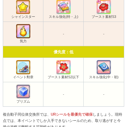
シャインスター
スキル強化(特・上)
ブースト素材S3
-
-
気力
優先度：低
イベント勲章
ブースト素材S2以下
スキル強化(中・初)
-
-
プリズム
複合動子同位体交換所では、
URシールを最優先で確保
しましょう。現時
点では、本イベントでしか入手できないシールのため、取り逃がすと今
後の攻略で難航する可能性があります。