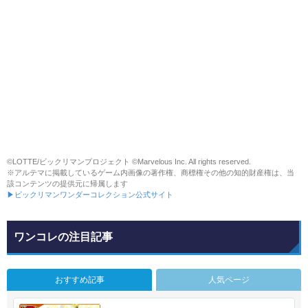
©LOTTE/ビックリマンプロジェクト ©Marvelous Inc. All rights reserved.
※アルテマに掲載しているゲーム内画像の著作権、商標権その他の知的財産権は、当
該コンテンツの提供元に帰属します
▶ビックリマンワンダーコレクション公式サイト
ワンコレの注目記事
おすすめ記事
人気ページ