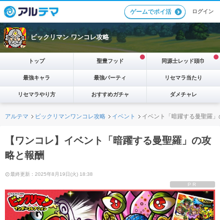
ログイン
ゲームでポイ活
ビックリマン ワンコレ攻略
トップ
聖豊フッド
同源士レッド頭巾
最強キャラ
最強パーティ
リセマラ当たり
リセマラやり方
おすすめガチャ
ダメチャレ
アルテマ
ビックリマンワンコレ攻略
イベント
イベント「暗躍する曼聖羅」
【ワンコレ】イベント「暗躍する曼聖羅」の攻
略と報酬
最終更新：2025年8月19日(火) 18:38
PR