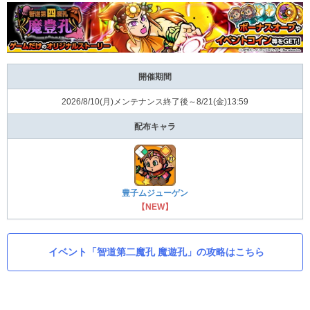
開催期間
2026/8/10(⽉)メンテナンス終了後～8/21(⾦)13:59
配布キャラ
豊⼦ムジューゲン
【NEW】
イベント「智道第⼆魔孔 魔遊孔」の攻略はこちら