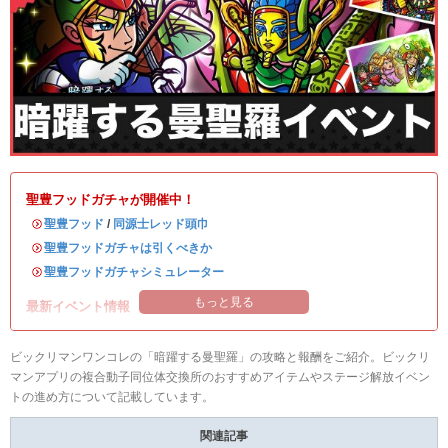
聖豊フッドガチャが開催中！
・
聖豊フッド
/
同源士レッド頭巾
・
聖豊フッドガチャは引くべきか
・
聖豊フッドガチャシミュレーター
もっと見る
最新イベント情報
ビックリマンワンコレの「暗躍する曼聖羅」の攻略と報酬をご紹介。ビックリ
マンアプリの複合動子同位体交換所のおすすめアイテムやステージ解放イベン
トの進め方について記載しています。
関連記事