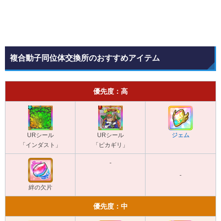
複合動子同位体交換所のおすすめアイテム
優先度：高
URシール
URシール
ジェム
「インダスト」
「ピカギリ」
-
-
絆の欠片
優先度：中