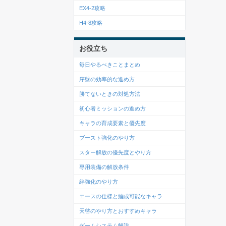
EX4-2攻略
H4-8攻略
お役立ち
毎日やるべきことまとめ
序盤の効率的な進め方
勝てないときの対処方法
初心者ミッションの進め方
キャラの育成要素と優先度
ブースト強化のやり方
スター解放の優先度とやり方
専用装備の解放条件
絆強化のやり方
エースの仕様と編成可能なキャラ
天啓のやり方とおすすめキャラ
ゲームシステム解説