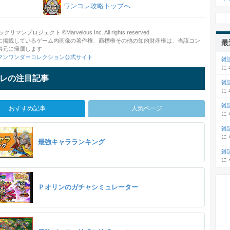
ワンコレ攻略トップへ
クリマンプロジェクト ©Marvelous Inc. All rights reserved.
に掲載しているゲーム内画像の著作権、商標権その他の知的財産権は、当該コン
最
供元に帰属します
マンワンダーコレクション公式サイト
雑
に
レの注目記事
雑
に
雑
おすすめ記事
人気ページ
に
雑
に
最強キャラランキング
雑
に
Ｐオリンのガチャシミュレーター