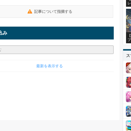
レ
記事について指摘する
込み
【
プ
ス
最新を表示する