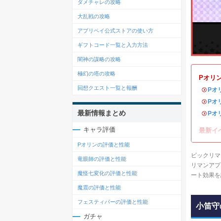
ダメチャレの攻略
大乱戦の攻略
アプリペイ公式ストアの使い方
ギフトコード一覧と入力方法
闇神の謀略の攻略
極幻の塔の攻略
Pオリ
回想クエスト一覧と報酬
・
Pオ
・
Pオ
最新情報まとめ
・
Pオ
キャラ評価
最新イ
Pオリンの評価と性能
ビックリマ
竜眼師の評価と性能
リマンアプ
魔怪七変化の評価と性能
ート効果を
魔震の評価と性能
フェスティバーの評価と性能
小笛守
ガチャ