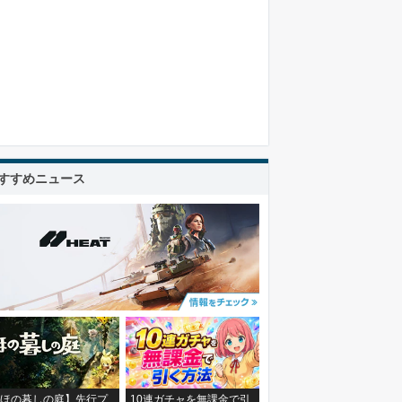
すすめニュース
ほの暮しの庭】先行プ
10連ガチャを無課金で引