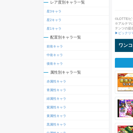
レア度別キャラ一覧
星3キャラ
©LOTTE/ビッ
星2キャラ
※アルテマ
テンツの提
星1キャラ
▶ビックリ
配置別キャラ一覧
ワンコ
前衛キャラ
中衛キャラ
後衛キャラ
属性別キャラ一覧
赤属性キャラ
青属性キャラ
緑属性キャラ
紫属性キャラ
黄属性キャラ
黒属性キャラ