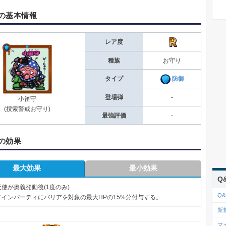
の基本情報
レア度
種族
お守り
タイプ
防御
登場弾
-
小笛守
(捜索警戒お守り)
最強評価
-
の効果
最大効果
最小効果
Q
天使が奥義発動後(1度のみ)
Q&
メインパーティにバリアを対象の最大HPの15%分付与する。
新
マ