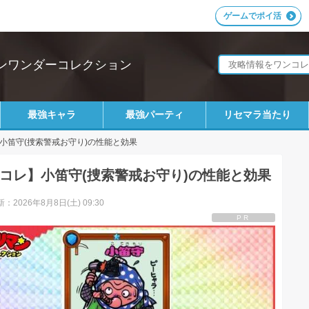
ゲームでポイ活
ンワンダーコレクション
最強キャラ
最強パーティ
リセマラ当たり
小笛守(捜索警戒お守り)の性能と効果
コレ】小笛守(捜索警戒お守り)の性能と効果
：2026年8月8日(土) 09:30
PR