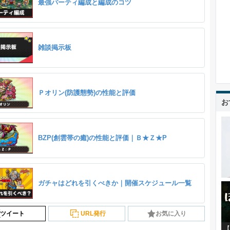
最強パーティ編成と編成のコツ
雑談掲示板
Ｐオリン(防護態勢)の性能と評価
お
BZP(創雲帯の癒)の性能と評価｜Ｂ★Ｚ★P
ガチャはどれを引くべきか｜開催スケジュール一覧
ツイート
URL発行
お気に入り
【