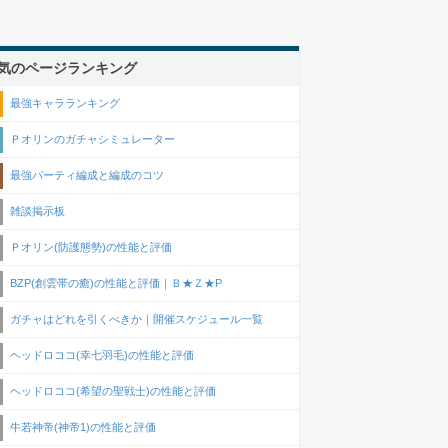
気のページランキング
最強キャラランキング
Ｐオリンのガチャシミュレーター
最強パーティ編成と編成のコツ
雑談掲示板
Ｐオリン(防護態勢)の性能と評価
BZP(創雲帯の癒)の性能と評価｜Ｂ★Ｚ★P
ガチャはどれを引くべきか｜開催スケジュール一覧
ヘッドロココ(幸七羽毛)の性能と評価
ヘッドロココ(希望の聖戦士)の性能と評価
牛若神帝(神帝1)の性能と評価