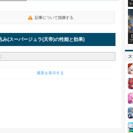
レ
記事について指摘する
【
込み
(スーパージュラ(天帝)の性能と効果)
プ
ス
最新を表示する