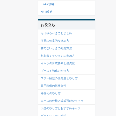
EX4-2攻略
H4-8攻略
お役立ち
毎日やるべきことまとめ
序盤の効率的な進め方
勝てないときの対処方法
初心者ミッションの進め方
キャラの育成要素と優先度
ブースト強化のやり方
スター解放の優先度とやり方
専用装備の解放条件
絆強化のやり方
エースの仕様と編成可能なキャラ
天啓のやり方とおすすめキャラ
ゲームシステム解説