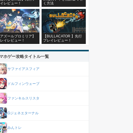
イレビュー！
く方法
アズールプロミリア】
【BULLACATOR 】先行
レイレビュー！
プレイレビュー！
マホゲー攻略タイトル一覧
サファイアスフィア
ドルフィンウェーブ
ファンキルスリスタ
Gジェネエターナル
みんトレ