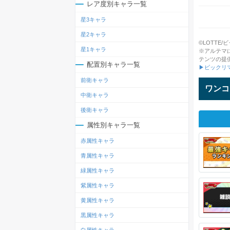
レア度別キャラ一覧
星3キャラ
星2キャラ
©LOTTE/ビッ
星1キャラ
※アルテマ
テンツの提
配置別キャラ一覧
▶ビックリ
前衛キャラ
ワンコ
中衛キャラ
後衛キャラ
属性別キャラ一覧
赤属性キャラ
青属性キャラ
緑属性キャラ
紫属性キャラ
黄属性キャラ
黒属性キャラ