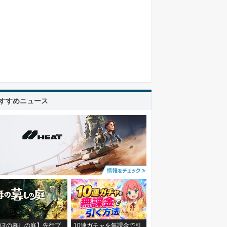
すすめニュース
ほの暮しの庭】先行プ
10連ガチャを無課金で引