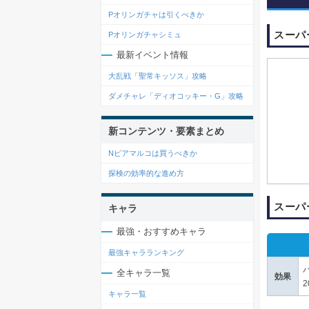
Pオリンガチャは引くべきか
スーパ
Pオリンガチャシミュ
最新イベント情報
大乱戦「聖常キッソス」攻略
ダメチャレ「ディオコッキー・G」攻略
新コンテンツ・要素まとめ
Nピアマルコは買うべきか
探検の効率的な進め方
スーパ
キャラ
最強・おすすめキャラ
最強キャラランキング
全キャラ一覧
効果
キャラ一覧