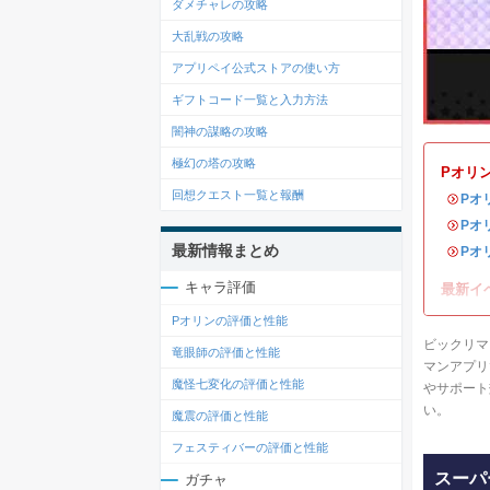
ダメチャレの攻略
大乱戦の攻略
アプリペイ公式ストアの使い方
ギフトコード一覧と入力方法
闇神の謀略の攻略
極幻の塔の攻略
Pオリ
回想クエスト一覧と報酬
・
Pオ
・
Pオ
最新情報まとめ
・
Pオ
キャラ評価
最新イ
Pオリンの評価と性能
ビックリマ
竜眼師の評価と性能
マンアプリ
魔怪七変化の評価と性能
やサポート
い。
魔震の評価と性能
フェスティバーの評価と性能
スーパ
ガチャ