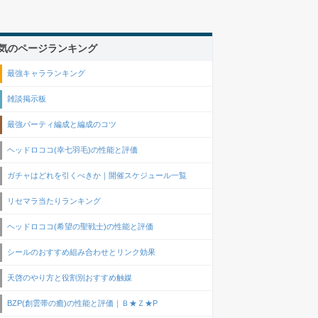
気のページランキング
最強キャラランキング
雑談掲示板
最強パーティ編成と編成のコツ
ヘッドロココ(幸七羽毛)の性能と評価
ガチャはどれを引くべきか｜開催スケジュール一覧
リセマラ当たりランキング
ヘッドロココ(希望の聖戦士)の性能と評価
シールのおすすめ組み合わせとリンク効果
天啓のやり方と役割別おすすめ触媒
BZP(創雲帯の癒)の性能と評価｜Ｂ★Ｚ★P