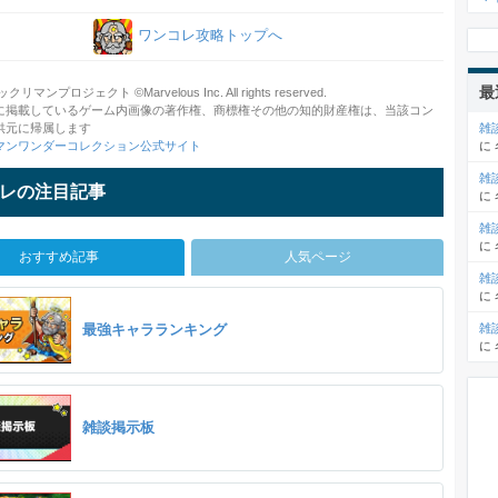
ワンコレ攻略トップへ
最
クリマンプロジェクト ©Marvelous Inc. All rights reserved.
に掲載しているゲーム内画像の著作権、商標権その他の知的財産権は、当該コン
供元に帰属します
雑
マンワンダーコレクション公式サイト
に
雑
レの注目記事
に
雑
に
おすすめ記事
人気ページ
雑
に
最強キャラランキング
雑
に
雑談掲示板