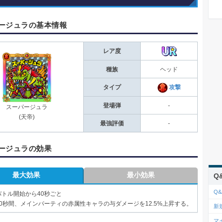
ージュラの基本情報
レア度
種族
ヘッド
タイプ
攻撃
登場弾
-
スーパージュラ
(天帝)
最強評価
-
ージュラの効果
最大効果
最小効果
Q
Q&
バトル開始から40秒ごと
20秒間、メインパーティの赤属性キャラの与ダメージを12.5%上昇する。
新
マ