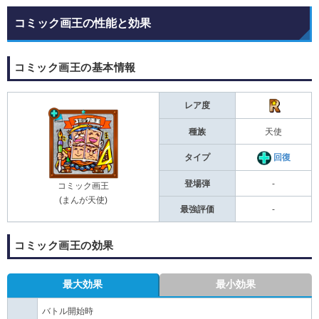
コミック画王の性能と効果
コミック画王の基本情報
レア度
種族
天使
タイプ
回復
登場弾
-
コミック画王
(まんが天使)
最強評価
-
コミック画王の効果
最大効果
最小効果
バトル開始時