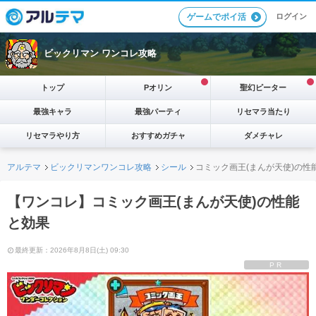
ログイン
ゲームでポイ活
ビックリマン ワンコレ攻略
トップ
Pオリン
聖幻ピーター
最強キャラ
最強パーティ
リセマラ当たり
リセマラやり方
おすすめガチャ
ダメチャレ
アルテマ
ビックリマンワンコレ攻略
シール
コミック画王(まんが天使)の性
【ワンコレ】コミック画王(まんが天使)の性能
と効果
最終更新：2026年8月8日(土) 09:30
PR