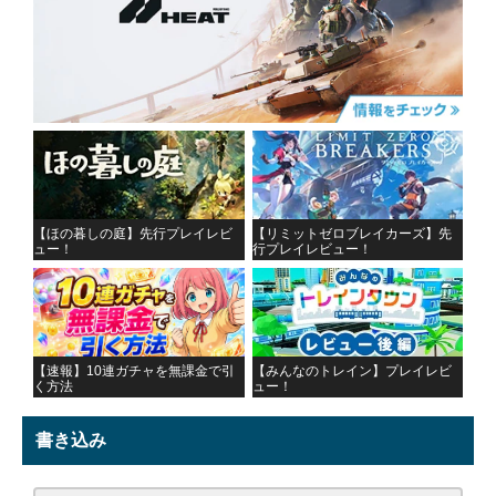
【ほの暮しの庭】先行プレイレビ
【リミットゼロブレイカーズ】先
ュー！
行プレイレビュー！
【速報】10連ガチャを無課金で引
【みんなのトレイン】プレイレビ
く方法
ュー！
書き込み