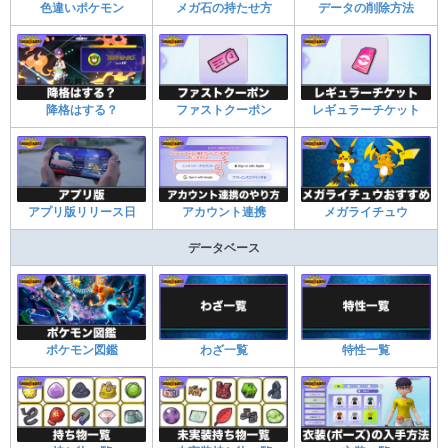
色違いポケモン
メガ石の持たせ方
データの削除方法
降格はする？
ファストクーポン
レギュラーチケット
アプリ版リリース日
アカウント連携
メガライチュウ
データベース
ポケモン図鑑
わざ一覧
特性一覧