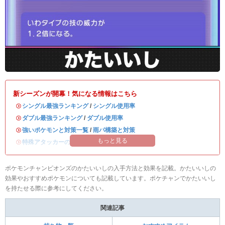
新シーズンが開幕！気になる情報はこちら
・
シングル最強ランキング
/
シングル使用率
・
ダブル最強ランキング
/
ダブル使用率
・
強いポケモンと対策一覧
/
雨パ構築と対策
もっと見る
・
特殊アタッカーのおすすめランキング
ポケモンチャンピオンズのかたいいしの入手方法と効果を記載。かたいいしの
効果やおすすめポケモンについても記載しています。ポケチャンでかたいいし
を持たせる際に参考にしてください。
関連記事