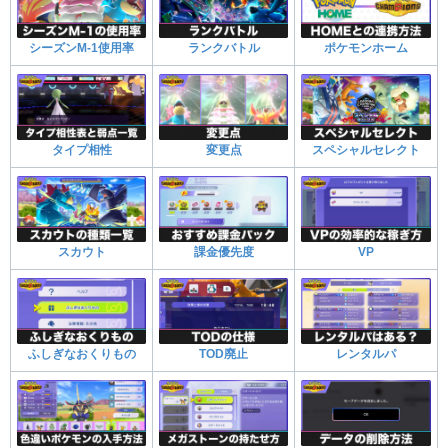
シーズンM-1使用率
ランクバトル
ポケモンホーム
タイプ相性
変更点
スペシャルセレクト
スカウト
課金優先度
VP
ふしぎなおくりもの
TOD廃止
レンタルパ