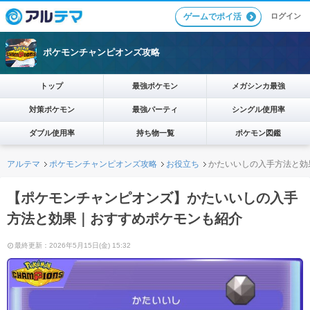
ログイン
ゲームでポイ活
ポケモンチャンピオンズ攻略
トップ
最強ポケモン
メガシンカ最強
対策ポケモン
最強パーティ
シングル使用率
ダブル使用率
持ち物一覧
ポケモン図鑑
アルテマ
ポケモンチャンピオンズ攻略
お役立ち
かたいいしの入手方法と効
【ポケモンチャンピオンズ】かたいいしの入手
方法と効果｜おすすめポケモンも紹介
最終更新：2026年5月15日(金) 15:32