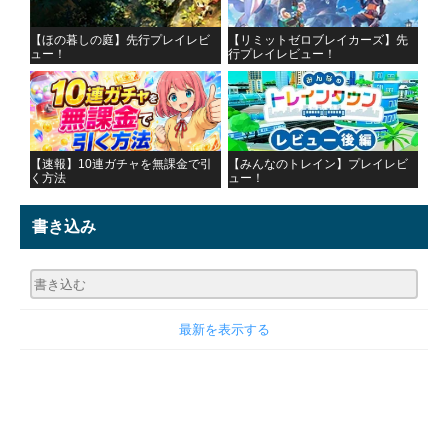
【ほの暮しの庭】先行プレイレビ
【リミットゼロブレイカーズ】先
ュー！
行プレイレビュー！
【速報】10連ガチャを無課金で引
【みんなのトレイン】プレイレビ
く方法
ュー！
書き込み
最新を表示する