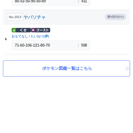
80
-
52
-
50
-
90
-
50
-
89
|
411
ヤバソチャ
No.1013
第9世代(SV)
おもてなし
/
たいねつ(夢)
71
-
60
-
106
-
121
-
80
-
70
|
508
ポケモン図鑑一覧はこちら