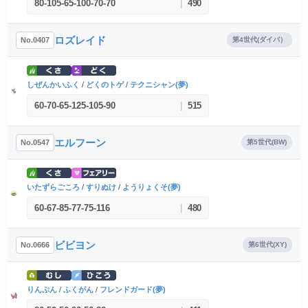
80
-
105
-
65
-
100
-
70
-
70
|
490
ロズレイド
No.0407
第4世代(ダイパ）
しぜんかいふく
/
どくのトゲ
/
テクニシャン(夢)
60
-
70
-
65
-
125
-
105
-
90
|
515
エルフーン
No.0547
第5世代(BW)
いたずらごころ
/
すりぬけ
/
ようりょくそ(夢)
60
-
67
-
85
-
77
-
75
-
116
|
480
ビビヨン
No.0666
第6世代(XY)
りんぷん
/
ふくがん
/
フレンドガード(夢)