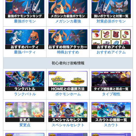
最強ポケモン
メガシンカ最強
対策必須ポケモン
最強パーティ
特殊おすすめ
おすすめアイテム
初心者向け攻略情報
ランクバトル
ポケモンホーム
タイプ相性
変更点
スペシャルセレクト
スカウト