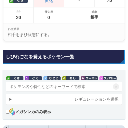
-
75
変化
PP
優先度
対象
20
0
相手
わざ効果
相手をまひ状態にする。
しびれごなを覚えるポケモン一覧
×
レギュレーションを選択
メガシンカのみ表示