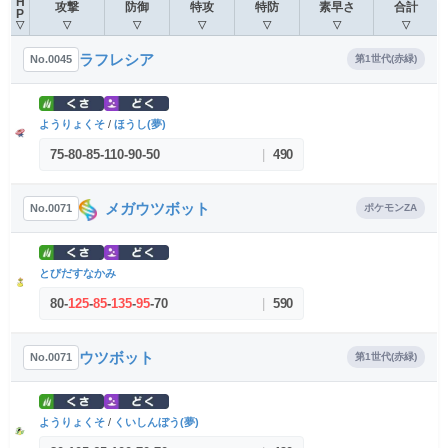
H
攻撃
防御
特攻
特防
素早さ
合計
P
▽
▽
▽
▽
▽
▽
▽
ラフレシア
No.0045
第1世代(赤緑)
ようりょくそ
/
ほうし(夢)
75
-
80
-
85
-
110
-
90
-
50
|
490
メガウツボット
No.0071
ポケモンZA
とびだすなかみ
80
-
125
-
85
-
135
-
95
-
70
|
590
ウツボット
No.0071
第1世代(赤緑)
ようりょくそ
/
くいしんぼう(夢)