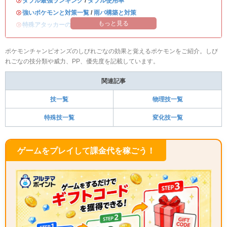
・
ダブル最強ランキング
/
ダブル使用率
・
強いポケモンと対策一覧
/
雨パ構築と対策
もっと見る
・
特殊アタッカーのおすすめランキング
ポケモンチャンピオンズのしびれごなの効果と覚えるポケモンをご紹介。しび
れごなの技分類や威力、PP、優先度を記載しています。
関連記事
技一覧
物理技一覧
特殊技一覧
変化技一覧
ゲームをプレイして課金代を稼ごう！