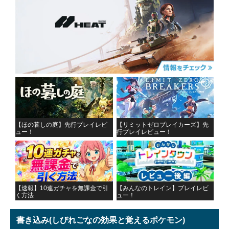
【ほの暮しの庭】先行プレイレビ
【リミットゼロブレイカーズ】先
ュー！
行プレイレビュー！
【速報】10連ガチャを無課金で引
【みんなのトレイン】プレイレビ
く方法
ュー！
書き込み
(しびれごなの効果と覚えるポケモン)