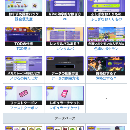
課金優先度
VP
ふしぎなおくりもの
TOD廃止
レンタルパ
色違いポケモン
メガ石の持たせ方
データの削除方法
降格はする？
-
ファストクーポン
レギュラーチケット
データベース