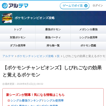
ログイン
ゲームでポイ活
ポケモンチャンピオンズ攻略
トップ
最強ポケモン
メガシンカ最強
対策ポケモン
最強パーティ
シングル使用率
ダブル使用率
持ち物一覧
ポケモン図鑑
アルテマ
ポケモンチャンピオンズ攻略
技
しびれごなの効果と覚えるポケモ
【ポケモンチャンピオンズ】しびれごなの効果
と覚えるポケモン
最終更新：2026年8月1日(土) 08:02
新シーズンが開幕！気になる情報はこちら
・
シングル最強ランキング
/
シングル使用率