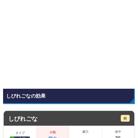
しびれごなの効果
しびれごな
粉
威力
命中
分類
タイプ