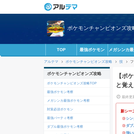
ポケモンチャンピオンズ攻略w
TOP
最強ポケモン
メガシンカ最
アルテマ
ポケモンチャンピオンズ攻略
技
フ
ポケモンチャンピオンズ攻略
【ポケ
ポケモンチャンピオンズ攻略TOP
と覚え
最強ポケモン考察
最終更新
メガシンカ最強ポケモン考察
対策必須ポケモン
新シー
最強パーティ考察
・
シン
・
ダブ
ダブル最強ポケモン考察
・
強い