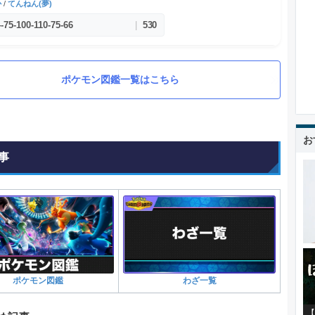
か
/
てんねん(夢)
4
-
75
-
100
-
110
-
75
-
66
|
530
ポケモン図鑑一覧はこちら
お
事
ポケモン図鑑
わざ一覧
【