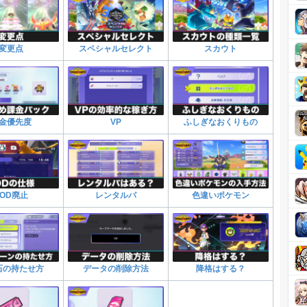
変更点
スペシャルセレクト
スカウト
金優先度
VP
ふしぎなおくりもの
TOD廃止
レンタルパ
色違いポケモン
石の持たせ方
データの削除方法
降格はする？