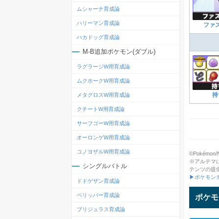
ムシャーナ育成論
ハリーマン育成論
ファ
ハカドッグ育成論
M-B追加ポケモン(ダブル)
ラグラージW用育成論
ムクホークW用育成論
持
メタグロスW用育成論
クチートW用育成論
サーフゴーW用育成論
オーロンゲW用育成論
コノヨザルW用育成論
©Pokémon/Ni
※アルテマ
シングルバトル
テンツの提
▶ポケモン
ドドゲザン育成論
ペリッパー育成論
ポケモ
ブリジュラス育成論