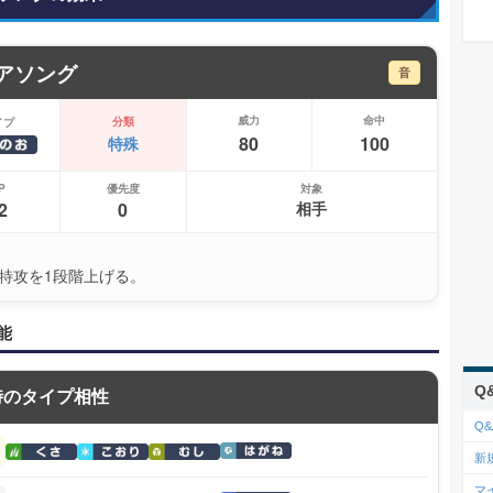
アソング
音
威力
命中
分類
イプ
80
100
特殊
P
優先度
対象
2
0
相手
特攻を1段階上げる。
能
Q
時のタイプ相性
Q&
新
マ