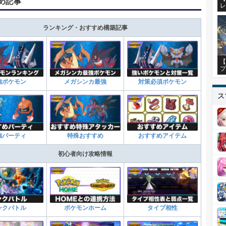
め記事
レ
ランキング・おすすめ構築記事
【
プ
強ポケモン
メガシンカ最強
対策必須ポケモン
ス
強パーティ
特殊おすすめ
おすすめアイテム
初心者向け攻略情報
ンクバトル
ポケモンホーム
タイプ相性