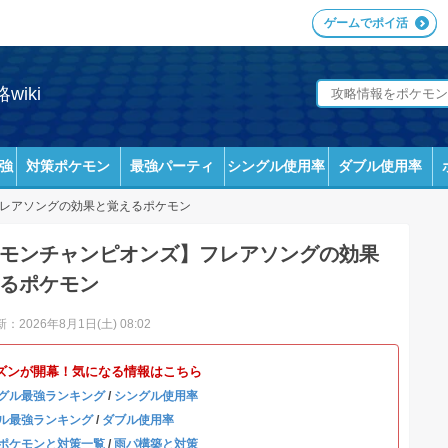
ゲームでポイ活
iki
強
対策ポケモン
最強パーティ
シングル使用率
ダブル使用率
レアソングの効果と覚えるポケモン
モンチャンピオンズ】フレアソングの効果
るポケモン
：2026年8月1日(土) 08:02
ズンが開幕！気になる情報はこちら
グル最強ランキング
/
シングル使用率
ル最強ランキング
/
ダブル使用率
ポケモンと対策一覧
/
雨パ構築と対策