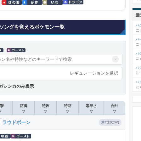
最
バ
ソングを覚えるポケモン一覧
に
パ
に
バ
×
に
バ
レギュレーションを選択
に
バ
ガシンカのみ表示
に
撃
防御
特攻
特防
素早さ
合計
▽
▽
▽
▽
▽
▽
ラウドボーン
第9世代(SV)