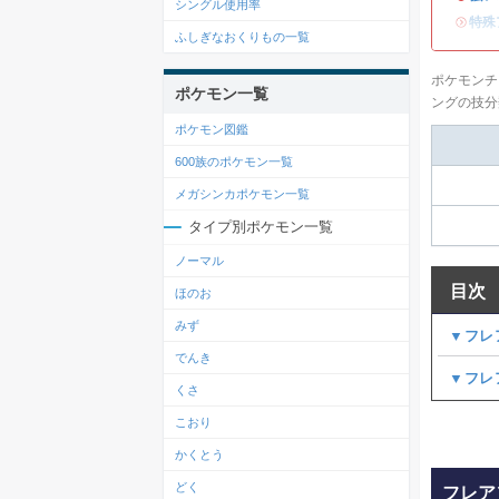
シングル使用率
・
特殊
ふしぎなおくりもの一覧
ポケモンチ
ポケモン一覧
ングの技分
ポケモン図鑑
600族のポケモン一覧
メガシンカポケモン一覧
タイプ別ポケモン一覧
ノーマル
目次
ほのお
みず
▼フレ
でんき
▼フレ
くさ
こおり
かくとう
どく
フレア