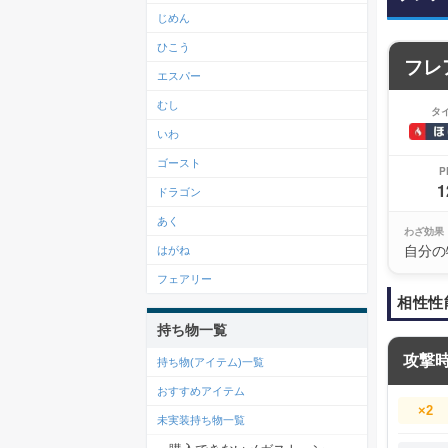
じめん
ひこう
フレ
エスパー
むし
タ
いわ
ゴースト
P
1
ドラゴン
あく
わざ効果
自分の
はがね
フェアリー
相性性
持ち物一覧
攻撃
持ち物(アイテム)一覧
おすすめアイテム
×2
未実装持ち物一覧