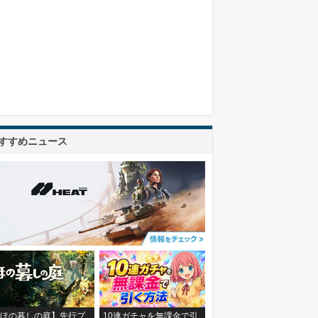
すすめニュース
ほの暮しの庭】先行プ
10連ガチャを無課金で引