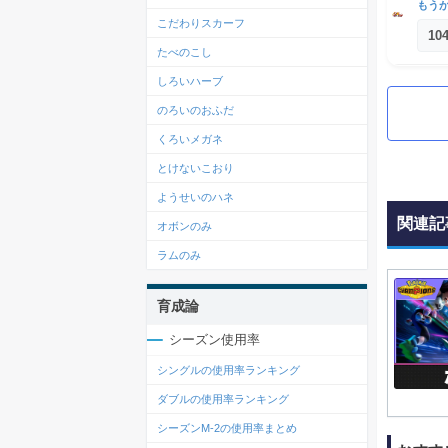
もう
こだわりスカーフ
10
たべのこし
しろいハーブ
のろいのおふだ
くろいメガネ
とけないこおり
ようせいのハネ
関連記
オボンのみ
ラムのみ
育成論
シーズン使用率
シングルの使用率ランキング
ダブルの使用率ランキング
シーズンM-2の使用率まとめ