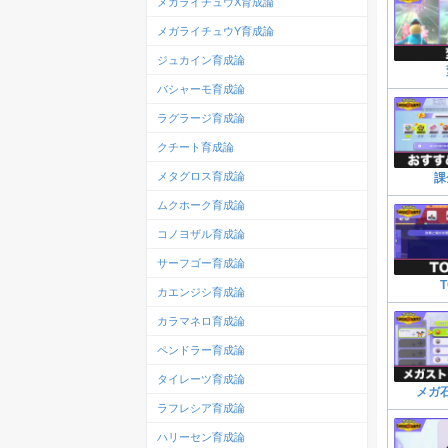
メガライチュウX育成論
メガライチュウY育成論
ジュカイン育成論
バシャーモ育成論
ラグラージ育成論
クチート育成論
メタグロス育成論
課
ムクホーク育成論
コノヨザル育成論
サーフゴー育成論
カエンジシ育成論
カラマネロ育成論
ペンドラー育成論
タイレーツ育成論
メガ
ラフレシア育成論
ハリーセン育成論