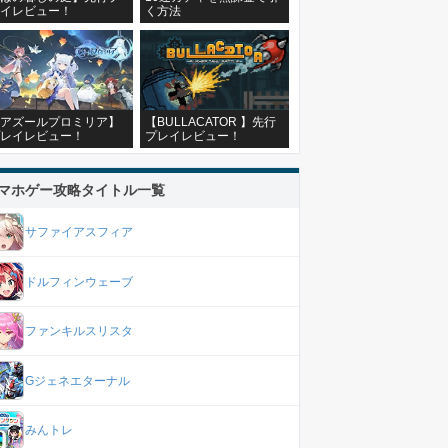
イレビュー！
く方法
アズールプロミリア】
【BULLACATOR 】先行
レイレビュー！
プレイレビュー！
マホゲー攻略タイトル一覧
サファイアスフィア
ドルフィンウェーブ
ファンキルスリスタ
Gジェネエターナル
みんトレ