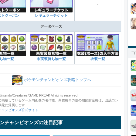
-
ストクーポン
レギュラーチケット
データベース
コ
ち物一覧
未実装持ち物一覧
衣装一覧
ポケモンチャンピオンズ攻略トップへ
ntendo/Creatures/GAME FREAK All rights reserved.
に掲載しているゲーム内画像の著作権、商標権その他の知的財産権は、当該コン
供元に帰属します
チャンピオンズ公式サイト
ンチャンピオンズの注目記事