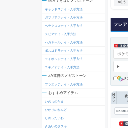
購入できないメガストーン
×0.5
ギャラドスナイト入手方法
ガブリアスナイト入手方法
フレア
ヘラクロスナイト入手方法
スピアナイト入手方法
ハガネールナイト入手方法
ボスゴドラナイト入手方法
ライボルトナイト入手方法
ユキノオナイト入手方法
ZA連携のメガストーン
メ
フラエッテナイト入手方法
おすすめアイテム
H
攻
P
いのちのたま
▽
ひかりのねんど
No.0911
しめったいわ
きあいのタスキ