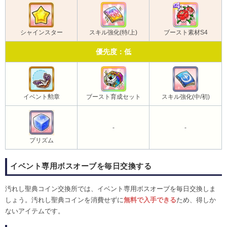
シャインスター
スキル強化(特/上)
ブースト素材S4
優先度：低
イベント勲章
ブースト育成セット
スキル強化(中/初)
-
-
プリズム
イベント専用ボスオーブを毎日交換する
汚れし聖典コイン交換所では、イベント専用ボスオーブを毎日交換しま
しょう。汚れし聖典コインを消費せずに
無料で入手できる
ため、得しか
ないアイテムです。