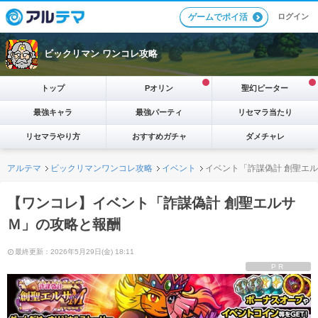
ログイン
ゲームでポイ活
ビックリマン ワンコレ攻略
トップ
Pオリン
聖幻ピーター
最強キャラ
最強パーティ
リセマラ当たり
リセマラやり方
おすすめガチャ
ダメチャレ
アルテマ
ビックリマンワンコレ攻略
イベント
イベント「詐謀偽計 創聖エ
【ワンコレ】イベント「詐謀偽計 創聖エルサ
Ｍ」の攻略と報酬
最終更新：2026年5月29日(金) 18:11
PR