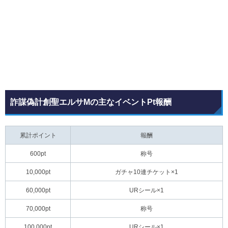
詐謀偽計創聖エルサMの主なイベントPt報酬
累計ポイント
報酬
600pt
称号
10,000pt
ガチャ10連チケット×1
60,000pt
URシール×1
70,000pt
称号
100,000pt
URシール×1