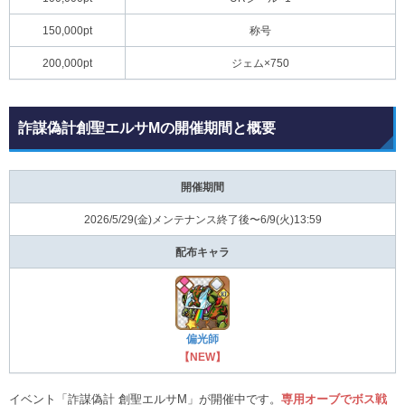
150,000pt
称号
200,000pt
ジェム×750
詐謀偽計創聖エルサMの開催期間と概要
開催期間
2026/5/29(⾦)メンテナンス終了後〜6/9(⽕)13:59
配布キャラ
偏光師
【NEW】
イベント「詐謀偽計 創聖エルサM」が開催中です。
専用オーブでボス戦