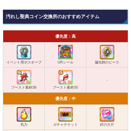
汚れし聖典コイン交換所のおすすめアイテム
優先度：高
イベント用ボスオーブ
URシール
偏光師のピース
-
ブースト素材S6
ブースト素材S5
優先度：中
気力
ガチャチケット
絆の欠片