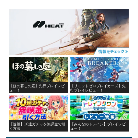
【ほの暮しの庭】先行プレイレビ
【リミットゼロブレイカーズ】先
ュー！
行プレイレビュー！
【速報】10連ガチャを無課金で引
【みんなのトレイン】プレイレビ
く方法
ュー！