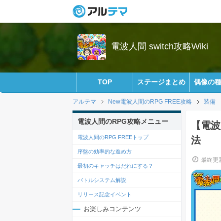
電波人間 switch攻略Wiki
TOP
ステージまとめ
偶像の
アルテマ
New電波人間のRPG FREE攻略
装備
電波人間のRPG攻略メニュー
【電波
電波人間のRPG FREEトップ
法
序盤の効率的な進め方
最終更新
最初のキャッチはだれにする？
バトルシステム解説
リリース記念イベント
お楽しみコンテンツ