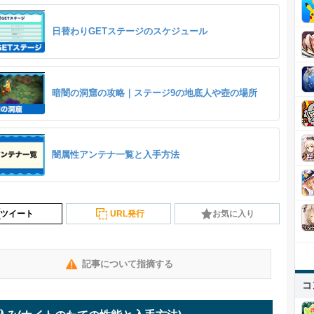
日替わりGETステージのスケジュール
暗闇の洞窟の攻略｜ステージ9の地底人や壺の場所
闇属性アンテナ一覧と入手方法
ツイート
URL発行
お気に入り
記事について指摘する
コ