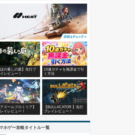
ほの暮しの庭】先行プ
10連ガチャを無課金で引
イレビュー！
く方法
アズールプロミリア】
【BULLACATOR 】先行
レイレビュー！
プレイレビュー！
マホゲー攻略タイトル一覧