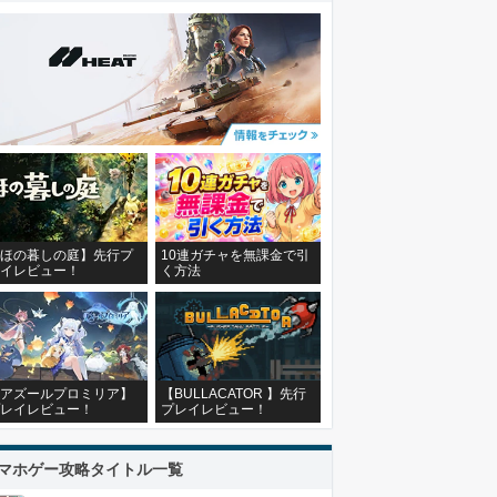
ほの暮しの庭】先行プ
10連ガチャを無課金で引
イレビュー！
く方法
アズールプロミリア】
【BULLACATOR 】先行
レイレビュー！
プレイレビュー！
マホゲー攻略タイトル一覧