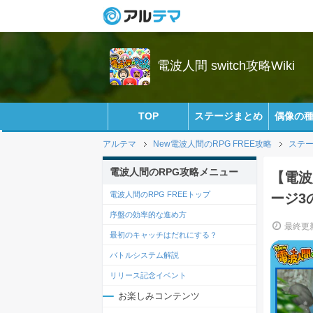
電波人間 switch攻略Wiki
TOP
ステージまとめ
偶像の
アルテマ
New電波人間のRPG FREE攻略
ステ
電波人間のRPG攻略メニュー
【電波
電波人間のRPG FREEトップ
ージ3
序盤の効率的な進め方
最終更新
最初のキャッチはだれにする？
バトルシステム解説
リリース記念イベント
お楽しみコンテンツ