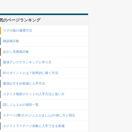
気のページランキング
スマホ版の連携方法
雑談掲示板
あかし交換掲示板
最強アンテナランキングと作り方
釣りポイントとは？効率的に稼ぐ方法
最強おすすめ装備と入手方法
スタミナ無限チケットの入手方法と使い方
隠しジュエルの場所一覧
ステージ3裏ボス(ジュエルまじん)の倒し方と弱点
エクストラステージ攻略と入手できる装備