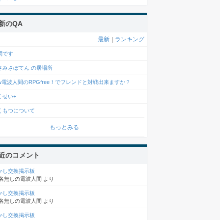
新のQA
最新
|
ランキング
問です
さみさぼてん の居場所
ew電波人間のRPGfree！でフレンドと対戦出来ますか？
くせい+
くもつについて
もっとみる
近のコメント
かし交換掲示板
名無しの電波人間
より
かし交換掲示板
名無しの電波人間
より
かし交換掲示板