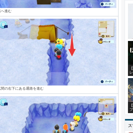
右へ進む
【
レ
広間の右下にある通路を進む
【
プ
ス