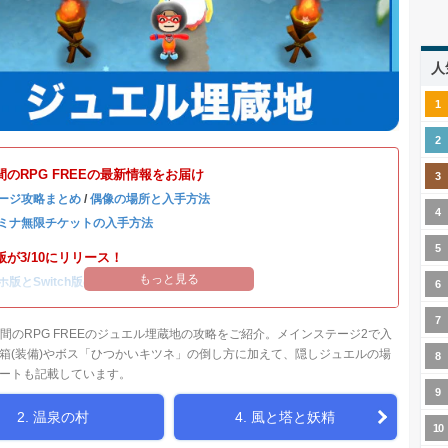
人
間のRPG FREEの最新情報をお届け
ージ攻略まとめ
/
偶像の場所と入手方法
ミナ無限チケットの入手方法
が3/10にリリース！
もっと見る
ホ版とSwitch版のデータ連携方法
人間のRPG FREEのジュエル埋蔵地の攻略をご紹介。メインステージ2で入
箱(装備)やボス「ひつかいキツネ」の倒し方に加えて、隠しジュエルの場
ートも記載しています。
2. 温泉の村
4. 風と塔と妖精