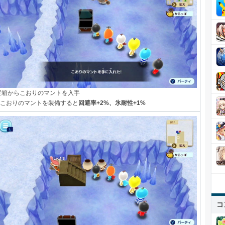
宝箱からこおりのマントを入手
└こおりのマントを装備すると
回避率+2%、氷耐性+1%
コ