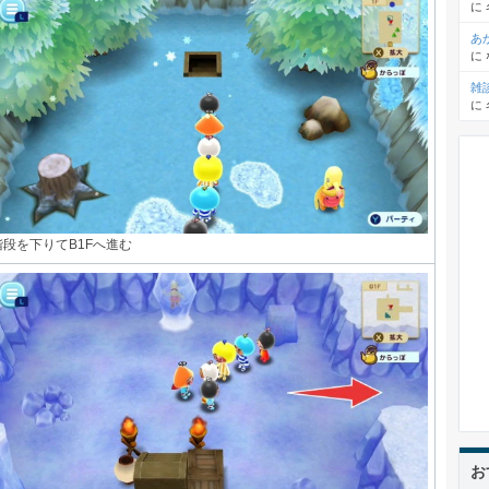
に
あ
に
雑
に
階段を下りてB1Fへ進む
お