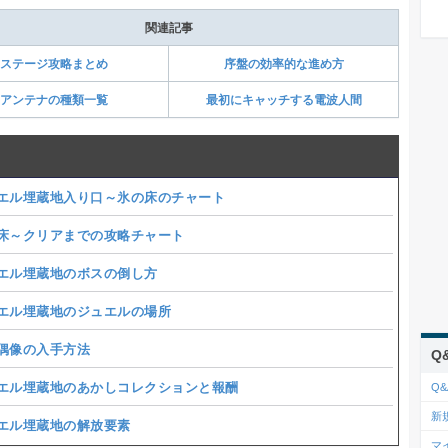
関連記事
ステージ攻略まとめ
序盤の効率的な進め方
アンテナの種類一覧
最初にキャッチする電波人間
エル埋蔵地入り口～氷の床のチャート
床～クリアまでの攻略チャート
エル埋蔵地のボスの倒し方
エル埋蔵地のジュエルの場所
偶像の入手方法
Q
エル埋蔵地のあかしコレクションと報酬
Q&
新
エル埋蔵地の解放要素
マ