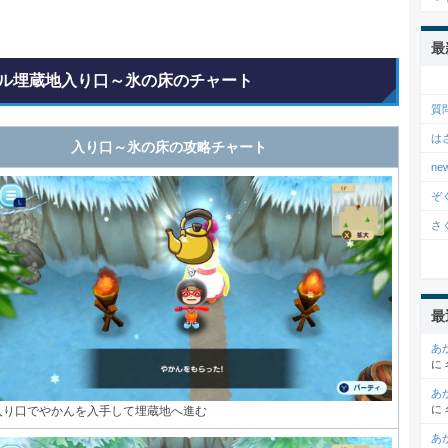
最
ル埋蔵地入り口～氷の床のチャート
質
は
入り口～氷の床の攻略チャート
n
ぞ
さ
最
あ
に
あ
に
入り口でやかんを入手して埋蔵地へ進む
あ