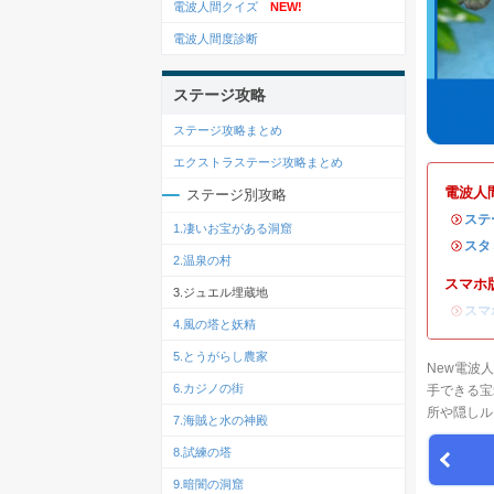
電波人間クイズ
NEW!
電波人間度診断
ステージ攻略
ステージ攻略まとめ
エクストラステージ攻略まとめ
電波人
ステージ別攻略
・
ステ
1.凄いお宝がある洞窟
・
スタ
2.温泉の村
スマホ版
3.ジュエル埋蔵地
・
スマ
4.風の塔と妖精
5.とうがらし農家
New電波
6.カジノの街
手できる宝
所や隠しル
7.海賊と水の神殿
8.試練の塔
9.暗闇の洞窟