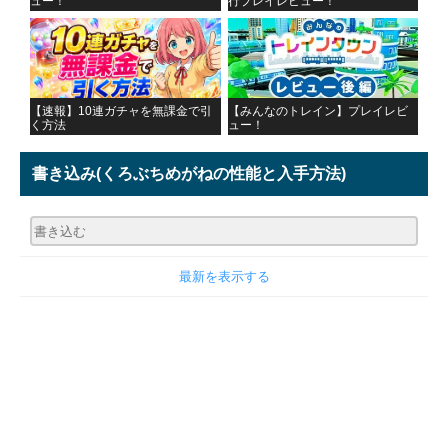
ュー！
行プレイレビュー！
【速報】10連ガチャを無課金で引
【みんなのトレイン】プレイレビ
く方法
ュー！
書き込み
(くろぶちめがねの性能と入手方法)
最新を表示する