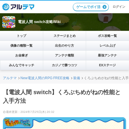
ログイン
ゲームでポイ活
電波人間 switch攻略Wiki
トップ
ステージまとめ
ボス攻略一覧
偶像の種類一覧
出生のやり方
レベル上げ
お金稼ぎ
アンテナ種類
最強アンテナ
みんなでキャッチ
カジノで勝つコツ
EXステージ
アルテマ
New電波人間のRPG FREE攻略
装備
くろぶちめがねの性能と入手
【電波人間 switch】くろぶちめがねの性能と
入手方法
最終更新：2024年7月25日(木) 20:32