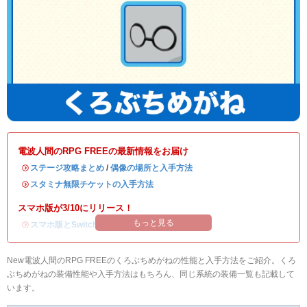
電波人間のRPG FREEの最新情報をお届け
・
ステージ攻略まとめ
/
偶像の場所と入手方法
・
スタミナ無限チケットの入手方法
スマホ版が3/10にリリース！
もっと見る
・
スマホ版とSwitch版のデータ連携方法
New電波人間のRPG FREEのくろぶちめがねの性能と入手方法をご紹介。くろ
ぶちめがねの装備性能や入手方法はもちろん、同じ系統の装備一覧も記載して
います。