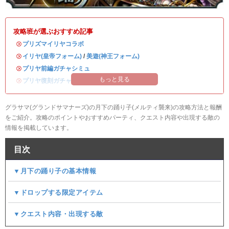
攻略班が選ぶおすすめ記事
・
プリズマイリヤコラボ
・
イリヤ(皇帝フォーム)
/
美遊(神王フォーム)
・
プリヤ前編ガチャシミュ
もっと見る
・
プリヤ復刻ガチャシミュ
グラサマ(グランドサマナーズ)の月下の踊り子(メルティ襲来)の攻略方法と報酬
をご紹介。攻略のポイントやおすすめパーティ、クエスト内容や出現する敵の
情報を掲載しています。
目次
▼月下の踊り子の基本情報
▼ドロップする限定アイテム
▼クエスト内容・出現する敵