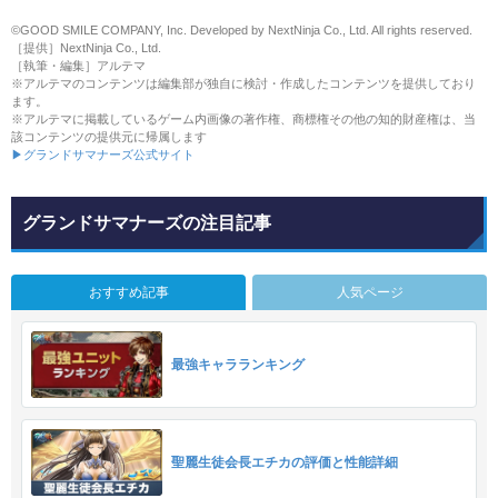
©GOOD SMILE COMPANY, Inc. Developed by NextNinja Co., Ltd. All rights reserved.
［提供］NextNinja Co., Ltd.
［執筆・編集］アルテマ
※アルテマのコンテンツは編集部が独自に検討・作成したコンテンツを提供しており
ます。
※アルテマに掲載しているゲーム内画像の著作権、商標権その他の知的財産権は、当
該コンテンツの提供元に帰属します
▶グランドサマナーズ公式サイト
グランドサマナーズの注目記事
おすすめ記事
人気ページ
最強キャラランキング
聖麗生徒会長エチカの評価と性能詳細