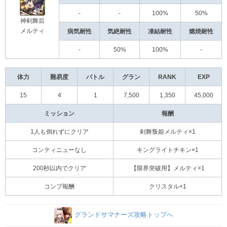
-
-
100%
50%
神剣舞后
メルティ
病気耐性
気絶耐性
凍結耐性
燃焼耐性
-
50%
100%
-
体力
難易度
バトル
グラン
RANK
EXP
15
4
1
7,500
1,350
45,000
ミッション
報酬
1人も倒れずにクリア
剣舞叛姫メルティ×1
コンティニューなし
キングライトチキン×1
200秒以内でクリア
【限界突破用】メルティ×1
コンプ報酬
クリスタル×1
グランドサマナーズ攻略トップへ