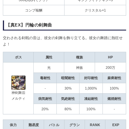
コンプ報酬
クリスタル×1
【真EX】円輪の剣舞曲
交わされる剣戟の音は、彼女の剣舞を飾り立てる。彼女の舞踏に熱狂せ
よ！
ボス
属性
種族
HP
光
神族
200万
毒耐性
暗闇耐性
封印耐性
麻痺耐性
-
30%
1,000%
100%
神剣舞后
メルティ
病気耐性
気絶耐性
凍結耐性
燃焼耐性
20%
80%
100%
-
体力
難易度
バトル
グラン
RANK
EXP