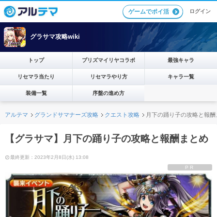
ログイン
ゲームでポイ活
グラサマ攻略wiki
トップ
プリズマイリヤコラボ
最強キャラ
リセマラ当たり
リセマラやり方
キャラ一覧
装備一覧
序盤の進め方
アルテマ
グランドサマナーズ攻略
クエスト攻略
月下の踊り子の攻略と報酬
【グラサマ】月下の踊り子の攻略と報酬まとめ
最終更新：2023年2月8日(水) 13:08
PR