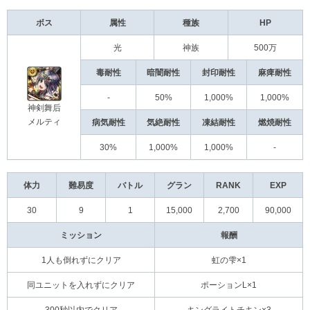
ボス
属性
種族
HP
光
神族
500万
毒耐性
暗闇耐性
封印耐性
麻痺耐性
-
50%
1,000%
1,000%
神剣舞后
メルティ
病気耐性
気絶耐性
凍結耐性
燃焼耐性
30%
1,000%
1,000%
-
体力
難易度
バトル
グラン
RANK
EXP
30
9
1
15,000
2,700
90,000
ミッション
報酬
1人も倒れずにクリア
虹の雫×1
同ユニットを入れずにクリア
ポーションL×1
300秒以内でクリア
キングライトチキン×3