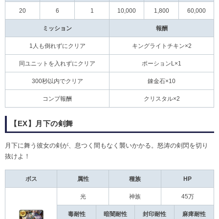
20
6
1
10,000
1,800
60,000
ミッション
報酬
1人も倒れずにクリア
キングライトチキン×2
同ユニットを入れずにクリア
ポーションL×1
300秒以内でクリア
錬金石×10
コンプ報酬
クリスタル×2
【EX】月下の剣舞
月下に舞う彼女の剣が、息つく間もなく襲いかかる。怒涛の剣閃を切り
抜けよ！
ボス
属性
種族
HP
光
神族
45万
毒耐性
暗闇耐性
封印耐性
麻痺耐性