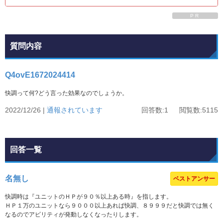
PR
質問内容
Q4ovE1672024414
快調って何?どう言った効果なのでしょうか。
2022/12/26 |
通報されています
回答数:1 閲覧数:5115
回答一覧
名無し
ベストアンサー
快調時は『ユニットのＨＰが９０％以上ある時』を指します。
ＨＰ１万のユニットなら９０００以上あれば快調、８９９９だと快調では無く
なるのでアビリティが発動しなくなったりします。