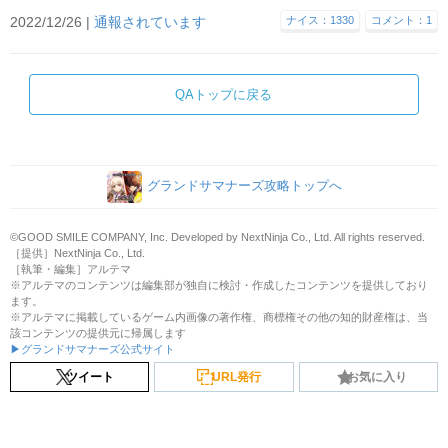
2022/12/26 |
通報されています
ナイス：1330
コメント：1
QAトップに戻る
グランドサマナーズ攻略トップへ
©GOOD SMILE COMPANY, Inc. Developed by NextNinja Co., Ltd. All rights reserved.
［提供］NextNinja Co., Ltd.
［執筆・編集］アルテマ
※アルテマのコンテンツは編集部が独自に検討・作成したコンテンツを提供しており
ます。
※アルテマに掲載しているゲーム内画像の著作権、商標権その他の知的財産権は、当
該コンテンツの提供元に帰属します
▶グランドサマナーズ公式サイト
ツイート
URL発行
お気に入り