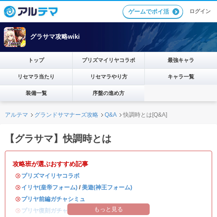
ログイン
ゲームでポイ活
グラサマ攻略wiki
トップ
プリズマイリヤコラボ
最強キャラ
リセマラ当たり
リセマラやり方
キャラ一覧
装備一覧
序盤の進め方
アルテマ
グランドサマナーズ攻略
Q&A
快調時とは[Q&A]
【グラサマ】快調時とは
攻略班が選ぶおすすめ記事
・
プリズマイリヤコラボ
・
イリヤ(皇帝フォーム)
/
美遊(神王フォーム)
・
プリヤ前編ガチャシミュ
もっと見る
・
プリヤ復刻ガチャシミュ